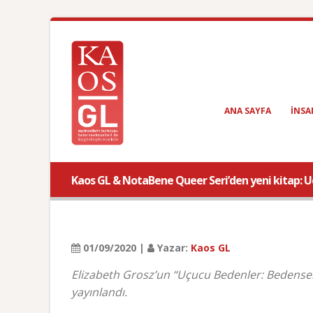
ANA SAYFA
INSA
Kaos GL & NotaBene Queer Seri’den yeni kitap: 
01/09/2020 |
Yazar:
Kaos GL
Elizabeth Grosz’un “Uçucu Bedenler: Bedense
yayınlandı.