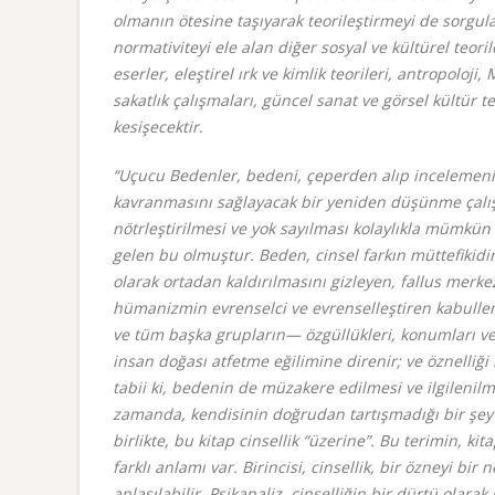
olmanın ötesine taşıyarak teorileştirmeyi de sorgulam
normativiteyi ele alan diğer sosyal ve kültürel teor
eserler, eleştirel ırk ve kimlik teorileri, antropoloji
sakatlık çalışmaları, güncel sanat ve görsel kültür
kesişecektir.
“Uçucu Bedenler, bedeni, çeperden alıp incelemeni
kavranmasını sağlayacak bir yeniden düşünme çalışm
nötrleştirilmesi ve yok sayılması kolaylıkla mümkün
gelen bu olmuştur. Beden, cinsel farkın müttefikidir
olarak ortadan kaldırılmasını gizleyen, fallus merk
hümanizmin evrenselci ve evrenselleştiren kabulle
ve tüm başka grupların— özgüllükleri, konumları ve t
insan doğası atfetme eğilimine direnir; ve öznelliği 
tabii ki, bedenin de müzakere edilmesi ve ilgilenilme
zamanda, kendisinin doğrudan tartışmadığı bir şey 
birlikte, bu kitap cinsellik “üzerine”. Bu terimin, 
farklı anlamı var. Birincisi, cinsellik, bir özneyi bi
anlaşılabilir. Psikanaliz, cinselliğin bir dürtü olarak