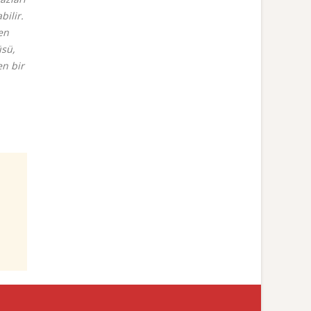
bilir.
en
üsü,
en bir