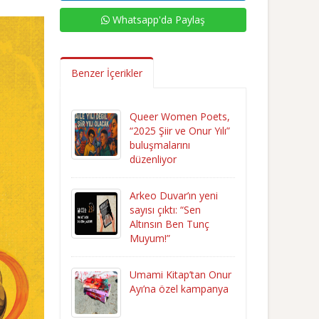
Whatsapp'da Paylaş
Benzer İçerikler
Queer Women Poets,
“2025 Şiir ve Onur Yılı”
buluşmalarını
düzenliyor
Arkeo Duvar’ın yeni
sayısı çıktı: “Sen
Altınsın Ben Tunç
Muyum!”
Umami Kitap’tan Onur
Ayı’na özel kampanya