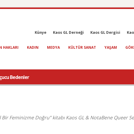
Künye
Kaos GL Derneği
Kaos GL Dergisi
Kao
N HAKLARI
KADIN
MEDYA
KÜLTÜR SANAT
YAŞAM
GÖK
Uçucu Bedenler
l Bir Feminizme Doğru” kitabı Kaos GL & NotaBene Queer Se