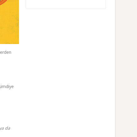
lerden
şimdiye
 ya da