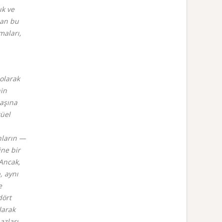
ık ve
lan bu
maları,
olarak
nin
başına
tüel
nların —
ine bir
 Ancak,
, aynı
e
dört
larak
azları