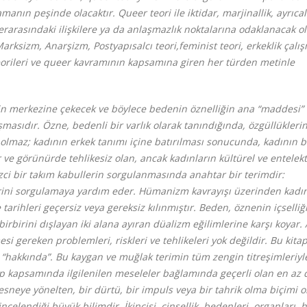
anın peşinde olacaktır. Queer teori ile iktidar, marjinallik, ayrıcal
ilerarasındaki ilişkilere ya da anlaşmazlık noktalarına odaklanacak o
, Marksizm, Anarşizm, Postyapısalcı teori,feminist teori, erkeklik çalış
 teorileri ve queer kavramının kapsamına giren her türden metinle
n merkezine çekecek ve böylece bedenin öznelliğin ana “maddesi” 
asıdır. Özne, bedenli bir varlık olarak tanındığında, özgüllükleri
 olmaz; kadının erkek tanımı içine batırılması sonucunda, kadının 
 ve görünürde tehlikesiz olan, ancak kadınların kültürel ve entelek
ezci bir takım kabullerin sorgulanmasında anahtar bir terimdir:
rini sorgulamaya yardım eder. Hümanizm kavrayışı üzerinden kadı
arihleri geçersiz veya gereksiz kılınmıştır. Beden, öznenin içselliğ
birbirini dışlayan iki alana ayıran düalizm eğilimlerine karşı koyar.
si gereken problemleri, riskleri ve tehlikeleri yok değildir. Bu kitap
“hakkında”. Bu kaygan ve muğlak terimin tüm zengin titreşimleriyl
kitap kapsamında ilgilenilen meseleler bağlamında geçerli olan en az 
r nesneye yönelten, bir dürtü, bir impuls veya bir tahrik olma biçimi o
 incelendiği büyük bilimdir. İkincisi, cinsellik, bedenleri, organları, h