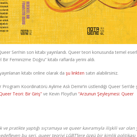
ı Queer Seri’nin son kitabı yayınlandı. Queer teori konusunda temel eser
 Bir Feminizme Doğru” kitabı raflarda yerini aldı.
 yayınlanan kitabı online olarak da
şu linkten
satın alabilirsiniz.
 Program Koordinatörü Aylime Aslı Demir’in üstlendiği Queer Seri’de 
Queer Teori: Bir Giriş”
ve Kevin Floyd’un
“Arzunun Şeyleşmesi: Queer
 ve pratikte yaptığı sıçramaya ve queer kavramıyla ilişkili var olan
defleyen bu seri, queer teoriyi LGBT’lere özgü bir kimlik politikası