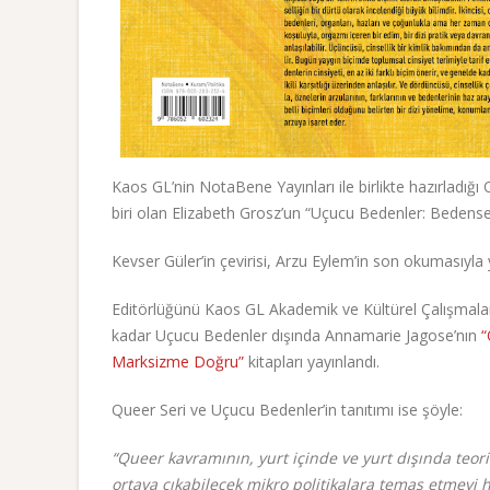
Kaos GL’nin NotaBene Yayınları ile birlikte hazırladığ
biri olan Elizabeth Grosz’un “Uçucu Bedenler: Bedensel
Kevser Güler’in çevirisi, Arzu Eylem’in son okumasıyla
Editörlüğünü Kaos GL Akademik ve Kültürel Çalışmalar
kadar Uçucu Bedenler dışında Annamarie Jagose’nın
“
Marksizme Doğru”
kitapları yayınlandı.
Queer Seri ve Uçucu Bedenler’in tanıtımı ise şöyle:
“Queer kavramının, yurt içinde ve yurt dışında teorik
ortaya çıkabilecek mikro politikalara temas etmeyi he