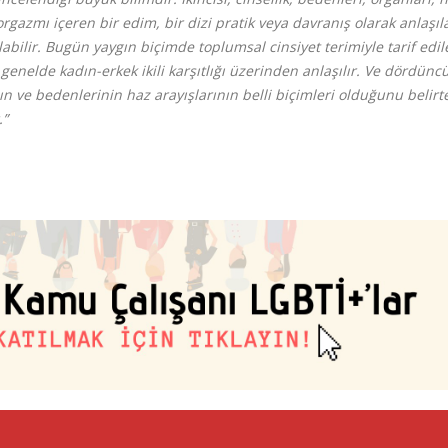
zmı içeren bir edim, bir dizi pratik veya davranış olarak anlaşıla
abilir. Bugün yaygın biçimde toplumsal cinsiyet terimiyle tarif edil
e genelde kadın-erkek ikili karşıtlığı üzerinden anlaşılır. Ve dördünc
nın ve bedenlerinin haz arayışlarının belli biçimleri olduğunu belirt
.”