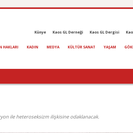
Künye
Kaos GL Derneği
Kaos GL Dergisi
Kao
N HAKLARI
KADIN
MEDYA
KÜLTÜR SANAT
YAŞAM
GÖK
zyon ile heteroseksizm ilişkisine odaklanacak.