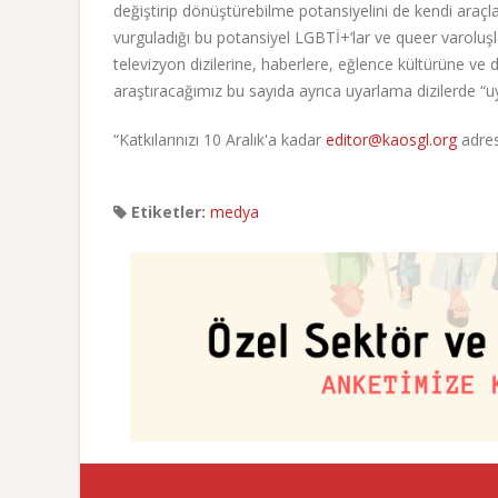
değiştirip dönüştürebilme potansiyelini de kendi araçlar
vurguladığı bu potansiyel LGBTİ+’lar ve queer varoluşlar
televizyon dizilerine, haberlere, eğlence kültürüne v
araştıracağımız bu sayıda ayrıca uyarlama dizilerde “
“Katkılarınızı 10 Aralık'a kadar
editor@kaosgl.org
adres
Etiketler:
medya