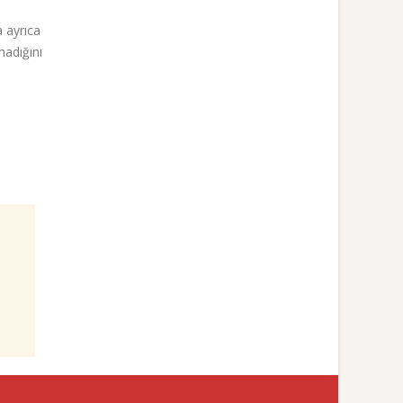
a ayrıca
madığını