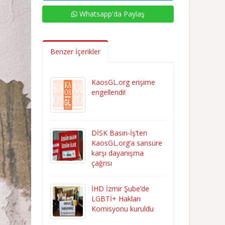
Whatsapp'da Paylaş
Benzer İçerikler
KaosGL.org erişime
engellendi!
DİSK Basın-İş’ten
KaosGL.org’a sansüre
karşı dayanışma
çağrısı
İHD İzmir Şube’de
LGBTİ+ Hakları
Komisyonu kuruldu