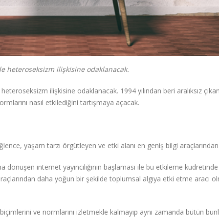
le heteroseksizm ilişkisine odaklanacak.
heteroseksizm ilişkisine odaklanacak. 1994 yılından beri aralıksız çıkan
mlarını nasıl etkilediğini tartışmaya açacak.
ence, yaşam tarzı örgütleyen ve etki alanı en geniş bilgi araçlarından bi
na dönüşen internet yayıncılığının başlaması ile bu etkileme kudretind
açlarından daha yoğun bir şekilde toplumsal algıya etki etme aracı o
 biçimlerini ve normlarını izletmekle kalmayıp aynı zamanda bütün bunl