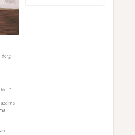
 dergi,
ri...”
e azalma
lma
arı