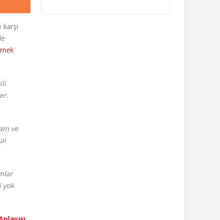
e karşı
le
rnek
li
er.
ram ve
al
mlar
i yok
Anlayışı