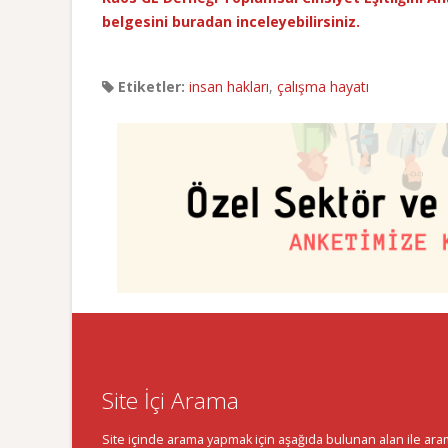
belgesini buradan inceleyebilirsiniz.
Etiketler:
insan hakları
,
çalışma hayatı
Site İçi Arama
Site içinde arama yapmak için aşağıda bulunan alan ile aramak 