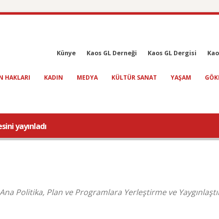
Künye
Kaos GL Derneği
Kaos GL Dergisi
Kao
N HAKLARI
KADIN
MEDYA
KÜLTÜR SANAT
YAŞAM
GÖK
esini yayınladı
 Ana Politika, Plan ve Programlara Yerleştirme ve Yaygınlaşt