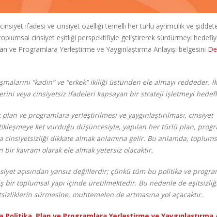
nsiyet ifadesi ve cinsiyet özelliği temelli her türlü ayrımcılık ve şiddet
lumsal cinsiyet eşitliği perspektifiyle geliştirerek sürdürmeyi hedefiy
 Plan ve Programlara Yerleştirme ve Yaygınlaştırma Anlayışı belgesini
De
şmalarını “kadın” ve “erkek” ikiliği üstünden ele almayı reddeder. İki
erini veya cinsiyetsiz ifadeleri kapsayan bir strateji işletmeyi hedefl
k plan ve programlara yerleştirilmesi ve yaygınlaştırılması, cinsiyet
atikleşmeye ket vurduğu düşüncesiyle, yapılan her türlü plan, prog
veya cinsiyetsizliği dikkate almak anlamına gelir. Bu anlamda, toplums
 bir kavram olarak ele almak yetersiz olacaktır.
nsiyet açısından yansız değillerdir; çünkü tüm bu politika ve progra
iş bir toplumsal yapı içinde üretilmektedir. Bu nedenle de eşitsizliğ
itsizliklerin sürmesine, muhtemelen de artmasına yol açacaktır.
a Politika, Plan ve Programlara Yerleştirme ve Yaygınlaştırma 