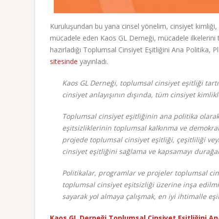
Kuruluşundan bu yana cinsel yönelim, cinsiyet kimliği, ci
mücadele eden Kaos GL Derneği, mücadele ilkelerini top
hazırladığı Toplumsal Cinsiyet Eşitliğini Ana Politika,
sitesinde
yayınladı.
Kaos GL Derneği, toplumsal cinsiyet eşitliği tartı
cinsiyet anlayışının dışında, tüm cinsiyet kimlikl
Toplumsal cinsiyet eşitliğinin ana politika olara
eşitsizliklerinin toplumsal kalkınma ve demokr
projede toplumsal cinsiyet eşitliği, çeşitliliği 
cinsiyet eşitliğini sağlama ve kapsamayı durağan
Politikalar, programlar ve projeler toplumsal ci
toplumsal cinsiyet eşitsizliği üzerine inşa edilm
sayarak yol almaya çalışmak, en iyi ihtimalle eş
Kaos GL Derneği Toplumsal Cinsiyet Eşitliğini An