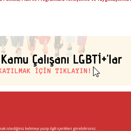
istediğiniz kelimeyi yazıp ilgili içerikleri görebilirsiniz.