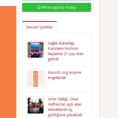
Whatsapp'da Paylaş
Benzer İçerikler
Sağlık Bakanlığı,
transların hormon
ilaçlarına 21 yaş sınırı
getirdi
KaosGL.org erişime
engellendi!
İzmir Valiliği, Onur
Haftası’nın açık alan
etkinliklerini üç
günlüğüne yasakladı