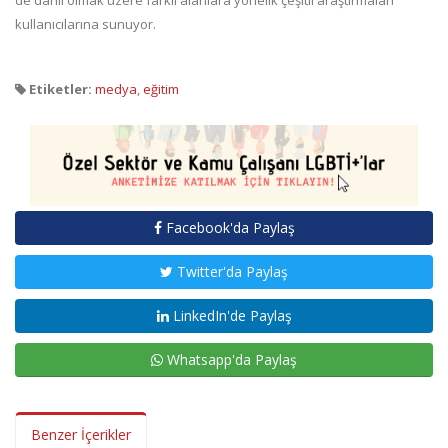
de dâhil olmak üzere farklı alanlara yönelik çeşitli araştırmaları
kullanıcılarına sunuyor.
Etiketler:
medya
,
eğitim
Facebook'da Paylaş
Twitter'da Paylaş
LinkedIn'de Paylaş
Whatsapp'da Paylaş
Benzer İçerikler