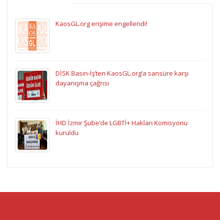
KaosGL.org erişime engellendi!
DİSK Basın-İş’ten KaosGL.org’a sansüre karşı
dayanışma çağrısı
İHD İzmir Şube’de LGBTİ+ Hakları Komisyonu
kuruldu