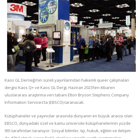
Kaos GL Derneği’nin süreli yayınlarından hakemli queer çalışmaları
dergisi Kaos Q+ ve Kaos GL Dergi, Haziran 2023’ten itibaren
uluslararası araştırma veri tabanı Elton Bryson Stephens Company
Information Services’ta (EBSCO) taranacak.
Kütüphaneler ve yayıncılar arasında dünyanın en büyük aracısı olan
EBSCO, dünyadaki özel ve kamu üniversite kütüphanelerinin yüzde
90’ı tarafından taranıyor. Sosyal bilimler, tıp, hukuk, eğitim ve iletişim