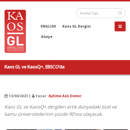
ENGLISH
Kaos GL Dergisi
Künye
Kaos GL ve KaosQ+, EBSCO’da
13/06/2023 |
Yazar:
Aylime Aslı Demir
Kaos GL ve KaosQ+ dergileri artık dünyadaki özel ve
kamu üniversitelerinin yüzde 90’ına ulaşacak.