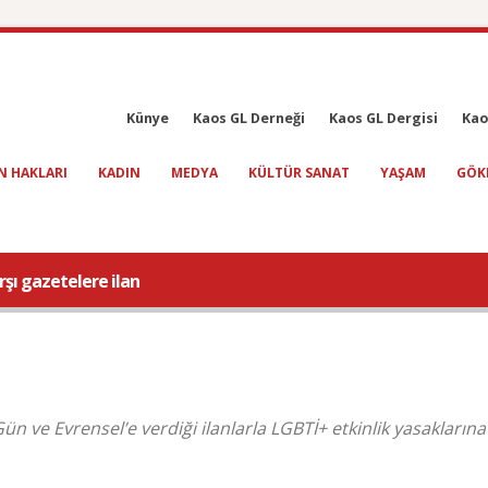
Künye
Kaos GL Derneği
Kaos GL Dergisi
Kao
N HAKLARI
KADIN
MEDYA
KÜLTÜR SANAT
YAŞAM
GÖK
şı gazetelere ilan
n ve Evrensel’e verdiği ilanlarla LGBTİ+ etkinlik yasaklarına