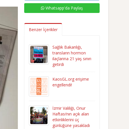
Whatsapp'da Paylaş
Benzer İçerikler
Sağlık Bakanlığı,
transların hormon
ilaçlarına 21 yaş sınırı
getirdi
KaosGL.org erişime
engellendi!
İzmir Valiliği, Onur
Haftası’nın açık alan
etkinliklerini üç
günlüğüne yasakladı