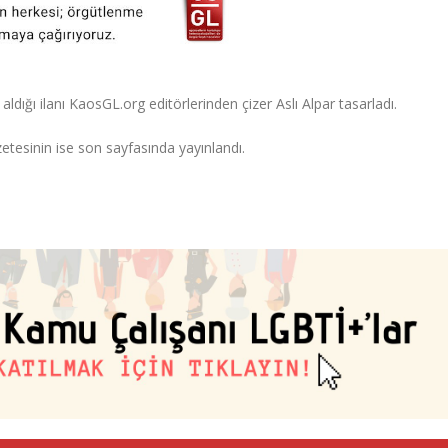
aldığı ilanı KaosGL.org editörlerinden çizer Aslı Alpar tasarladı.
zetesinin ise son sayfasında yayınlandı.