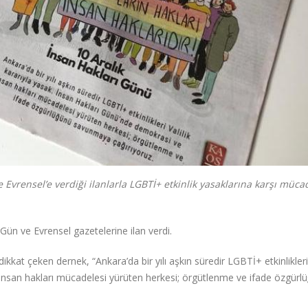
 Evrensel’e verdiği ilanlarla LGBTİ+ etkinlik yasaklarına karşı müca
Gün ve Evrensel gazetelerine ilan verdi.
ikkat çeken dernek, “Ankara’da bir yılı aşkın süredir LGBTİ+ etkinlikleri 
 insan hakları mücadelesi yürüten herkesi; örgütlenme ve ifade özgürl