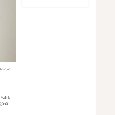
deleye
Valilik
üğünü