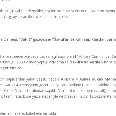
 hakları için çalışan dernekler, üyeleri ve TBMM İnsan Hakları Komisyon
 Yargıtay kararı ile suç kabul edilmiş oldu.
ma Derneği
, “Vakit”
gazetesine
“Üskül’ün tercihi sapıklardan yana!
akaret nedeniyle ceza davası açılması istemli” Ankara Cumhuriyet Savc
lunduğu 2008 yılında yaptığı açıklama ile
Üskül’e yöneltilen karal
eğerlendirdi.
cihi sapıklardan yana” başlıklı haberi,
Ankara 4. Asliye Hukuk Mah
k Kaos GL Derneğinin gazete ve yazarı aleyhine tazminat talebiyle aç
4. Hukuk Dairesi tarafından yapıldı. Daire, iki mahkemenin verdiği karar
L tazminata, köşe yazısı nedeniyle de Arseven'i 2 bin TL tazminata
demek hakaret kabul edilmiş oldu.