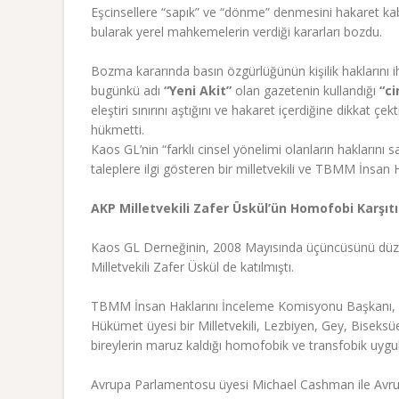
Eşcinsellere “sapık” ve “dönme” denmesini hakaret kab
bularak yerel mahkemelerin verdiği kararları bozdu.
Bozma kararında basın özgürlüğünün kişilik haklarını 
bugünkü adı
“Yeni Akit”
olan gazetenin kullandığı
“ci
eleştiri sınırını aştığını ve hakaret içerdiğine dikkat ç
hükmetti.
Kaos GL’nin “farklı cinsel yönelimi olanların haklarını
taleplere ilgi gösteren bir milletvekili ve TBMM İnsan 
AKP Milletvekili Zafer Üskül’ün Homofobi Karşıtı
Kaos GL Derneğinin, 2008 Mayısında üçüncüsünü düzen
Milletvekili Zafer Üskül de katılmıştı.
TBMM İnsan Haklarını İnceleme Komisyonu Başkanı, AKP M
Hükümet üyesi bir Milletvekili, Lezbiyen, Gey, Biseks
bireylerin maruz kaldığı homofobik ve transfobik uygula
Avrupa Parlamentosu üyesi Michael Cashman ile Avru