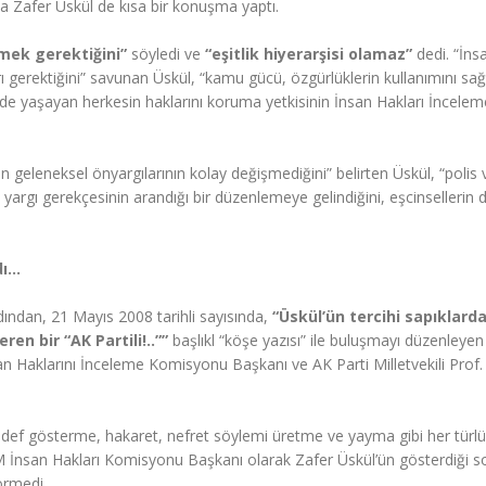
da Zafer Üskül de kısa bir konuşma yaptı.
rmek gerektiğini”
söyledi ve
“eşitlik hiyerarşisi olamaz”
dedi. “İnsa
ı gerektiğini” savunan Üskül, “kamu gücü, özgürlüklerin kullanımını sa
e’de yaşayan herkesin haklarını koruma yetkisinin İnsan Hakları İncelem
geleneksel önyargılarının kolay değişmediğini” belirten Üskül, “polis 
yargı gerekçesinin arandığı bir düzenlemeye gelindiğini, eşcinsellerin 
dı…
ından, 21 Mayıs 2008 tarihli sayısında,
“Üskül’ün tercihi sapıklard
en bir “AK Partili!..””
başlıkl “köşe yazısı” ile buluşmayı düzenleye
n Haklarını İnceleme Komisyonu Başkanı ve AK Parti Milletvekili Prof.
hedef gösterme, hakaret, nefret söylemi üretme ve yayma gibi her türlü
MM İnsan Hakları Komisyonu Başkanı olarak Zafer Üskül’ün gösterdiği 
örmedi.