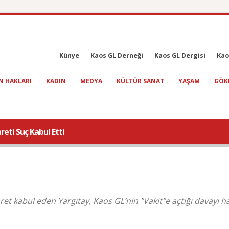
Künye
Kaos GL Derneği
Kaos GL Dergisi
Kao
N HAKLARI
KADIN
MEDYA
KÜLTÜR SANAT
YAŞAM
GÖK
reti Suç Kabul Etti
et kabul eden Yargıtay, Kaos GL’nin "Vakit"e açtığı davayı ha