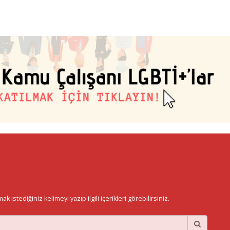
istediğiniz kelimeyi yazıp ilgili içerikleri görebilirsiniz.