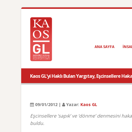
ANA SAYFA
INSA
Kaos GL’yi Haklı Bulan Yargıtay, Eşcinsellere Haka
09/01/2012 |
Yazar:
Kaos GL
Eşcinsellere ‘sapık’ ve ‘dönme’ denmesini hakar
buldu.