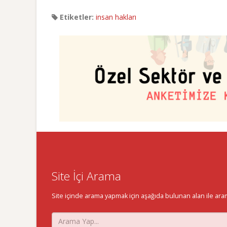
Etiketler:
insan hakları
Site İçi Arama
Site içinde arama yapmak için aşağıda bulunan alan ile aramak 