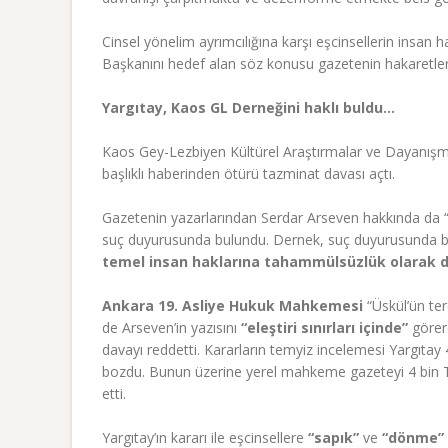
Cinsel yönelim ayrımcılığına karşı eşcinsellerin insan
Başkanını hedef alan söz konusu gazetenin hakaretleri,
Yargıtay, Kaos GL Derneğini haklı buldu…
Kaos Gey-Lezbiyen Kültürel Araştırmalar ve Dayanış
başlıklı haberinden ötürü tazminat davası açtı.
Gazetenin yazarlarından Serdar Arseven hakkında da “h
suç duyurusunda bulundu. Dernek, suç duyurusunda bu
temel insan haklarına tahammülsüzlük olarak d
Ankara 19. Asliye Hukuk Mahkemesi
“Üskül’ün ter
de Arseven’in yazısını
“eleştiri sınırları içinde”
görere
davayı reddetti. Kararların temyiz incelemesi Yargıtay 
bozdu. Bunun üzerine yerel mahkeme gazeteyi 4 bin T
etti.
Yargıtay’ın kararı ile eşcinsellere
“sapık”
ve
“dönme”