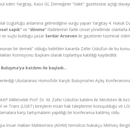
ul eden Yargıtay, Kaos GL Derneğinin "Vakit" gazetesine açtığı davayı
ihlal özgürlüğü anlamına gelmediğine vurgu yapan Yargıtay 4. Hukuk Da
nsel sapık”
ve
“dönme”
ifadelerinin
farklı cinsel yönelimde olanlarla il
ekti ve suçlu bulduğu yazar
Serdar Arseven
ile gazetenin tazminat öde
 savunan bir dernek” olduğu belirtilen kararda Zafer Üskül’ün de bu konu
Hakları Komisyonu Başkanı olarak toplantıya katıldığı kaydedildi.
 Buluşma’ya katılımı ile başladı…
lediği Uluslararası Homofobi Karşıtı Buluşma’nın Açılış Konferansın
illetvekili Prof. Dr. M. Zafer Üskül’ün katılımı ile Meclisten ilk kez
üel ve Trans (LGBT) bireylerin insan hak taleplerinin konuşulduğu ve L
malara karşı tartışmaların yapıldığı bir konferansa katılmış oldu.
pa İnsan Hakları Mahkemesi (AİHM) temsilcisi hukukçu Mehveş Bingöl