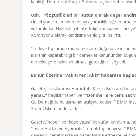
katıldığı Homofobi Karşıtı Buluşma açılış konferansın
Üskül,
“özgürlükleri bir bütün olarak değerlendi
cinsel yönelimlerinden dolayı ayrımcılığa uğramamalar
yükümlüdür. Haklarının ihlal edildiğini düşünen Türkiy
Komisyonu olarak kendisine verildiğini” belirtti.
“Türkiye toplumun muhafazakâr olduğunu ve insanların 
idarenin kapatabildiği bir dernekler kanunundan bugün 
dernekleşme hakkının olması gerektiğini” söyledi.
Bunun üzerine “Vakit/Yeni Akit” hakarete başla
Gazete, Uluslararası Homofobi Karşıtı Buluşma’nın ard
yana!..”
başlıklı “haber” ve
““Dönme”lere teminat ver
GL Derneği ile buluşmanın açılışına katılan TBMM İnsa
Zafer Üskül’ü hedef aldı.
Gazete,”haber” ve “köşe yazısı” ile küfür, karalama, 
“İnsan Hakları ve Ayrımcılık” temalı toplantıyı ve TB
davranışı çarpıtmakta ve dezenforme etmekte beis g