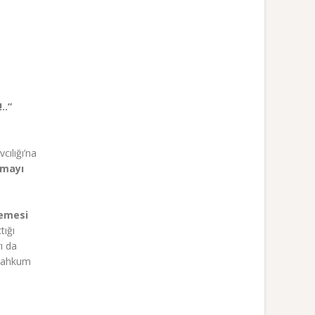
u
..”
ılığı’na
amayı
kemesi
tığı
ı da
 mahkum