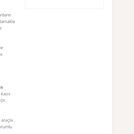
nların
ğlamakla
e
ve
de
an
n Kaos
 Dr.
 araçla
sorumlu