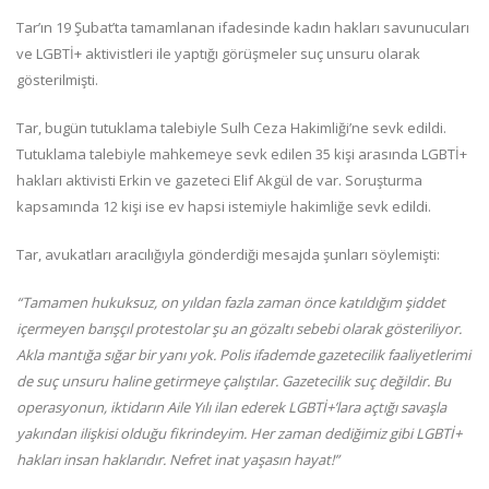
Tar’ın 19 Şubat’ta tamamlanan ifadesinde kadın hakları savunucuları
ve LGBTİ+ aktivistleri ile yaptığı görüşmeler suç unsuru olarak
gösterilmişti.
Tar, bugün tutuklama talebiyle Sulh Ceza Hakimliği’ne sevk edildi.
Tutuklama talebiyle mahkemeye sevk edilen 35 kişi arasında LGBTİ+
hakları aktivisti Erkin ve gazeteci Elif Akgül de var. Soruşturma
kapsamında 12 kişi ise ev hapsi istemiyle hakimliğe sevk edildi.
Tar, avukatları aracılığıyla gönderdiği mesajda şunları söylemişti:
“Tamamen hukuksuz, on yıldan fazla zaman önce katıldığım şiddet
içermeyen barışçıl protestolar şu an gözaltı sebebi olarak gösteriliyor.
Akla mantığa sığar bir yanı yok. Polis ifademde gazetecilik faaliyetlerimi
de suç unsuru haline getirmeye çalıştılar. Gazetecilik suç değildir. Bu
operasyonun, iktidarın Aile Yılı ilan ederek LGBTİ+’lara açtığı savaşla
yakından ilişkisi olduğu fikrindeyim. Her zaman dediğimiz gibi LGBTİ+
hakları insan haklarıdır. Nefret inat yaşasın hayat!”