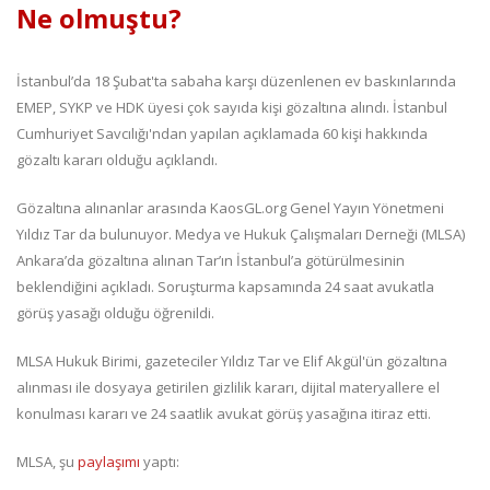
Ne olmuştu?
İstanbul’da 18 Şubat'ta sabaha karşı düzenlenen ev baskınlarında
EMEP, SYKP ve HDK üyesi çok sayıda kişi gözaltına alındı. İstanbul
Cumhuriyet Savcılığı'ndan yapılan açıklamada 60 kişi hakkında
gözaltı kararı olduğu açıklandı.
Gözaltına alınanlar arasında KaosGL.org Genel Yayın Yönetmeni
Yıldız Tar da bulunuyor. Medya ve Hukuk Çalışmaları Derneği (MLSA)
Ankara’da gözaltına alınan Tar’ın İstanbul’a götürülmesinin
beklendiğini açıkladı. Soruşturma kapsamında 24 saat avukatla
görüş yasağı olduğu öğrenildi.
MLSA Hukuk Birimi, gazeteciler Yıldız Tar ve Elif Akgül'ün gözaltına
alınması ile dosyaya getirilen gizlilik kararı, dijital materyallere el
konulması kararı ve 24 saatlik avukat görüş yasağına itiraz etti.
MLSA, şu
paylaşımı
yaptı: