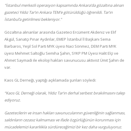
"İstanbul merkezli operasyon kapsamında Ankara’da gözaltına alınan
gazeteci Yıldız Tar’ın Ankara TEM’e götürüldüğü öğrenildi. Tar’ın
İstanbul’a getirilmesi bekleniyor."
Gözaltına alınanlar arasında Gazeteci Ercüment Akdeniz ve Elif
Akgül, Sanatçı Pınar Aydınlar, EMEP İstanbul İl Başkanı Sema
Barbaros, Yeşil Sol Parti MYK üyesi Naci Sönmez, DEM Parti MYK
üyesi Mehmet Saltoğlu Semiha Şahin, SYKP PM Üyesi Halit Elçi ve
Ahmet Saymadi ile ekoloji hakları savunucusu aktivist Ümit Şahin de
var.
Kaos GL Derneği, yaptığı açıklamada şunları söyledi:
“Kaos GL Derneği olarak, Yıldız Tar’ın derhal serbest bırakılmasını talep
ediyoruz.
Gazetecilerin ve insan hakları savunucularının güvenliğinin sağlanması,
saldırıların cezasız kalmaması ve ifade özgürlüğünün korunması için
mücadelemizi kararlılıkla sürdüreceğimizi bir kez daha vurguluyoruz.