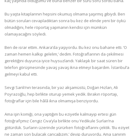
kaç yaşında olduğumu ve buna benzer bir sürü soru sordu bana.
Bu yaşta kitaplarının hepsini okumuş olmama şaşırmış gibiydi. Ben
bütün soruları cevapladıktan sonra bu kez de elinde yeni bir öykü
olmadığını, hele röportaj yapmanın kendisi için mümkün
olamayacağını söyledi.
Ben de ısrar ettim. Ankara’da yaşıyordu. Bu kez onu bahane etti. ‘O
zaman hemen kalkıp gelelim,’ dedim. Fotoğraflarının da çekilmesi
gerektiğini duyunca iyice huysuzlandı. Yaklaşık bir saat süren bir
telefon görüşmesinde yavaş yavaş ikna etmeyi başardım. İstanbul’a
gelmeyi kabul etti.
Sevgi Sanlı’nın terasında, bir yaz akşamüstü, Doğan Hızlan, Ali
Poyrazoğlu, hep birlikte oturup yemek yedik. Bırakın röportajı,
fotoğraflar için bile hâlâ ikna olmamışa benziyordu.
Ama işin komiği, ona yaptığım bu eziyetle kalmayıp ertesi gün
fotoğrafçımız Cengiz Cıva’yla birlikte onu Yedikule Surları’na
götürdük. Surların üzerinde yürürken fotoğraflarını çektik. ‘Bu eziyet
ne zaman son bulacak cancağızım,’ deyip duruyordu. Ama sanırım