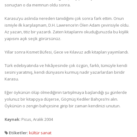
sonuçtan o da memnun oldu sonra.
Karasu’yu aslında nereden tanıdığımı çok sonra fark ettim. Onun
ismiyle ilk karşılaşmam, D.H. Lawrence’ın Ölen Adam çevirisiyle oldu.
Az yazan, titiz bir yazardı. Zaten kitaplarını okuduğunuzda bu kişilik
yapısını açık seçik görürsünüz.
Yıllar sonra Kısmet Büfesi, Gece ve Kılavuz adlı kitapları yayımlandı.
Türk edebiyatında ve hikâyesinde çok özgün, farklı, tümüyle kendi
sesini yaratmış, kendi dünyasını kurmuş nadir yazarlardan biridir
Karasu.
Eğer öykünün ölüp ölmediğinin tartışılmaya başlandığı şu günlerde
yolunuz bir kitapçıya düşerse, Göçmüş Kediler Bahçesi’ni alın.
Öykünün o zengin bahçesine girip bir zaman kendinizi unutun.
Kaynak:
Picus, Aralık 2004
Etiketler:
kültür sanat