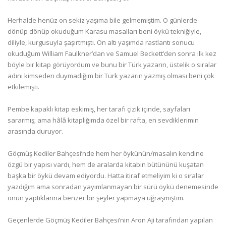
Herhalde henüz on sekiz yaşıma bile gelmemiştim. O günlerde
dönüp dönüp okuduğum Karasu masalları beni öykü tekniğiyle,
diliyle, kurgusuyla şaşırtmıştı. On altı yaşımda rastlantı sonucu
okuduğum William Faulkner’dan ve Samuel Beckett’den sonra ilk kez
böyle bir kitap görüyordum ve bunu bir Türk yazarın, üstelik o sıralar
adını kimseden duymadığım bir Türk yazarın yazmış olması beni çok
etkilemişti.
Pembe kapaklı kitap eskimiş, her tarafı çizik içinde, sayfaları
sararmış; ama hâlâ kitaplığımda özel bir rafta, en sevdiklerimin
arasında duruyor.
Göçmüş Kediler Bahçesi’nde hem her öykünün/masalın kendine
özgü bir yapısı vardı, hem de aralarda kitabın bütününü kuşatan
başka bir öykü devam ediyordu. Hatta itiraf etmeliyim ki o sıralar
yazdığım ama sonradan yayımlanmayan bir sürü öykü denemesinde
onun yaptıklarına benzer bir şeyler yapmaya uğraşmıştım.
Geçenlerde Göçmüş Kediler Bahçesi’nin Aron Aji tarafından yapılan