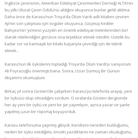
İngilizce çevirisinin, Amerikan Edebiyat Çevirmenleri Derneği ALTA’nın
bu yılki Ulusal Çeviri Ödülü’nü aldığını okuyunca bunlar geldi aklıma.
Daha önce de Karasu’nun Troya’da Ölüm Vardı adlı kitabını çeviren
Aji’nin son çalışması için övgüler okuyunca, Göçmüş Kediler
Bahçesi’nin ‘yirminci yüzyılın en önemli edebiyat metinlerinden biri’
olarak nitelendiğini görünce ona teşekkür etmek istedim. Üstelik bu
kadar zor ve karmaşık bir kitabı başarıyla çevirdiği için de tebrik
etmek...
Karasu’nun ilk öykülerini topladığı Troya’da Ölüm Vardı’yı sanıyorum
Ali Poyrazoğlu önermişti bana. Sonra, Uzun Sürmüş Bir Günün
Akşamı’nı okumuştum.
Birkaç yıl sonra Gösteri’de çalışırken Karasu’yu telefonla arayıp, yeni
bir öyküsü olup olmadığını sordum. O sıralarda Gösteri dergisinde
her ay yeni bir öykü ve yeni bir şiir yayımlıyor, ayrıca yazar ve şairle
yapılmış uzun bir röportaj koyuyorduk.
Karasu telefonuma şaşırmış gibiydi. Kendisini nereden bulduğumu,
neden bir öykü istediğimi, önceki yazdıklarını ne zaman okuduğumu,