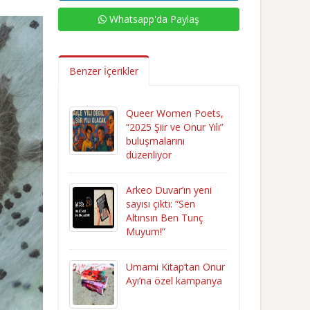
Whatsapp'da Paylaş
Benzer İçerikler
Queer Women Poets,
“2025 Şiir ve Onur Yılı”
buluşmalarını
düzenliyor
Arkeo Duvar’ın yeni
sayısı çıktı: “Sen
Altınsın Ben Tunç
Muyum!”
Umami Kitap’tan Onur
Ayı’na özel kampanya