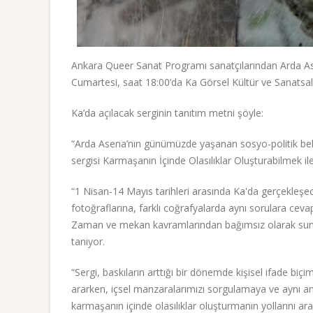
Ankara Queer Sanat Programı sanatçılarından Arda Asen
Cumartesi, saat 18:00’da Ka Görsel Kültür ve Sanatsal
Ka’da açılacak serginin tanıtım metni şöyle:
“Arda Asena’nın günümüzde yaşanan sosyo-politik belirsiz
sergisi Karmaşanın İçinde Olasılıklar Oluşturabilmek ile
“1 Nisan-14 Mayıs tarihleri arasında Ka'da gerçekleşe
fotoğraflarına, farklı coğrafyalarda aynı sorulara ceva
Zaman ve mekan kavramlarından bağımsız olarak sunula
tanıyor.
“Sergi, baskıların arttığı bir dönemde kişisel ifade biçi
ararken, içsel manzaralarımızı sorgulamaya ve aynı and
karmaşanın içinde olasılıklar oluşturmanın yollarını 