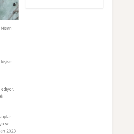
1 Nisan
kişisel
 ediyor.
ak
evaplar
aya ve
isan 2023