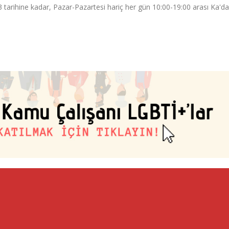
tarihine kadar, Pazar-Pazartesi hariç her gün 10:00-19:00 arası Ka'da