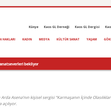
Künye
Kaos GL Derneği
Kaos GL Dergisi
Kao
N HAKLARI
KADIN
MEDYA
KÜLTÜR SANAT
YAŞAM
GÖK
anatseverleri bekliyor
rda Asena’nın kişisel sergisi “Karmaşanın İçinde Olasılıklar
açılıyor.