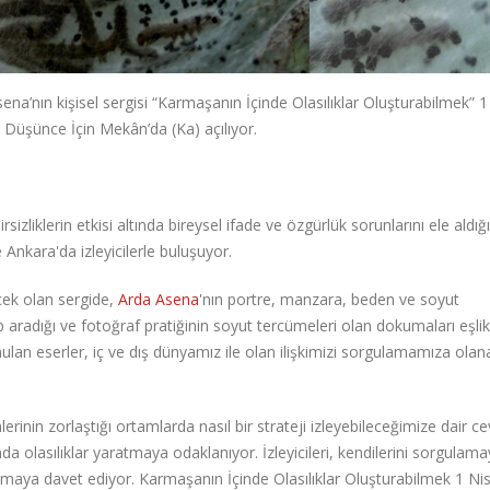
a’nın kişisel sergisi “Karmaşanın İçinde Olasılıklar Oluşturabilmek” 
 Düşünce İçin Mekân’da (Ka) açılıyor.
liklerin etkisi altında bireysel ifade ve özgürlük sorunlarını ele aldığı 
 Ankara'da izleyicilerle buluşuyor.
cek olan sergide,
Arda Asena
'nın portre, manzara, beden ve soyut
p aradığı ve fotoğraf pratiğinin soyut tercümeleri olan dokumaları eşlik
n eserler, iç ve dış dünyamız ile olan ilişkimizi sorgulamamıza olan
mlerinin zorlaştığı ortamlarda nasıl bir strateji izleyebileceğimize dair c
a olasılıklar yaratmaya odaklanıyor. İzleyicileri, kendilerini sorgulam
aramaya davet ediyor. Karmaşanın İçinde Olasılıklar Oluşturabilmek 1 N