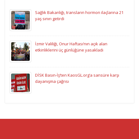
Sağlık Bakanlığı, transların hormon ilaçlarına 21
yaş sınırı getirdi
İzmir Valiliği, Onur Haftası’nın açık alan
etkinliklerini üç günlüğüne yasakladı
DİSK Basın-İş’ten KaosGL.org’a sansüre karşı
dayanışma çağrısı