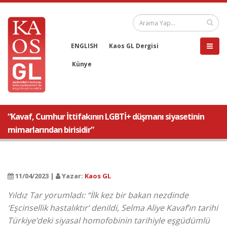
ENGLISH
Kaos GL Dergisi
Künye
“Kavaf, Cumhur İttifakının LGBTİ+ düşmanı siyasetinin
mimarlarından birisidir”
11/04/2023 |
Yazar:
Kaos GL
Yıldız Tar yorumladı: “İlk kez bir bakan nezdinde
‘Eşcinsellik hastalıktır’ denildi, Selma Aliye Kavaf’ın tarihi
Türkiye’deki siyasal homofobinin tarihiyle eşgüdümlü