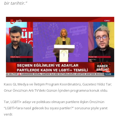
bir tarihtir.”
Kaos GL Medya ve İletişim Program Koordinatörü, Gazeteci Yıldız Tar;
Onur Öncü’nün Artı TV’deki Günün İçinden programına konuk oldu.
Tar, LGBTİ+ adayı ve politikası olmayan partilere ilişkin Öncü’nün
“LGBTİ+’lara nasıl gidecek bu siyasi partiler?” sorusuna şöyle yanıt
verdi: