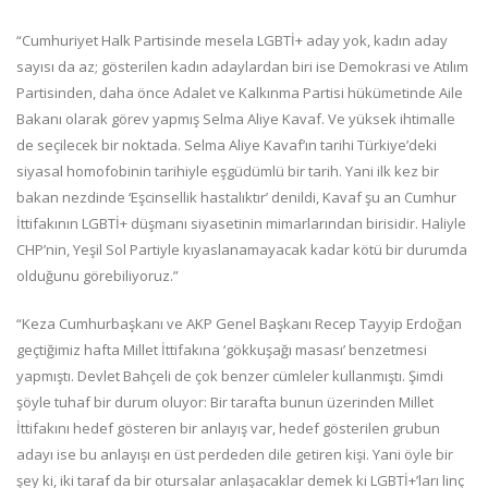
“Cumhuriyet Halk Partisinde mesela LGBTİ+ aday yok, kadın aday
sayısı da az; gösterilen kadın adaylardan biri ise Demokrasi ve Atılım
Partisinden, daha önce Adalet ve Kalkınma Partisi hükümetinde Aile
Bakanı olarak görev yapmış Selma Aliye Kavaf. Ve yüksek ihtimalle
de seçilecek bir noktada. Selma Aliye Kavaf’ın tarihi Türkiye’deki
siyasal homofobinin tarihiyle eşgüdümlü bir tarih. Yani ilk kez bir
bakan nezdinde ‘Eşcinsellik hastalıktır’ denildi, Kavaf şu an Cumhur
İttifakının LGBTİ+ düşmanı siyasetinin mimarlarından birisidir. Haliyle
CHP’nin, Yeşil Sol Partiyle kıyaslanamayacak kadar kötü bir durumda
olduğunu görebiliyoruz.”
“Keza Cumhurbaşkanı ve AKP Genel Başkanı Recep Tayyip Erdoğan
geçtiğimiz hafta Millet İttifakına ‘gökkuşağı masası’ benzetmesi
yapmıştı. Devlet Bahçeli de çok benzer cümleler kullanmıştı. Şimdi
şöyle tuhaf bir durum oluyor: Bir tarafta bunun üzerinden Millet
İttifakını hedef gösteren bir anlayış var, hedef gösterilen grubun
adayı ise bu anlayışı en üst perdeden dile getiren kişi. Yani öyle bir
şey ki, iki taraf da bir otursalar anlaşacaklar demek ki LGBTİ+’ları linç