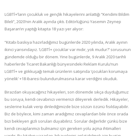
LGBTİ+’ların çocukluk ve gençlik hikayelerini anlattığı “Kendimi Bildim
Bileli”, 2020’nin Aralık ayında çıktı. Editörlüğünü Yasemin Zeynep
Başaran’ın yaptığı kitapta 18 yazı yer alıyor:
“Kitabı baskıya hazırladığımız bugünlerde 2020 yılında, Aralık ayının
ikinci yarısındayız. ‘LGBTİ+ çocuklar var mıdır, yok mudur?’ sorusunun
gündemde olduğu bir dönem. Yine bugünlerde, 9 Aralık 2020 tarihli
haberlerde Ticaret Bakanlığı bünyesindeki Reklam Kurulu’nun
LGBTİ+ ve gökkuşağı temalı ürünlerin satışında ‘çocukları korumaya
yönelik’ +18 ibaresi bulundurulmasına karar verdiğini okuduk.
Birazdan okuyacağınız hikayeleri, son dönemde sıkça duyduğumuz
bu soruya, kendi cevabınızı vermenizi dileyerek derledik. Hikayeler,
seslerine kulak verip dinlediğimizde bize sözün özünü fısıldayabilir.
Biz de böylece, kimi zaman aradığımız cevaplardan bile önce orada
bizi bekleyen gizli soruları duyabiliriz. Sorular değerlidir çünkü bize
kendi cevaplarımızı bulmamız için gereken yolu açma ihtimalleri
vardır. Bu kitabın yazarları, hikayelerini anlatabilmek için bugün