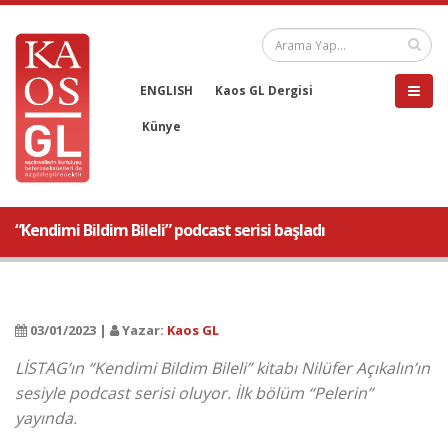
ENGLISH
Kaos GL Dergisi
Künye
“Kendimi Bildim Bileli” podcast serisi başladı
03/01/2023 |
Yazar:
Kaos GL
LİSTAG’ın “Kendimi Bildim Bileli” kitabı Nilüfer Açıkalın’ın
sesiyle podcast serisi oluyor. İlk bölüm “Pelerin”
yayında.