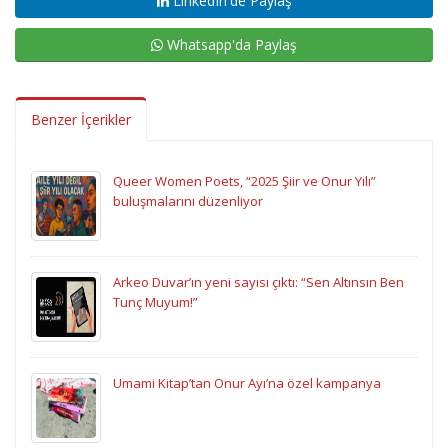
LinkedIn'de Paylaş
Whatsapp'da Paylaş
Benzer İçerikler
Queer Women Poets, “2025 Şiir ve Onur Yılı”
buluşmalarını düzenliyor
Arkeo Duvar’ın yeni sayısı çıktı: “Sen Altınsın Ben
Tunç Muyum!”
Umami Kitap’tan Onur Ayı’na özel kampanya