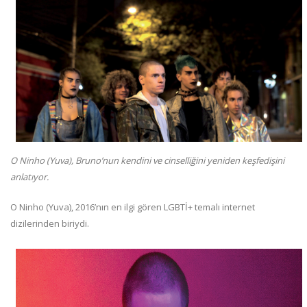
O Ninho (Yuva), Bruno’nun kendini ve cinselliğini yeniden keşfedişini
anlatıyor.
O Ninho (Yuva), 2016’nın en ilgi gören LGBTİ+ temalı internet
dizilerinden biriydi.