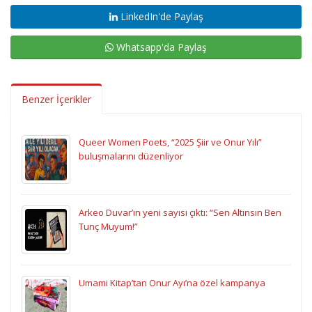
LinkedIn'de Paylaş
Whatsapp'da Paylaş
Benzer İçerikler
Queer Women Poets, “2025 Şiir ve Onur Yılı”
buluşmalarını düzenliyor
Arkeo Duvar’ın yeni sayısı çıktı: “Sen Altınsın Ben
Tunç Muyum!”
Umami Kitap’tan Onur Ayı’na özel kampanya