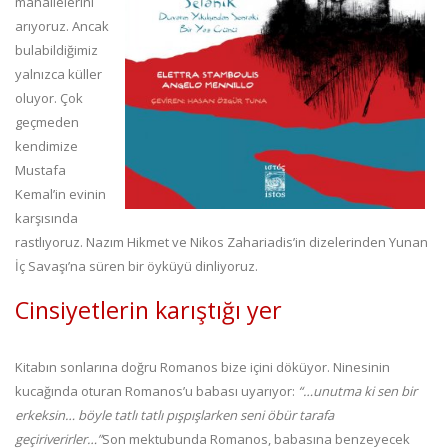
mahallelerini
arıyoruz. Ancak
bulabildiğimiz
yalnızca küller
oluyor. Çok
geçmeden
kendimize
Mustafa
Kemal’in evinin
karşısında
rastlıyoruz. Nazım Hikmet ve Nikos Zahariadis’in dizelerinden Yunan
İç Savaşı’na süren bir öyküyü dinliyoruz.
Cinsiyetlerin karıştığı yer
Kitabın sonlarına doğru Romanos bize içini döküyor. Ninesinin
kucağında oturan Romanos’u babası uyarıyor:
“…unutma ki sen bir
erkeksin… böyle tatlı tatlı pışpışlarken seni öbür tarafa
geçiriverirler…”
Son mektubunda Romanos, babasına benzeyecek