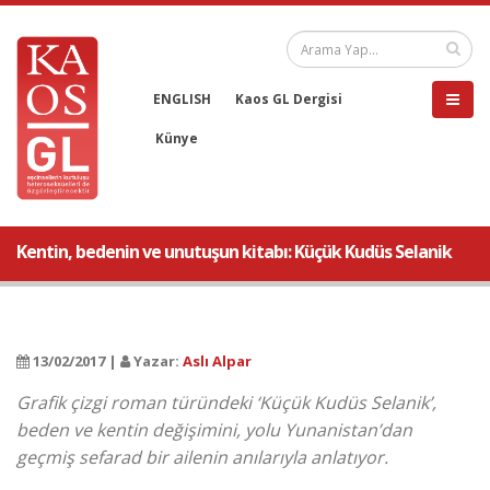
ENGLISH
Kaos GL Dergisi
Künye
Kentin, bedenin ve unutuşun kitabı: Küçük Kudüs Selanik
13/02/2017 |
Yazar:
Aslı Alpar
Grafik çizgi roman türündeki ‘Küçük Kudüs Selanik’,
beden ve kentin değişimini, yolu Yunanistan’dan
geçmiş sefarad bir ailenin anılarıyla anlatıyor.