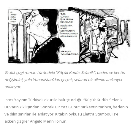
Grafik çizgi roman türündeki “Küçük Kudüs Selanik”, beden ve kentin
değişimini, yolu Yunanistan’dan geçmiş sefarad bir ailenin anılarıyla
anlatıyor.
İstos Yayının Türkiyeli okur ile buluşturduğu “Küçük Kudüs Selanik:
Duvarın Yıkılışından Sonraki Bir Yaz Günü” bir kentin tarihini, bedenin
ve dilin sınırları ile anlatıyor. Kitabın öyküsü Elettra Stamboulis’e
aitken çizgiler Angelo Mennillo’nun.