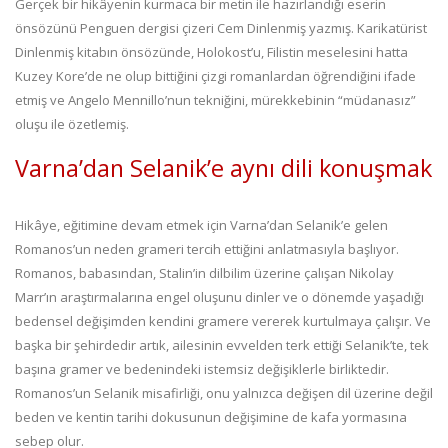
Gerçek bir hikâyenin kurmaca bir metin ile hazırlandığı eserin
önsözünü Penguen dergisi çizeri Cem Dinlenmiş yazmış. Karikatürist
Dinlenmiş kitabın önsözünde, Holokost’u, Filistin meselesini hatta
Kuzey Kore’de ne olup bittiğini çizgi romanlardan öğrendiğini ifade
etmiş ve Angelo Mennillo’nun tekniğini, mürekkebinin “müdanasız”
oluşu ile özetlemiş.
Varna’dan Selanik’e aynı dili konuşmak
Hikâye, eğitimine devam etmek için Varna’dan Selanik’e gelen
Romanos’un neden grameri tercih ettiğini anlatmasıyla başlıyor.
Romanos, babasından, Stalin’in dilbilim üzerine çalışan Nikolay
Marr’ın araştırmalarına engel oluşunu dinler ve o dönemde yaşadığı
bedensel değişimden kendini gramere vererek kurtulmaya çalışır. Ve
başka bir şehirdedir artık, ailesinin evvelden terk ettiği Selanik’te, tek
başına gramer ve bedenindeki istemsiz değişiklerle birliktedir.
Romanos’un Selanik misafirliği, onu yalnızca değişen dil üzerine değil
beden ve kentin tarihi dokusunun değişimine de kafa yormasına
sebep olur.