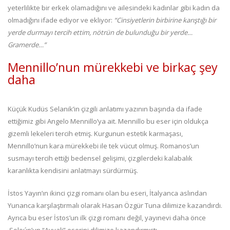
yeterlilikte bir erkek olamadığını ve ailesindeki kadınlar gibi kadın da
olmadığını ifade ediyor ve ekliyor:
“Cinsiyetlerin birbirine karıştığı bir
yerde durmayı tercih ettim, nötrün de bulunduğu bir yerde…
Gramerde…”
Mennillo’nun mürekkebi ve birkaç şey
daha
Küçük Kudüs Selanik’in çizgili anlatımı yazının başında da ifade
ettiğimiz gibi Angelo Mennillo’ya ait. Mennillo bu eser için oldukça
gizemli lekeleri tercih etmiş. Kurgunun estetik karmaşası,
Mennillo’nun kara mürekkebi ile tek vücut olmuş. Romanos’un
susmayı tercih ettiği bedensel gelişimi, çizgilerdeki kalabalık
karanlıkta kendisini anlatmayı sürdürmüş.
İstos Yayın’ın ikinci çizgi romanı olan bu eseri, İtalyanca aslından
Yunanca karşılaştırmalı olarak Hasan Özgür Tuna dilimize kazandırdı.
Ayrıca bu eser İstos’un ilk çizgi romanı değil, yayınevi daha önce
Soloúp’un “Ayvali” eserini dilimize kazandırmıştı.