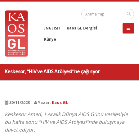
ENGLISH
Kaos GL Dergisi
Künye
Keskesor, “HIV ve AIDS Atölyesi”ne çağırıyor
30/11/2023 |
Yazar:
Kaos GL
Keskesor Amed, 1 Aralık Dünya AIDS Günü vesilesiyle
bu hafta sonu “HIV ve AIDS Atölyesi”nde buluşmaya
davet ediyor.