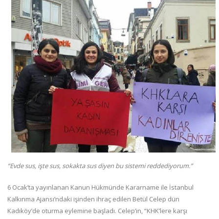
“Evde sus, işte sus, sokakta sus diyen bu sistemi reddediyorum.”
6 Ocak’ta yayınlanan Kanun Hükmünde Kararname ile İstanbul
Kalkınma Ajansı’ndaki işinden ihraç edilen Betül Celep dün
Kadıköy’de oturma eylemine başladı. Celep’in, “KHK’lere karşı