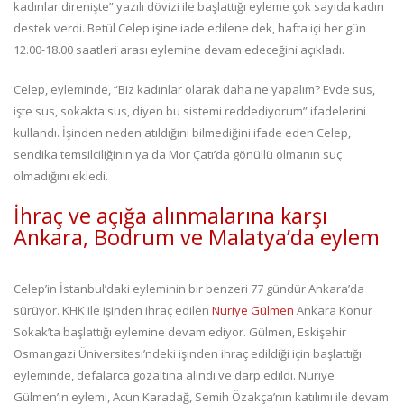
kadınlar direnişte” yazılı dövizi ile başlattığı eyleme çok sayıda kadın
destek verdi. Betül Celep işine iade edilene dek, hafta içi her gün
12.00-18.00 saatleri arası eylemine devam edeceğini açıkladı.
Celep, eyleminde, “Biz kadınlar olarak daha ne yapalım? Evde sus,
işte sus, sokakta sus, diyen bu sistemi reddediyorum” ifadelerini
kullandı. İşinden neden atıldığını bilmediğini ifade eden Celep,
sendika temsilciliğinin ya da Mor Çatı’da gönüllü olmanın suç
olmadığını ekledi.
İhraç ve açığa alınmalarına karşı
Ankara, Bodrum ve Malatya’da eylem
Celep’in İstanbul’daki eyleminin bir benzeri 77 gündür Ankara’da
sürüyor. KHK ile işinden ihraç edilen
Nuriye Gülmen
Ankara Konur
Sokak’ta başlattığı eylemine devam ediyor. Gülmen, Eskişehir
Osmangazi Üniversitesi’ndeki işinden ihraç edildiği için başlattığı
eyleminde, defalarca gözaltına alındı ve darp edildi. Nuriye
Gülmen’in eylemi, Acun Karadağ, Semih Özakça’nın katılımı ile devam