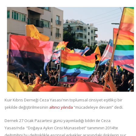
Kuir Kıbrıs Derneği Ceza Yasası'nın toplumsal cinsiyet eşitlikçi bir
şekilde değiştirilmesinin
altıncı yılında
“mücadeleye devam” dedi.
Dernek 27 Ocak Pazartesi günü yayımladığı bildiri ile Ceza
Yasası’nda “Doğaya Aykırı Cinsi Münasebet” tanımının 2014’te
değiştiğini bu değişiklikle eşcinsel erkekler arasındaki ilişkilerin suç