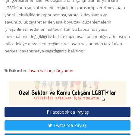
için gerekli önermeler ve boşluk analizi çalışmalarının yanı sıra
LGBTİ+’ların sosyal hizmete erişimlerinin araştırılıp yerel mevzuata
yönelik eksikliklerin raporlanması, stratejik davalama ve
savunuculuk ziyaretleri ile yasal boyuttaki düzenlemelerin
iyileştirilmesi hedeflenmektedir. Tüm bu kapsamda yasal
mevzuatların değişikliği ile birlikte toplumsal farkındalığın artması için
mücadeleye devam edeceğimizi ve insan haklarından taraf olan
herkesi dayanışmaya çağırdığımızı belirtiriz.”
Etiketler:
insan hakları
,
dünyadan
Facebook'da Paylaş
Twitter'da Paylaş