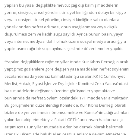
yapılan bu yasal değişiklikte mevcut çağ dışı kalmış maddelerin
yerine; cinsiyet, cinsel yönelim, cinsiyet kimliğinden dolayı bir kişiye
veya o cinsiyet, cinsel yönelim, cinsiyet kimliğine sahip olanlara
yönelik ondan nefret edilmesi, onun aşağılanması veya küçük
düşürülmesi zem ve kadih suçu sayıldı. Ayrıca bunun basın, yayın
veya internet medyası dahil olmak üzere sosyal medya aracılığıyla
yapılmasının ağır bir suç sayılması şeklinde düzenlemeler yapıldı.
“Yapılan değişikliklere rağmen yıllar içinde Kuir Kıbrıs Derneği olarak
yaptığımız gözlemlere göre değişen yasa maddeleri nefret söylemini
cezalandırmada yetersiz kalmaktadır. Şu sıralar, KKTC Cumhuriyet
Meclisi, Hukuk, Siyasi İşler ve Dış İlişkiler Komitesi Ceza Yasası’ndaki
bazı maddelerin değişmesi üzerine görüşmeler yapmakta ve
bunlarında da Nefret Söylemi özelindeki 171. madde yer almaktadır.
Bu görüşmelerin düzenlendiği Komite’de, Kuir Kıbrıs Derneği olarak
bizlere de yer verilmesini önemsemekte ve Komite’nin attığı adımları
yakından takip etmekteyiz. Fakat LGBTİ+’ların insan haklarına eşit
erişimi için uzun yıllar mücadele eden bir dernek olarak belirtmek
isteriz ki ülkemizde hak ihlalleri çeşitli alanlarda devam etmekte ve