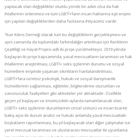
yapılacak olan değişiklikler olumlu yönde bir adım olsa da hak
ihlallerinin önlenmesi ve tüm LGBTİ+’ların insan haklarına eşit erişimi
için yapılan değişikliklerden daha fazlasına ihtiyacımız vardır.
“Kuir Kıbrıs Derneği olarak tüm bu değişikliklerin gerçekleşmesi ve
aynı zamanda da toplumdaki farkındalığın artırılması için Renklerin
Çeşitliliği ve Hayat Projesi adlı iki proje yürütmekteyiz. 2019 yılında
başlayan iki proje kapsamında; yasal mevzuatların taranması ve hak
ihlallerinin araştırılması, LGBTİ+ seks işçilerinin durumu ve sosyal
hizmetlere erişimde yaşanan sıkıntıların haritalandırılması,
LGBTİ+’lara ücretsiz psikolojik, hukuki ve sosyal danışmanlık
hizmetlerinin sağlanması, eğitimler, bilgilendirme oturumları ve
savunuculuk faaliyetleri gibi aktiviteler yer almaktadır. Özellikle
geçen yıl başlayan ve önümüzdeki aylarda tamamlanacak olan,
LGBTİ+ seks işçilerinin durumlarının cinsel sömürü ve insan ticareti
bakış açısı ile durum analizi ve hukuki anlamda yasal mevzuattaki
boşlukların raporlanması, bu yıl başlayacak olan diğer çalışmalar ise
yerel mevzuat taranması ve uluslararası mevzuatlar ile uyumlama