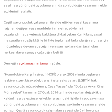
sayılması yönündeki uygulamaların da son bulduğu kazanımını elde
ettiklerini hatırlattı.
Çeşitli savunuculuk çalışmaları ile elde ettikleri yasal kazanıma
rağmen değişen yasa maddelerinin nefret söylemini
cezalandırmada yetersiz kaldığına dikkat çeken Kuir Kıbrıs, yasal
mevzuatların değişikliği ile birlikte toplumsal farkındalığın artması için
mücadeleye devam edeceğini ve insan haklarından taraf olan
herkesi dayanışmaya çağırdığını belirtti.
Derneğin
açıklamasının tamamı
şöyle:
“Homofobiye Karşı İnisiyatif (HOKİ) olarak 2008 yılında başlayan
lezbiyen, gey, biseksüel, trans, insterseks ve artı (LGBTİ+) hak
savunuculuğu mücadelemiz, Ceza Yasası’nda “Doğaya Aykırı Cinsi
Münasebet” tanımının 27 Ocak 2014 tarihinde yapılan değişiklikle
kaldırılması ve eşcinsel erkekler arasındaki ilişkilerin suç sayılması
yönündeki uygulamaların da son bulması şeklinde kazanımlar elde
etmiştir. Çeşitli savunuculuk çalışmaları sayesinde 6 yıl boyunca