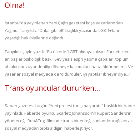
Olma!
İstanbul’da yayınlanan Yeni Çağrı gazetesi köşe yazarlarından
Yağmur Tanyıldız “Onlar gibi ol!” başlıklı yazısında LGBTİ+’ların
yaşadığı hak ihlallerine değindi.
Tanyıldız şöyle yazdı: “Bu ülkede ‘LGBT olmayacaksın! Fark ettikleri
an başlar psikolojik baskı. Seviyesiz espri yapma çabaları, toplum
ahlakını bozuyor denilip dövmeye kalkmaları, hatta öldürmeleri... Ve
yazarlar sosyal medyada da 'öldürdüler, iyi yaptılar ibneye’ diye...”
Trans oyuncular dururken…
Sabah gazetesi bugün “Yeni projesi tartışma yarattı” başlıklı bir haber
yayınladı. Haberde oyuncu Scarlett Johansson’ın Rupert Sanders'ın
yöneteceği 'Rub&Tug' filminde trans bir erkeği canlandıracağı ancak
sosyal medyadan tepki aldığını haberleştiriyor.