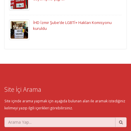
İHD İzmir Şube’de LGBTİ+ Hakları Komisyonu
kuruldu
Site İçi Arama
Site içinde arama yapmak için aşağıda bulunan alan ile aramak istediğiniz
kelimeyi yazıp ilgili içerikleri görebilirsiniz.