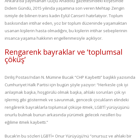
Ankara’da yayınlanan Güçlü Anadolu gazetesindeki köşesinde
Didem Gündü, 2015 yılında yaşamına son veren Mehtap Zengin
ismiyle de bilinen trans kadın Eylül Cansın’ı hatırlatıyor. Toplum
baskısından intihar eden, yoz bir toplum düzeninde yaşamaktan
usanan kişilerin hasta olmadığını, bu kişilerin intihar sebeplerinin
insanca yaşama hakkının engellenmesiyle açıklıyor.
Rengarenk bayraklar ve ‘toplumsal
çöküş’
Diriliş Postası’ndan N. Mümine Bucak “CHP Kaybetti” başlıklı yazısında
Cumhuriyet Halk Partisi için bugün şöyle yazıyor: “Herkesle çok iyi
anlaşmak başka, hoşgörülü olmak başka, ahlaki sorunları çok iyi
işlermiş gibi göstermek ve savunmak, gencecik çocukların elindeki
rengârenk bayraklarla toplumsal çöküşe itmek, LGBTİ yürüyüşünü
onurlu bulmak bunun arkasında yürümek gelecek nesilleri bu
eğilime itmek kaybetti.”
Bucak’ın bu sözleri LGBTİ+ Onur Yürüyüşü’nü “onursuz ve ahlaki bir