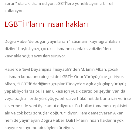
sorun” olarak itham ediyor, LGBTİ’lere yönelik ayrımcı bir dil
kullanıyor.
LGBTİ+’ların insan hakları
Doğru Haber’de bugün yayınlanan “İstismarın kaynağı ahlaksız
diziler” başlıklı yazı, çocuk istismarının ‘ahlaksız diziler’den
kaynaklandığı savını ileri sürüyor.
Haberde 'Sivil Dayanışma İnisiyatifi'nden M. Emin Alkan, çocuk
istismarı konusunu bir şekilde LGBTİ+ Onur Yürüyüşü’ne getiriyor.
Alkan, “’LGBT'li' dediğimiz gruplar Türkiye'de açık açık çıkıp yürüyüş
yapabiliyorlarsa bu İslam ülkesi için yüz kızartıcı bir şeydir. Van'da
veya başka illerde yürüyüş yapılırsa ve hükümet de buna izin verirse
ki vermez de yani öyle umut ediyoruz. Bu halkın tamamen tepkisini
alır ve çok kötü sonuçlar doğurur” diyor. Hem demeç veren Alkan
hem de yayınlayan Doğru Haber, LGBTİ+’ların insan haklarını yok
sayıyor ve ayrımcı bir söylem üretiyor.