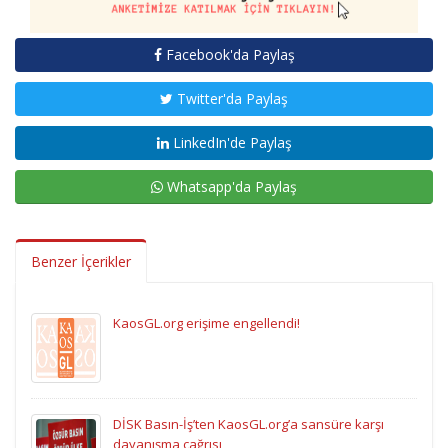
Facebook'da Paylaş
Twitter'da Paylaş
LinkedIn'de Paylaş
Whatsapp'da Paylaş
Benzer İçerikler
KaosGL.org erişime engellendi!
DİSK Basın-İş’ten KaosGL.org’a sansüre karşı
dayanışma çağrısı