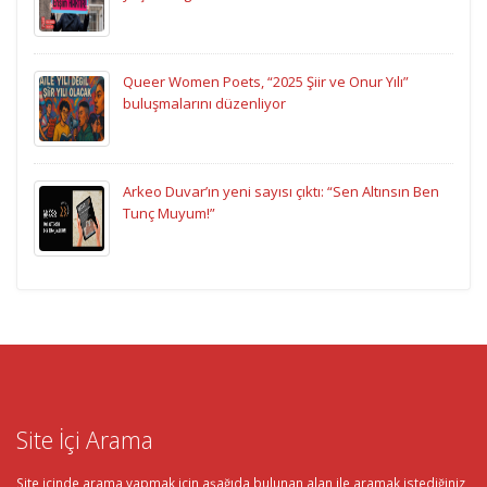
Queer Women Poets, “2025 Şiir ve Onur Yılı”
buluşmalarını düzenliyor
Arkeo Duvar’ın yeni sayısı çıktı: “Sen Altınsın Ben
Tunç Muyum!”
Site İçi Arama
Site içinde arama yapmak için aşağıda bulunan alan ile aramak istediğiniz