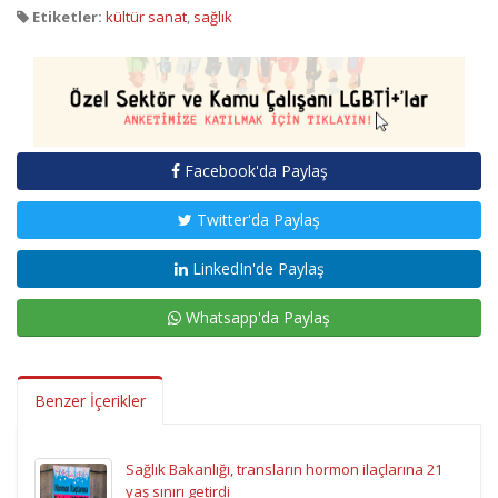
Etiketler:
kültür sanat
,
sağlık
Facebook'da Paylaş
Twitter'da Paylaş
LinkedIn'de Paylaş
Whatsapp'da Paylaş
Benzer İçerikler
Sağlık Bakanlığı, transların hormon ilaçlarına 21
yaş sınırı getirdi