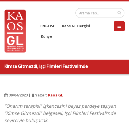
ENGLISH
Kaos GL Dergisi
Künye
Kimse Gitmezdi, İşçi Filmleri Festivali’nde
30/04/2023 |
Yazar:
Kaos GL
“Onarım terapisi” işkencesini beyaz perdeye taşıyan
“Kimse Gitmezdi” belgeseli, İşçi Filmleri Festivali’nde
seyirciyle buluşacak.