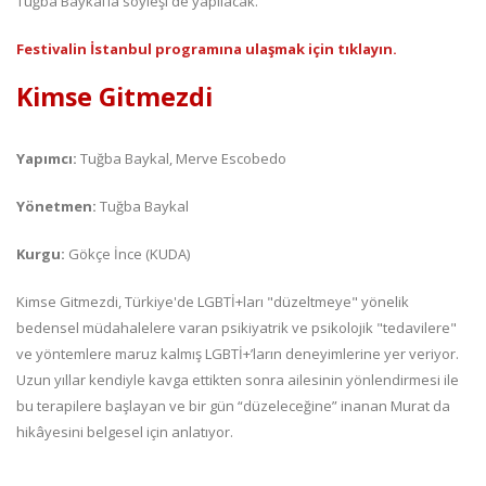
Tuğba Baykal’la söyleşi de yapılacak.
Festivalin İstanbul programına ulaşmak için tıklayın.
Kimse Gitmezdi
Yapımcı:
Tuğba Baykal, Merve Escobedo
Yönetmen:
Tuğba Baykal
Kurgu:
Gökçe İnce (KUDA)
Kimse Gitmezdi, Türkiye'de LGBTİ+ları "düzeltmeye" yönelik
bedensel müdahalelere varan psikiyatrik ve psikolojik "tedavilere"
ve yöntemlere maruz kalmış LGBTİ+’ların deneyimlerine yer veriyor.
Uzun yıllar kendiyle kavga ettikten sonra ailesinin yönlendirmesi ile
bu terapilere başlayan ve bir gün “düzeleceğine” inanan Murat da
hikâyesini belgesel için anlatıyor.