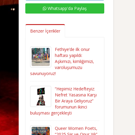
Whatsapp'da Paylaş
Benzer İçerikler
Fethiye’de ilk onur
haftası yapıldı:
Aşkımızı, kimliğimizi,
varoluşumuzu
savunuyoruz!
“Hepimiz Hedefteyiz:
Nefret Yasasına Karşı
Bir Araya Geliyoruz”
forumunun ikinci
buluşması gerçekleşti
Queer Women Poets,
“2025 Şiir ve Onur Yılı”