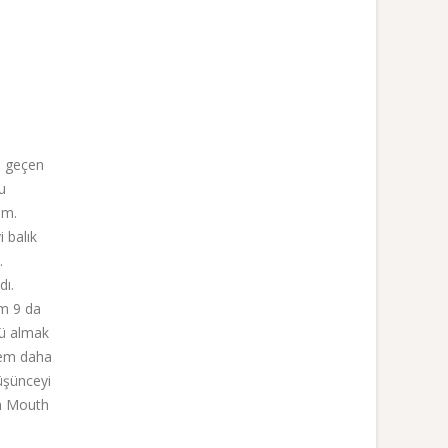
n geçen
u
ım.
 balık
.
dı.
am 9 da
lü almak
lem daha
üşünceyi
an Mouth