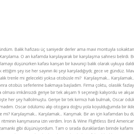
ündüm. Balık hafızası üç saniyedir derler ama mavi montuyla sokakta
Karşılama. O an kafamda karşılayarak bir karşılaşma sahnesi belirdi. B
şılamayı düşünürken kafası karışan bir kavuniçi balık olarak uykuya dald
ttiğim şey ise her sayının iki şeyi karşıladığıydı; gece ve gündüz. Mavi
ık trenle mi gelecekti yoksa otobüsle mi? Karşılaşmak... Karşılamak..
onra otobüs seferlerine bakmaya başladım. Firma çoktu, olasılık fazlay
 olması imkânsızdı geriye bir tek akşam 9 seçeneği kalıyordu ve akş
şte her şey hallolmuştu. Geriye bir tek kırmızı halı bulmak, Oscar ödü
bulamadım. Oscar ödülümü alıp otogara doğru yola koyulduğumda bir iki
mi? Karşılaşmak... Karşılamak... Karışmak. Bir an için kafamdan bu d
min ritminin karışmasına izin verdim. İron & Wine Flightless Bird Americ
 zamanki gibi düşünüyordum. Tam o sırada duraklardan birinde kafamı