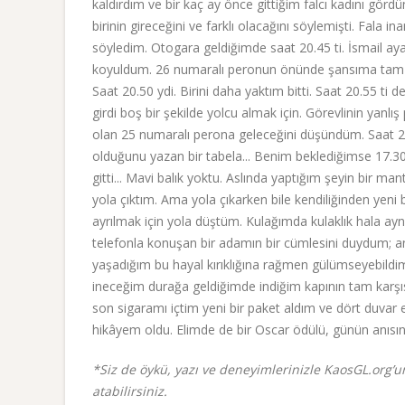
kaldırdım ve bir kaç ay önce gittiğim falcı kadını gördü
birinin gireceğini ve farklı olacağını söylemişti. Fal
söyledim. Otogara geldiğimde saat 20.45 ti. İsmail a
koyuldum. 26 numaralı peronun önünde şansıma tam da b
Saat 20.50 ydi. Birini daha yaktım bitti. Saat 20.55 ti
girdi boş bir şekilde yolcu almak için. Görevlinin yan
olan 25 numaralı perona geleceğini düşündüm. Saat 21.0
olduğunu yazan bir tabela... Benim beklediğimse 17.30 a
gitti... Mavi balık yoktu. Aslında yaptığım şeyin bir ma
yola çıktım. Ama yola çıkarken bile kendiliğinden yeni
ayrılmak için yola düştüm. Kulağımda kulaklık hala ay
telefonla konuşan bir adamın bir cümlesini duydum; a
yaşadığım bu hayal kırıklığına rağmen gülümseyebil
ineceğim durağa geldiğimde indiğim kapının tam karşı
son sigaramı içtim yeni bir paket aldım ve dört duvar 
hikâyem oldu. Elimde de bir Oscar ödülü, günün anısın
*Siz de öykü, yazı ve deneyimlerinizle KaosGL.org’u
atabilirsiniz.