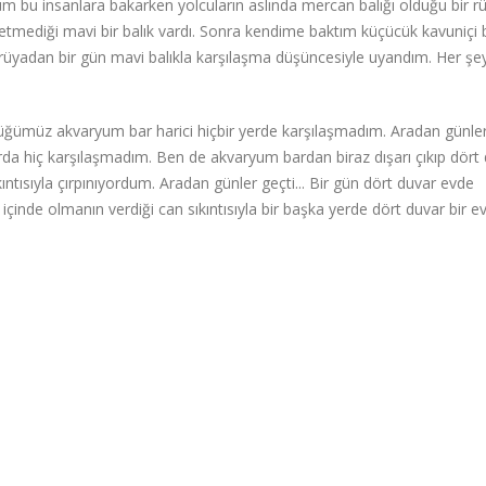
üm bu insanlara bakarken yolcuların aslında mercan balığı olduğu bir r
tmediği mavi bir balık vardı. Sonra kendime baktım küçücük kavuniçi b
üyadan bir gün mavi balıkla karşılaşma düşüncesiyle uyandım. Her şey 
düğümüz akvaryum bar harici hiçbir yerde karşılaşmadım. Aradan günler 
a hiç karşılaşmadım. Ben de akvaryum bardan biraz dışarı çıkıp dört
ıntısıyla çırpınıyordum. Aradan günler geçti... Bir gün dört duvar evde
içinde olmanın verdiği can sıkıntısıyla bir başka yerde dört duvar bir e