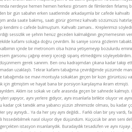
rında nerdeyse hemen hemen herkesi görsem de filmlerden fırlamış b
en bir gün sabahın erken saatlerinde arkadaşımla bir cafede kahvaltı
ğım anda saate bakmış, saati görür görmez kahvaltı sözümüzü hatırla
ip kendimi o cafede bulmuştum. Kahvaltı zamanı... Kreplerimizi söyledi
iği sessizlik ve şehrin henüz geceden kalmalığının geçmemesinin ver
ekilde kafamı sokağa doğru çevirdim. İki saniye sonra gözlerim tabakt
 kalbimin içinde bir metronom olsa hızına yetişemeyip bozulurdu emin
sem garsonu çağırıp enerji içeceği sipariş etmediğimi söyleyebilirdim.
 düşünmem gerek sanırım. Ben onu kadrajımdan çıkana kadar takip et
bakmadan uzaklaştı. Tekrar kafamı tabağıma çevirdiğimde yüzümde mana
e tabağımda ise mavi montuyla sokaktan geçen bir kızın görüntüsü va
k için gitmiştim ve hayat bana bir porsiyon karşılaşma ikram etmişti.
ıldım. Aklım ise sokak ve cafe arasında geçen bir sahnede kalmıştı. 
eri yapıyor, aynı yerlere gidiyor, aynı insanlarla birlikte oluyor ve aynı
u kadar çok tanıdık ama yabancı yüzün zihnimizde olması, bu kadar ç
 şey aynıydı... Ya da her şey aynı değildi... Farklı olan bir şey vardı, fa
klı hissedebilmek nasıl oluyor diye düşündüm. Küçücük bir anın seni deli
ım gerçekten istasyon insanlarıydık. Buradaydık tesadüfen ve aynı rüyayı