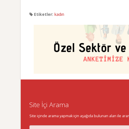
Etiketler:
kadın
Site İçi Arama
Site içinde arama yapmak için aşağıda bulunan alan ile aramak 