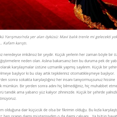
ü Yarışması’nda yer alan öyküsü: Mavi balık trenle mi gelecekti yo
. Kafam karıştı.
ız neredeyse imkânsız bir şeydir. Küçük yerlerin her zaman böyle bir öz
değiştirmelere neden olan. Aslına bakarsanız ben bu duruma pek de yab
i olarak karşılaşmalar üstüne uzmanlık yapmış sayılırım. Küçük bir şehi
lmeye başlıyor ki bu olay artık tepkileriniz otomatikleşmeye başlıyor.
 yerden sonra sokakta karşılaştığınız her insanı tanıyormuşsunuz hissine
ek mümkün. Bir yerden sonra adını hiç bilmediğiniz, hiç muhabbet etme
ürü tanıdık ama yabancı yüz kalıyor zihninizde. Küçük bir şehirde yalnızl
 dönüyoruz.
kim olduğuna dair küçücük de olsa bir fikrimin olduğu. Bu kızla karşılaşt
; ben oranın daimi müşterisiydim o da daimi çalışanı... Ya bütün hayat