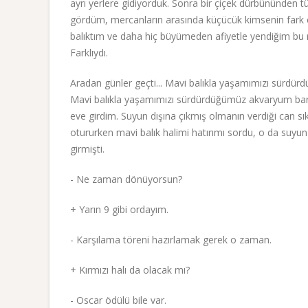
ayrı yerlere gidiyorduk. Sonra bir çiçek dürbününden t
gördüm, mercanların arasında küçücük kimsenin fark e
balıktım ve daha hiç büyümeden afiyetle yendiğim bu r
Farklıydı.
Aradan günler geçti... Mavi balıkla yaşamımızı sürdür
Mavi balıkla yaşamımızı sürdürdüğümüz akvaryum bard
eve girdim. Suyun dışına çıkmış olmanın verdiği can sık
otururken mavi balık halimi hatırımı sordu, o da suyun 
girmişti.
- Ne zaman dönüyorsun?
+ Yarın 9 gibi ordayım.
- Karşılama töreni hazırlamak gerek o zaman.
+ Kırmızı halı da olacak mı?
- Oscar ödülü bile var.