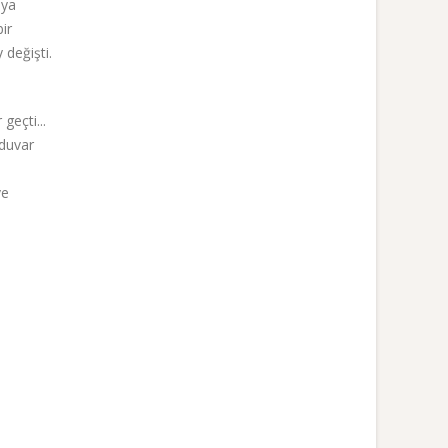
üya
ir
değişti.
geçti...
 duvar
ve