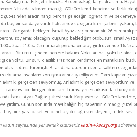
m. Karşılaşma... Eskişehir küçük... Birden baktığı fal geldi aklıma. Haya
a inanmam falsız da kalmam mantığı. Güldüm kendi kendime ve farklı old
yaz şubesinden aracın hangi perona geleceğini öğrendim ve beklemeye
oş bir sandalye vardı. Paketimde üç sigara kalmıştı birini yaktım, bi
 derken... Otogarda bekleyen İsmail Ayaz araçlarından biri 26 numaralı p
lış peronu söylemiş olacağını düşünüp beklediğim otobüsün İsmail Ayaz'a
0... Saat 21.05... 25 numaralı perona bir araç girdi üzerinde 16.45 ar
racı... Bir umut içinden inenlere baktım. Yolcular indi, yolcular bindi,
ntığı da yoktu. Bir sürü olasılık arasından kendimce en mantıklısını bul
 bir olasılık daha türemişti. Biraz daha oturdum sonra kalktım otogarda
nı şarkı ama insanların konuşmalarını duyabiliyorum. Tam kapıdan çıka
nladım ki gerçekten seviyormuş. Anladım ki gerçekten seviyordum ve
dim. Tramvaya bindim geri döndüm. Tramvayın en arkasında oturuyord
sında İsmail Ayaz Bağlar şubesi vardı. Karşılaşmak... Güldüm kendime,
eve girdim. Günün sonunda mavi balığın hiç haberinin olmadığı güzel bi
a boş bir sigara paketi ve beni bu yolculuğa sürükleyen içimdeki ses.
n kadın sayfasında yer almak isterseniz
kadin@kaosgl.org
adresine