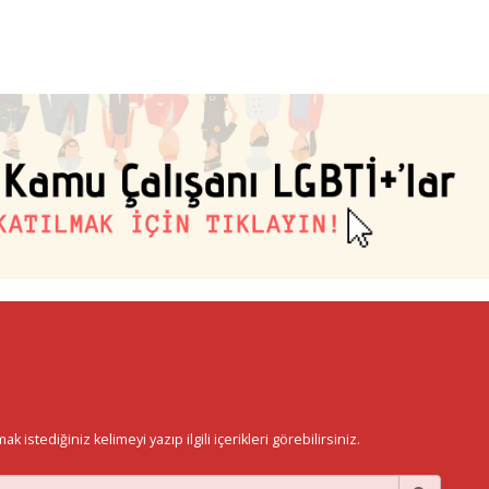
istediğiniz kelimeyi yazıp ilgili içerikleri görebilirsiniz.