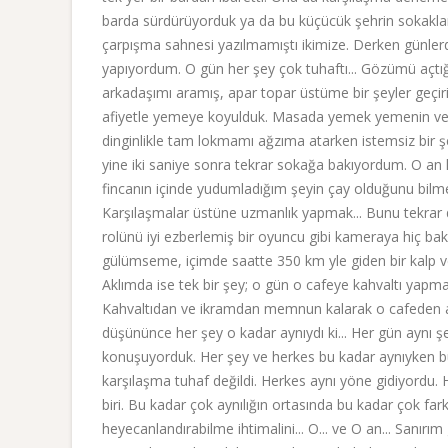
barda sürdürüyorduk ya da bu küçücük şehrin sokakla
çarpışma sahnesi yazılmamıştı ikimize. Derken günlerd
yapıyordum. O gün her şey çok tuhaftı... Gözümü açtı
arkadaşımı aramış, apar topar üstüme bir şeyler geçir
afiyetle yemeye koyulduk. Masada yemek yemenin verd
dinginlikle tam lokmamı ağzıma atarken istemsiz bir ş
yine iki saniye sonra tekrar sokağa bakıyordum. O an
fincanın içinde yudumladığım şeyin çay olduğunu bilme
Karşılaşmalar üstüne uzmanlık yapmak... Bunu tekrar
rolünü iyi ezberlemiş bir oyuncu gibi kameraya hiç 
gülümseme, içimde saatte 350 km yle giden bir kalp v
Aklımda ise tek bir şey; o gün o cafeye kahvaltı yapma
Kahvaltıdan ve ikramdan memnun kalarak o cafeden ayr
düşününce her şey o kadar aynıydı ki... Her gün aynı şeyl
konuşuyorduk. Her şey ve herkes bu kadar aynıyken b
karşılaşma tuhaf değildi. Herkes aynı yöne gidiyordu. Her
biri. Bu kadar çok aynılığın ortasında bu kadar çok far
heyecanlandırabilme ihtimalini... O... ve O an... Sanır