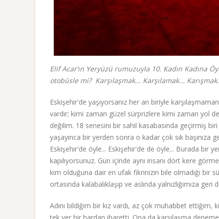
Elif Acar’ın Yeryüzü rumuzuyla 10. Kadın Kadına Öyk
otobüsle mi? Karşılaşmak... Karşılamak... Karışmak..
Eskişehir'de yaşıyorsanız her an biriyle karşılaşmaman
vardır; kimi zaman güzel sürprizlere kimi zaman yol 
değilim. 18 senesini bir sahil kasabasında geçirmiş bir
yaşayınca bir yerden sonra o kadar çok sık başınıza ge
Eskişehir'de öyle... Eskişehir'de de öyle... Burada bir
kapılıyorsunuz. Gün içinde aynı insanı dört kere görm
kim olduğuna dair en ufak fikrinizin bile olmadığı bir s
ortasında kalabalıklaşıp ve aslında yalnızlığımıza geri
Adını bildiğim bir kız vardı, az çok muhabbet ettiğim, 
tek yer bir bardan ibaretti. Ona da karşılaşma denemez