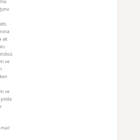
tıma
uğunu
tti.
erona
 ait
acı
 otobüs
dum ve
n
rken
um ve
 yolda
r
 mail