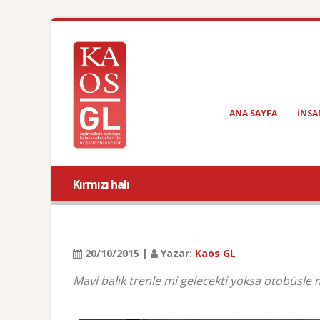
ANA SAYFA
INSA
Kırmızı halı
20/10/2015 |
Yazar:
Kaos GL
Mavi balık trenle mi gelecekti yoksa otobüsle m