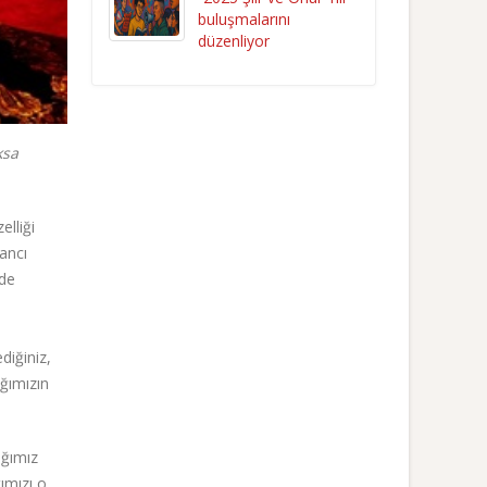
buluşmalarını
düzenliyor
ksa
elliği
ancı
rde
diğiniz,
ığımızın
ığımız
ımızı o