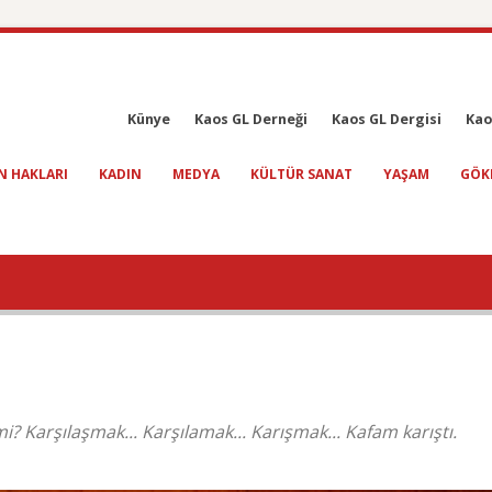
Künye
Kaos GL Derneği
Kaos GL Dergisi
Kao
N HAKLARI
KADIN
MEDYA
KÜLTÜR SANAT
YAŞAM
GÖK
i? Karşılaşmak... Karşılamak... Karışmak... Kafam karıştı.