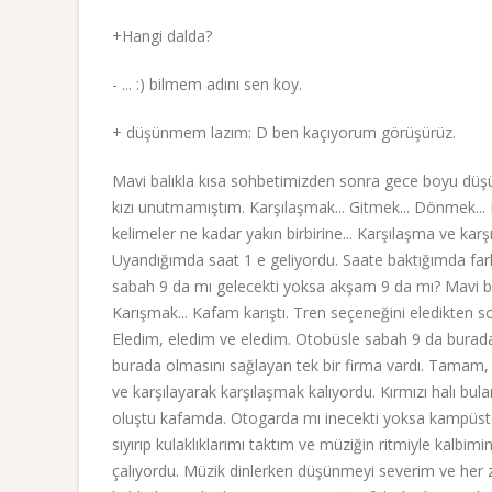
+Hangi dalda?
- ... :) bilmem adını sen koy.
+ düşünmem lazım: D ben kaçıyorum görüşürüz.
Mavi balıkla kısa sohbetimizden sonra gece boyu düş
kızı unutmamıştım. Karşılaşmak... Gitmek... Dönmek... 
kelimeler ne kadar yakın birbirine... Karşılaşma ve kar
Uyandığımda saat 1 e geliyordu. Saate baktığımda fark e
sabah 9 da mı gelecekti yoksa akşam 9 da mı? Mavi bal
Karışmak... Kafam karıştı. Tren seçeneğini eledikten s
Eledim, eledim ve eledim. Otobüsle sabah 9 da burada
burada olmasını sağlayan tek bir firma vardı. Tamam, i
ve karşılayarak karşılaşmak kalıyordu. Kırmızı halı 
oluştu kafamda. Otogarda mı inecekti yoksa kampüste 
sıyırıp kulaklıklarımı taktım ve müziğin ritmiyle kalbi
çalıyordu. Müzik dinlerken düşünmeyi severim ve her