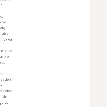
ir
yıp
k ve
diği
aydı ve
im ya da
tim o da
sız bir
rdı.
Biraz
 şeyleri
ok
rklı olan
 gibi
 görüp