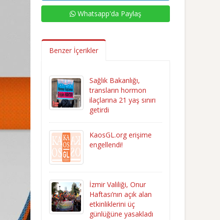
Whatsapp'da Paylaş
Benzer İçerikler
Sağlık Bakanlığı,
transların hormon
ilaçlarına 21 yaş sınırı
getirdi
KaosGL.org erişime
engellendi!
İzmir Valiliği, Onur
Haftası’nın açık alan
etkinliklerini üç
günlüğüne yasakladı