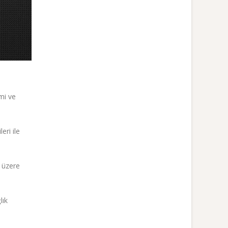
imi ve
eri ile
k üzere
lık