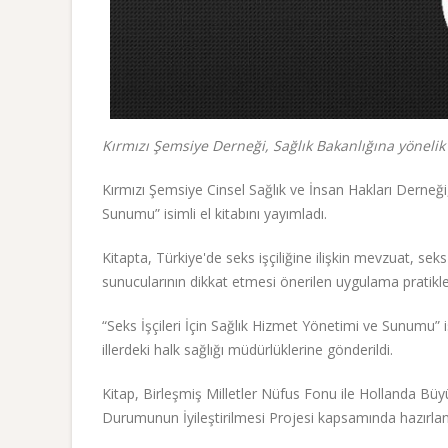
Kırmızı Şemsiye Derneği, Sağlık Bakanlığına yönelik s
Kırmızı Şemsiye Cinsel Sağlık ve İnsan Hakları Derneği, 
Sunumu” isimli el kitabını yayımladı.
Kitapta, Türkiye'de seks işçiliğine ilişkin mevzuat, seks
sunucularının dikkat etmesi önerilen uygulama pratikleri
“Seks İşçileri İçin Sağlık Hizmet Yönetimi ve Sunumu” i
illerdeki halk sağlığı müdürlüklerine gönderildi.
Kitap, Birleşmiş Milletler Nüfus Fonu ile Hollanda Büyük
Durumunun İyileştirilmesi Projesi kapsamında hazırlan