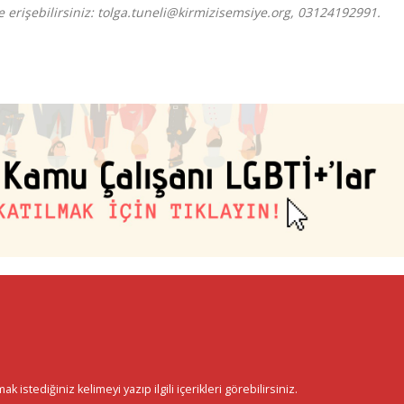
ye erişebilirsiniz: tolga.tuneli@kirmizisemsiye.org, 03124192991.
istediğiniz kelimeyi yazıp ilgili içerikleri görebilirsiniz.