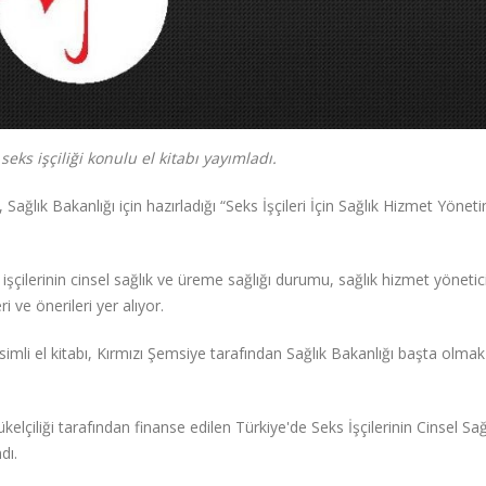
eks işçiliği konulu el kitabı yayımladı.
Sağlık Bakanlığı için hazırladığı “Seks İşçileri İçin Sağlık Hizmet Yönet
 işçilerinin cinsel sağlık ve üreme sağlığı durumu, sağlık hizmet yöneticil
 ve önerileri yer alıyor.
simli el kitabı, Kırmızı Şemsiye tarafından Sağlık Bakanlığı başta olma
elçiliği tarafından finanse edilen Türkiye'de Seks İşçilerinin Cinsel Sağ
dı.