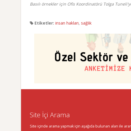
Basılı örnekler için Ofis Koordinatörü Tolga Tuneli'
Etiketler:
insan hakları
,
sağlık
Site İçi Arama
Site içinde arama yapmak için aşağıda bulunan alan ile aramak 