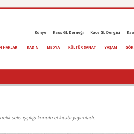
Künye
Kaos GL Derneği
Kaos GL Dergisi
Kao
N HAKLARI
KADIN
MEDYA
KÜLTÜR SANAT
YAŞAM
GÖK
lik seks işçiliği konulu el kitabı yayımladı.