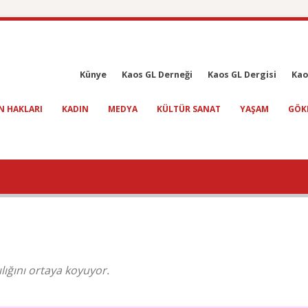
Künye
Kaos GL Derneği
Kaos GL Dergisi
Kao
N HAKLARI
KADIN
MEDYA
KÜLTÜR SANAT
YAŞAM
GÖK
lığını ortaya koyuyor.