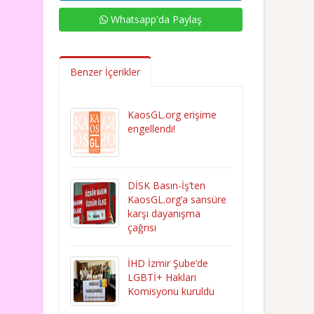
Whatsapp'da Paylaş
Benzer İçerikler
KaosGL.org erişime
engellendi!
DİSK Basın-İş’ten
KaosGL.org’a sansüre
karşı dayanışma
çağrısı
İHD İzmir Şube’de
LGBTİ+ Hakları
Komisyonu kuruldu