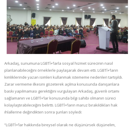
Arkadaş, sunumuna LGBTİ+’larla sosyal hizmet sürecinin nasıl
planlanabileceğini örneklerle paylaşarak devam etti. LGBTİ+’ların
kimliklerinde yazan isimleri kullanmak istememe nedenleri tartışıldı.
Zarar vermeme ilkesini gözeterek açılma konusunda danışanlara
baskı yapılmaması gerektiğini vurgulayan Arkadaş, güvenli ortamı
sağlamanın ve LGBTİ+’lar konusunda bilgi sahibi olmanın süreci
kolaylaştırabileceğini belirtti. LGBTİ+’ların maruz bırakıldıkları hak
ihlallerine değindikten sonra şunları söyledi:
“LGBTİ+’lar hakkında bireysel olarak ne düşünürsek düşünelim,