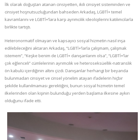
İlk olarak doğuştan atanan cinsiyetten, ikili cinsiyet sisteminden ve
cinsiyet hoşnutsuzluğundan bahseden Arkadaş, LGBTİ+ temel
kavramlarını ve LGBTİ+’lara karşı ayrımcılık ideolojilerini katılımcılarla
birlikte tartıştı.
Heteronormatif olmayan ve kapsayıcı sosyal hizmetin nasıl inşa
edilebileceğini aktaran Arkadaş, “LGBTİ+’larla çalışmam, çalışmak
istemem”, “Keşke benim de LGBTİ+ danışanlarım olsa”, “LGBTİ+’lar
çok eğlenceli” cümlelerinin ayrımcılık ve heteroseksüellik-natranslık
ön kabulü içerdiğinin altını çizdi. Danışanlar herhangi bir beyanda
bulunmadan cinsiyet ve cinsel yönelim atayan ifadelerin hiçbir
şekilde kullanılmaması gerektiğini, bunun sosyal hizmetin temel
ilkelerinden olan kişinin bulunduğu yerden başlama ilkesine aykırı
olduğunu ifade etti.