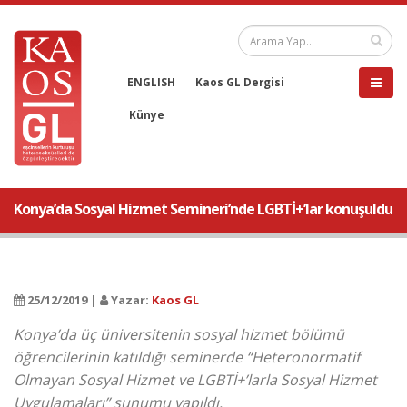
ENGLISH
Kaos GL Dergisi
Künye
Konya’da Sosyal Hizmet Semineri’nde LGBTİ+’lar konuşuldu
25/12/2019 |
Yazar:
Kaos GL
Konya’da üç üniversitenin sosyal hizmet bölümü
öğrencilerinin katıldığı seminerde “Heteronormatif
Olmayan Sosyal Hizmet ve LGBTİ+’larla Sosyal Hizmet
Uygulamaları” sunumu yapıldı.