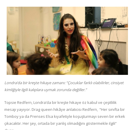
Londra’da bir kreşte hikaye zamanı: “Çocuklar farklı olabilirler, cinsiyet
kimliğiyle ilgili kalıplara uymak zorunda değiller.”
Topsie Redfern, Londra’da bir kreşte hikaye öz kabul ve çeşitlilik
mesajı yayıyor. Drag queen hikâye anlatıcısı Redfern, “Her sınıfta bir
Tomboy ya da Prenses Elsa kıyafetiyle koşuşturmayı seven bir erkek
çıkacaktır. Her şey, ortada bir yanlış olmadığını göstermekle ilgili”