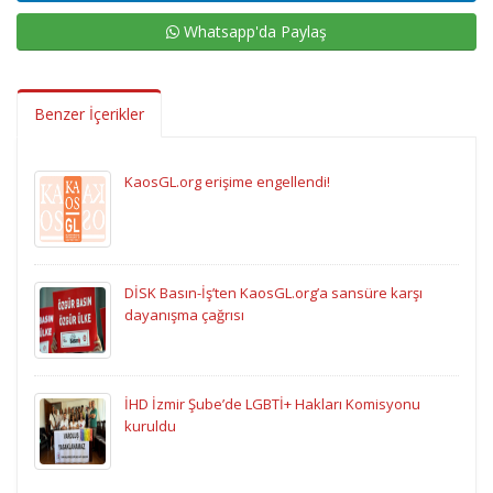
Whatsapp'da Paylaş
Benzer İçerikler
KaosGL.org erişime engellendi!
DİSK Basın-İş’ten KaosGL.org’a sansüre karşı
dayanışma çağrısı
İHD İzmir Şube’de LGBTİ+ Hakları Komisyonu
kuruldu