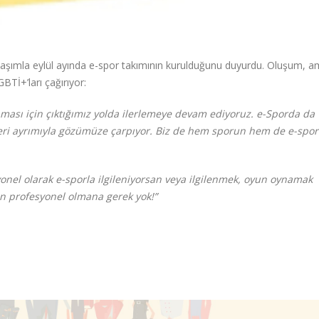
laşımla eylül ayında e-spor takımının kurulduğunu duyurdu. Oluşum, a
BTİ+’ları çağırıyor:
aması için çıktığımız yolda ilerlemeye devam ediyoruz. e-Sporda da
gleri ayrımıyla gözümüze çarpıyor. Biz de hem sporun hem de e-spo
nel olarak e-sporla ilgileniyorsan veya ilgilenmek, oyun oynamak
in profesyonel olmana gerek yok!”