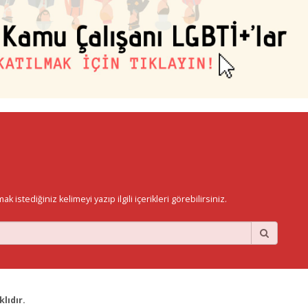
istediğiniz kelimeyi yazıp ilgili içerikleri görebilirsiniz.
lıdır.