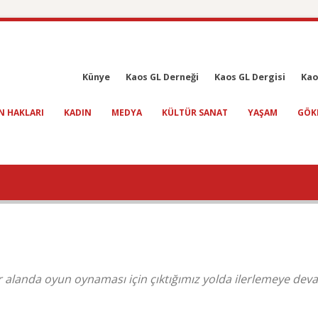
Künye
Kaos GL Derneği
Kaos GL Dergisi
Kao
N HAKLARI
KADIN
MEDYA
KÜLTÜR SANAT
YAŞAM
GÖK
ir alanda oyun oynaması için çıktığımız yolda ilerlemeye dev