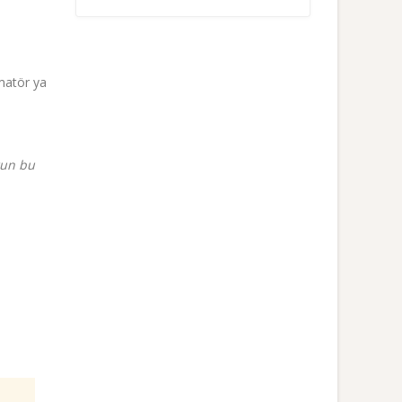
matör ya
run bu