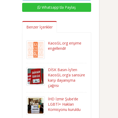
Whatsapp'da Paylaş
Benzer İçerikler
KaosGL.org erişime
engellendi!
DİSK Basın-İş’ten
KaosGL.org’a sansüre
karşı dayanışma
çağrısı
İHD İzmir Şube’de
LGBTİ+ Hakları
Komisyonu kuruldu