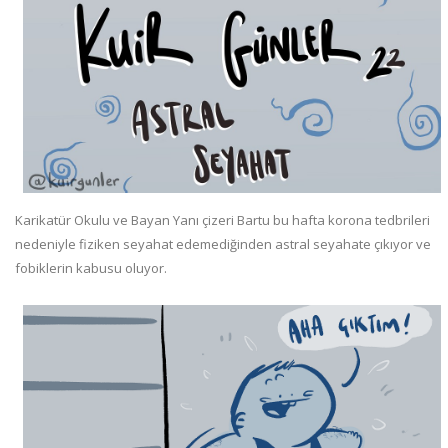
Karikatür Okulu ve Bayan Yanı çizeri Bartu bu hafta korona tedbrileri
nedeniyle fiziken seyahat edemediğinden astral seyahate çıkıyor ve
fobiklerin kabusu oluyor.