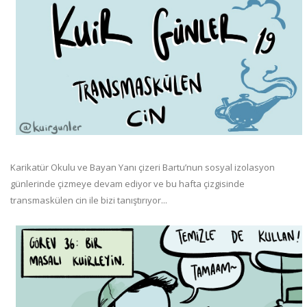
Karikatür Okulu ve Bayan Yanı çizeri Bartu’nun sosyal izolasyon
günlerinde çizmeye devam ediyor ve bu hafta çizgisinde
transmaskülen cin ile bizi tanıştırıyor...