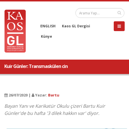
ENGLISH
Kaos GL Dergisi
Künye
Kuir Günler: Transmaskülen cin
26/07/2020 |
Yazar:
Bartu
Bayan Yanı ve Karikatür Okulu çizeri Bartu Kuir
Günler'de bu hafta '3 dilek hakkın var' diyor.