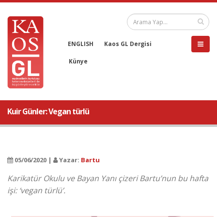
ENGLISH
Kaos GL Dergisi
Künye
Kuir Günler: Vegan türlü
05/06/2020 |
Yazar:
Bartu
Karikatür Okulu ve Bayan Yanı çizeri Bartu’nun bu hafta
işi: ‘vegan türlü’.