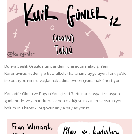
Dünya Sağlık Örgütü’nün pandemi olarak tanımladığı Yeni
Koronavirüs nedeniyle bazı ülkeler karantina uyguluyor, Türkiye’de
ise bulaş oranını yavaşlatmak adına evden çıkmamak öneriliyor.
Karikatür Okulu ve Bayan Yanı çizeri Bartu’nun sosyal izolasyon
günlerinde ‘vegan türlü’ hakkında çizdiği Kuir Günler serisinin yeni
bölümünü kaosGL.org okurlarıyla paylaşıyoruz.