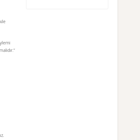
ile
öylemi
alıdır.”
uz.