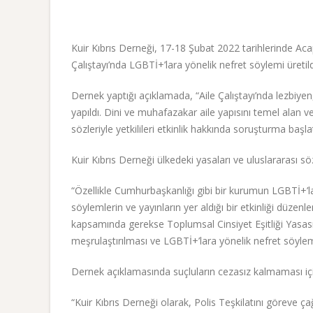
Kuir Kıbrıs Derneği, 17-18 Şubat 2022 tarihlerinde Ac
Çalıştayı’nda LGBTİ+’lara yönelik nefret söylemi üretild
Dernek yaptığı açıklamada, “Aile Çalıştayı’nda lezbiyen
yapıldı. Dini ve muhafazakar aile yapısını temel alan v
sözleriyle yetkilileri etkinlik hakkında soruşturma başl
Kuir Kıbrıs Derneği ülkedeki yasaları ve uluslararası s
“Özellikle Cumhurbaşkanlığı gibi bir kurumun LGBTİ+’l
söylemlerin ve yayınların yer aldığı bir etkinliği düz
kapsamında gerekse Toplumsal Cinsiyet Eşitliği Yasas
meşrulaştırılması ve LGBTİ+’lara yönelik nefret söyle
Dernek açıklamasında suçluların cezasız kalmaması için 
“Kuir Kıbrıs Derneği olarak, Polis Teşkilatını göreve çağ