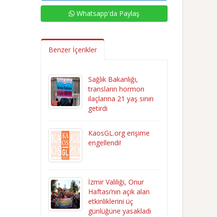
Whatsapp'da Paylaş
Benzer İçerikler
Sağlık Bakanlığı,
transların hormon
ilaçlarına 21 yaş sınırı
getirdi
KaosGL.org erişime
engellendi!
İzmir Valiliği, Onur
Haftası’nın açık alan
etkinliklerini üç
günlüğüne yasakladı