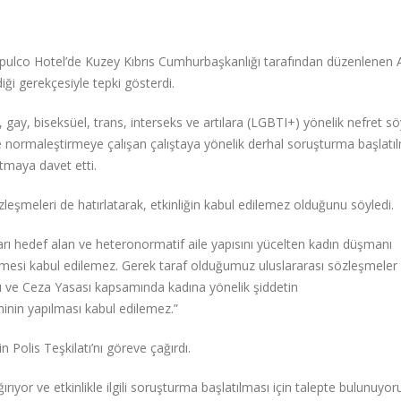
apulco Hotel’de Kuzey Kıbrıs Cumhurbaşkanlığı tarafından düzenlenen A
iği gerekçesiyle tepki gösterdi.
, gay, biseksüel, trans, interseks ve artılara (LGBTI+) yönelik nefret s
e normaleştirmeye çalışan çalıştaya yönelik derhal soruşturma başlatılm
atmaya davet etti.
özleşmeleri de hatırlatarak, etkinliğin kabul edilemez olduğunu söyledi.
arı hedef alan ve heteronormatif aile yapısını yücelten kadın düşmanı
enlemesi kabul edilemez. Gerek taraf olduğumuz uluslararası sözleşmeler
ı ve Ceza Yasası kapsamında kadına yönelik şiddetin
minin yapılması kabul edilemez.”
Polis Teşkilatı’nı göreve çağırdı.
ırıyor ve etkinlikle ilgili soruşturma başlatılması için talepte bulunuyor