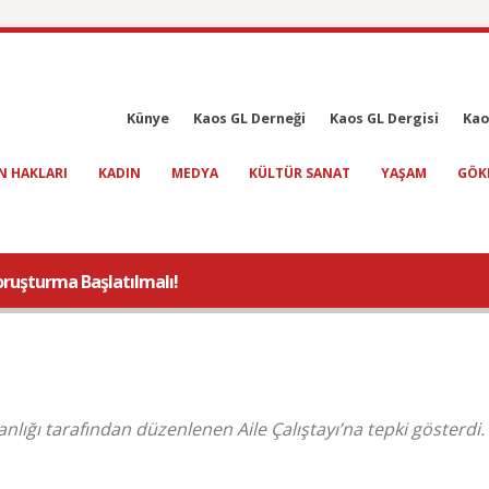
Künye
Kaos GL Derneği
Kaos GL Dergisi
Kao
N HAKLARI
KADIN
MEDYA
KÜLTÜR SANAT
YAŞAM
GÖK
 Soruşturma Başlatılmalı!
lığı tarafından düzenlenen Aile Çalıştayı’na tepki gösterdi.