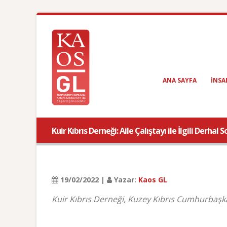
ANA SAYFA
INSA
Kuir Kıbrıs Derneği: Aile Çalıştayı ile İlgili Derhal
19/02/2022 |
Yazar:
Kaos GL
Kuir Kıbrıs Derneği, Kuzey Kıbrıs Cumhurbaşkan