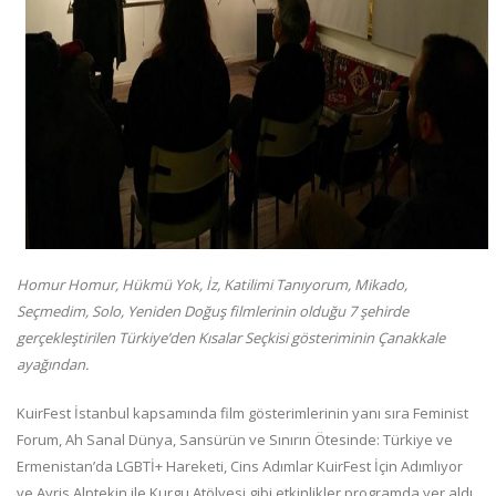
Homur Homur, Hükmü Yok, İz, Katilimi Tanıyorum, Mikado,
Seçmedim, Solo, Yeniden Doğuş filmlerinin olduğu 7 şehirde
gerçekleştirilen Türkiye’den Kısalar Seçkisi gösteriminin Çanakkale
ayağından.
KuirFest İstanbul kapsamında film gösterimlerinin yanı sıra Feminist
Forum, Ah Sanal Dünya, Sansürün ve Sınırın Ötesinde: Türkiye ve
Ermenistan’da LGBTİ+ Hareketi, Cins Adımlar KuirFest İçin Adımlıyor
ve Ayris Alptekin ile Kurgu Atölyesi gibi etkinlikler programda yer aldı.