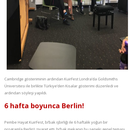
Cambridge gösteriminin ardından KuirFest Londra’da Goldsmiths
Üniversitesi ile birlikte Türkiye’den Kısalar gösterimi düzenledi ve
ardından söyleşi yapıldı.
6 hafta boyunca Berlin!
Pembe Hayat KuirFest, bi’bak işbirliği ile 6 haftalık yoğun bir
programla Berlin’i ziyaret etti. bi’bak mekanın bu seneki genel teması