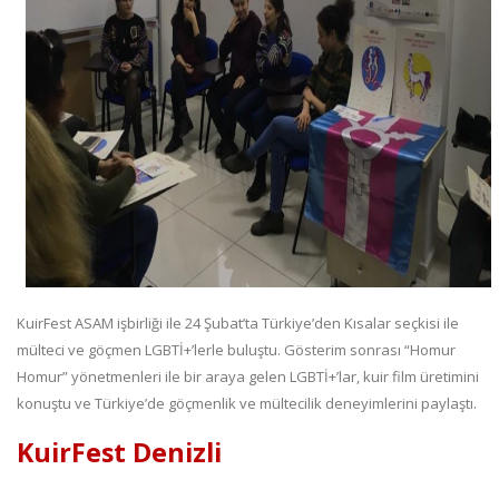
KuirFest ASAM işbirliği ile 24 Şubat’ta Türkiye’den Kısalar seçkisi ile
mülteci ve göçmen LGBTİ+’lerle buluştu. Gösterim sonrası “Homur
Homur” yönetmenleri ile bir araya gelen LGBTİ+’lar, kuir film üretimini
konuştu ve Türkiye’de göçmenlik ve mültecilik deneyimlerini paylaştı.
KuirFest Denizli