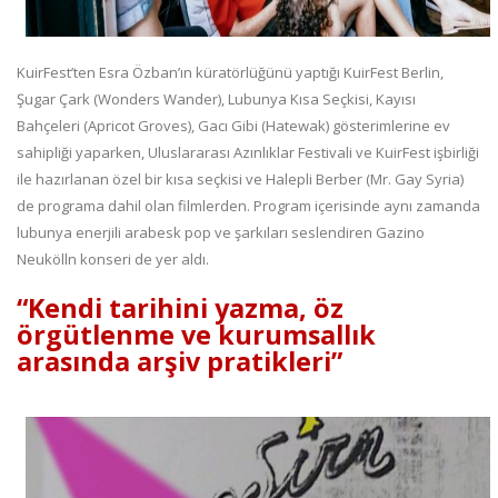
KuirFest’ten Esra Özban’ın küratörlüğünü yaptığı KuirFest Berlin,
Şugar Çark (Wonders Wander), Lubunya Kısa Seçkisi, Kayısı
Bahçeleri (Apricot Groves), Gacı Gibi (Hatewak) gösterimlerine ev
sahipliği yaparken, Uluslararası Azınlıklar Festivali ve KuirFest işbirliği
ile hazırlanan özel bir kısa seçkisi ve Halepli Berber (Mr. Gay Syria)
de programa dahil olan filmlerden. Program içerisinde aynı zamanda
lubunya enerjili arabesk pop ve şarkıları seslendiren Gazino
Neukölln konseri de yer aldı.
“Kendi tarihini yazma, öz
örgütlenme ve kurumsallık
arasında arşiv pratikleri”