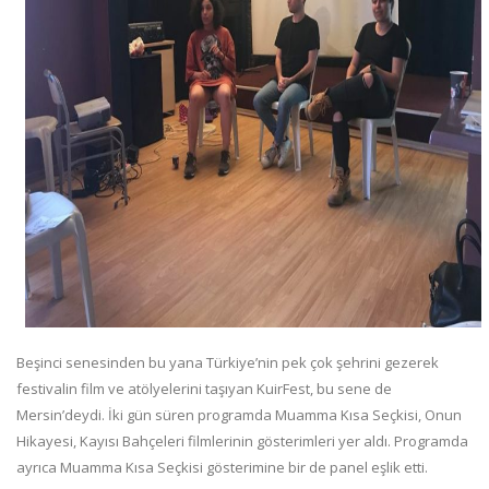
Beşinci senesinden bu yana Türkiye’nin pek çok şehrini gezerek
festivalin film ve atölyelerini taşıyan KuirFest, bu sene de
Mersin’deydi. İki gün süren programda Muamma Kısa Seçkisi, Onun
Hikayesi, Kayısı Bahçeleri filmlerinin gösterimleri yer aldı. Programda
ayrıca Muamma Kısa Seçkisi gösterimine bir de panel eşlik etti.