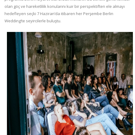
olan göç ve hareketlilik konularını kuir bir perspektiften ele almayı
hedefleyen seçki 7 Haziran’da itibaren her Perşembe Berlin
Wedding’te seyircilerle buluştu.