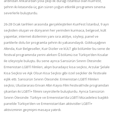
ardından Ankara’dan yola çıkıp ilk durağı İstanbul olan KuirFest,
şehrin iki kıtasında üç gün süren yoğun etkinlik programını sinema
severlerle buluşturdu.
26-28 Ocak tarihleri arasında gerçekleştirilen KuirFest İstanbul, 9 ayrı
seçkiden oluşan ve dünyanın her yerinden kurmaca, belgesel, kült
yapımlar, internet dizilerinin yanı sıra atölye, söyleşi, panel ve
partilerle dolu bir programla şehrin iki yakasındaydı. Gökkuşağının
Altında, Kuir Belgeseller, Kuir Diziler ve kÜLT gibi bölümler bu sene de
festival programında yerini alırken Ğ bölümü ise Türkiye’den Kısalar
ile izleyiciyle buluştu. Bu sene ayrıca Sansürün Sınırın Ötesinde:
Ermenistan LGBTİ Filmleri, alışın buradayız kısa seçkisi, Arzular Şelale
Kısa Seçkisi ve Aşk Olsun Kısa Seçkisi gibi özel seçkiler de festivale
eşlik etti. Sansürün Sınırın Ötesinde: Ermenistan LGBTİ Filmleri
seçkisi, Uluslararası Erivan Altın Kayısı Film Festivali’nde programdan
çıkarılan iki LGBTİ+ filmini seyircilerle buluşturdu. Ayrıca Sansürün
Sınırın Ötesinde: Türkiye ve Ermenistan’da LGBTİ Mücadelesi başlıklı
panelde Türkiye’den ve Ermenistan’dan aktivistler LGBTİ+
aktivizminin geçmişini masaya yatırdı.