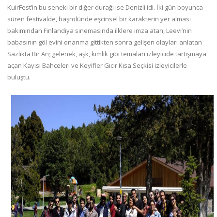
KuirFest’in bu seneki bir diğer durağı ise Denizli idi. İki gün boyunca
süren festivalde, başrolünde eşcinsel bir karakterin yer alması
bakımından Finlandiya sinemasında ilklere imza atan, Leevi’nin
babasının göl evini onarıma gittikten sonra gelişen olayları anlatan
Sazlıkta Bir An; gelenek, aşk, kimlik gibi temaları izleyicide tartışmaya
açan Kayısı Bahçeleri ve Keyifler Gıcır Kısa Seçkisi izleyicilerle
buluştu.