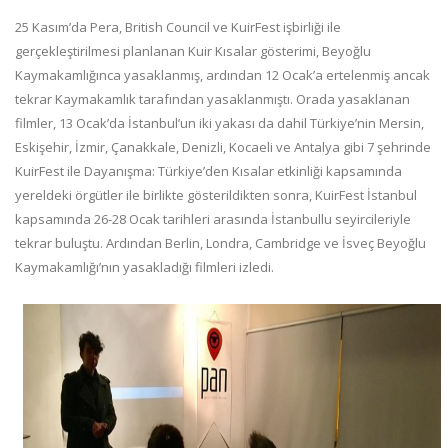
25 Kasım’da Pera, British Council ve KuirFest işbirliği ile
gerçekleştirilmesi planlanan Kuir Kısalar gösterimi, Beyoğlu
Kaymakamlığınca yasaklanmış, ardından 12 Ocak’a ertelenmiş ancak
tekrar Kaymakamlık tarafından yasaklanmıştı. Orada yasaklanan
filmler, 13 Ocak’da İstanbul’un iki yakası da dahil Türkiye’nin Mersin,
Eskişehir, İzmir, Çanakkale, Denizli, Kocaeli ve Antalya gibi 7 şehrinde
KuirFest ile Dayanışma: Türkiye’den Kısalar etkinliği kapsamında
yereldeki örgütler ile birlikte gösterildikten sonra, KuirFest İstanbul
kapsamında 26-28 Ocak tarihleri arasında İstanbullu seyircileriyle
tekrar buluştu. Ardından Berlin, Londra, Cambridge ve İsveç Beyoğlu
Kaymakamlığı’nın yasakladığı filmleri izledi.