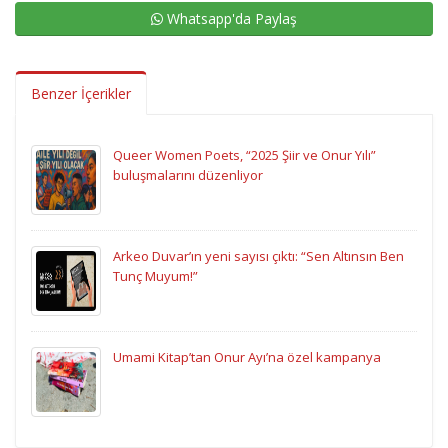
Whatsapp'da Paylaş
Benzer İçerikler
Queer Women Poets, “2025 Şiir ve Onur Yılı”
buluşmalarını düzenliyor
Arkeo Duvar’ın yeni sayısı çıktı: “Sen Altınsın Ben
Tunç Muyum!”
Umami Kitap’tan Onur Ayı’na özel kampanya