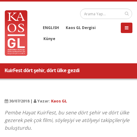
ENGLISH
Kaos GL Dergisi
Künye
KuirFest dört şehir, dört ülke gezdi
30/07/2018 |
Yazar:
Kaos GL
Pembe Hayat KuirFest, bu sene dört şehir ve dört ülke
gezerek pek çok filmi, söyleşiyi ve atölyeyi takipçileriyle
buluşturdu.