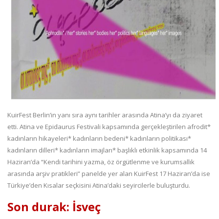
KuirFest Berlin’in yanı sıra aynı tarihler arasında Atina’yı da ziyaret
etti. Atina ve Epidaurus Festivali kapsamında gerçekleştirilen afrodit*
kadınların hikayeleri* kadınların bedeni* kadınların politikası*
kadınların dilleri* kadınların imajları* başlıklı etkinlik kapsamında 14
Haziran’da “Kendi tarihini yazma, öz örgütlenme ve kurumsallık
arasında arşiv pratikleri” panelde yer alan KuirFest 17 Haziran’da ise
Türkiye’den Kısalar seçkisini Atina’daki seyircilerle buluşturdu.
Son durak: İsveç