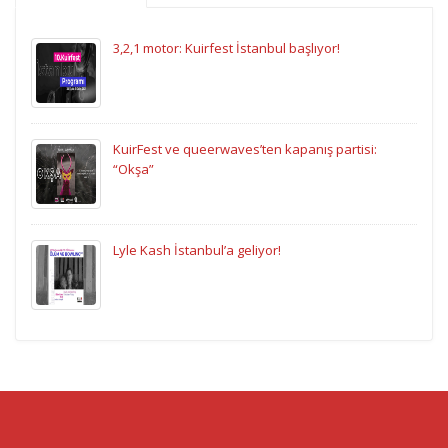
3,2,1 motor: Kuirfest İstanbul başlıyor!
KuirFest ve queerwaves’ten kapanış partisi:
“Okşa”
Lyle Kash İstanbul’a geliyor!