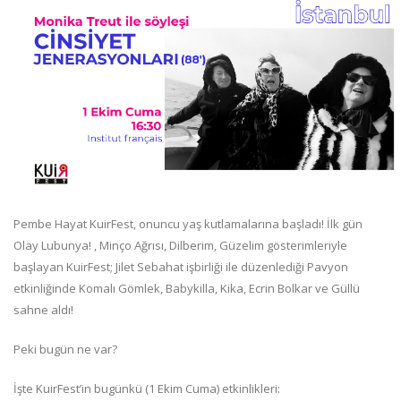
Pembe Hayat KuirFest, onuncu yaş kutlamalarına başladı! İlk gün
Olay Lubunya! , Minço Ağrısı, Dilberim, Güzelim gösterimleriyle
başlayan KuirFest; Jilet Sebahat işbirliği ile düzenlediği Pavyon
etkinliğinde Komalı Gömlek, Babykilla, Kika, Ecrin Bolkar ve Güllü
sahne aldı!
Peki bugün ne var?
İşte KuirFest’in bugünkü (1 Ekim Cuma) etkinlikleri: