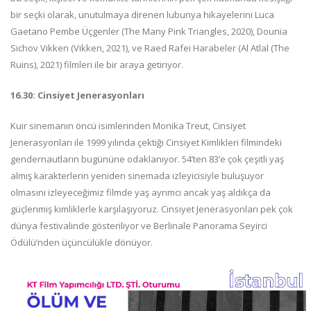
bir seçki olarak, unutulmaya direnen lubunya hikayelerini Luca
Gaetano Pembe Üçgenler (The Many Pink Triangles, 2020), Dounia
Sichov Vikken (Vikken, 2021), ve Raed Rafei Harabeler (Al Atlal (The
Ruins), 2021) filmleri ile bir araya getiriyor.
16.30: Cinsiyet Jenerasyonları
Kuir sinemanın öncü isimlerinden Monika Treut, Cinsiyet
Jenerasyonları ile 1999 yılında çektiği Cinsiyet Kimlikleri filmindeki
gendernautların bugününe odaklanıyor. 54’ten 83’e çok çeşitli yaş
almış karakterlerin yeniden sinemada izleyicisiyle buluşuyor
olmasını izleyeceğimiz filmde yaş ayrımcı ancak yaş aldıkça da
güçlenmiş kimliklerle karşılaşıyoruz. Cinsiyet Jenerasyonları pek çok
dünya festivalinde gösteriliyor ve Berlinale Panorama Seyirci
Ödülü’nden üçüncülükle dönüyor.