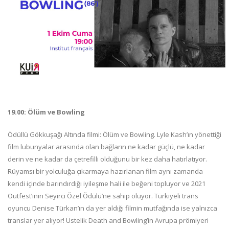
19.00: Ölüm ve Bowling
Ödüllü Gökkuşağı Altında filmi: Ölüm ve Bowling. Lyle Kash’ın yönettiği
film lubunyalar arasında olan bağların ne kadar güçlü, ne kadar
derin ve ne kadar da çetrefilli olduğunu bir kez daha hatırlatıyor.
Rüyamsı bir yolculuğa çıkarmaya hazırlanan film aynı zamanda
kendi içinde barındırdığı iyileşme hali ile beğeni topluyor ve 2021
Outfest’inin Seyirci Özel Ödülü’ne sahip oluyor. Türkiyeli trans
oyuncu Denise Türkan’ın da yer aldığı filmin mutfağında ise yalnızca
translar yer alıyor! Üstelik Death and Bowling’in Avrupa prömiyeri