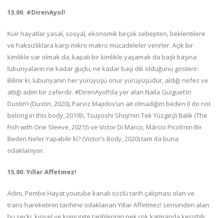
13.00: #DirenAyol!
Kuir hayatlar yasal, sosyal, ekonomik birçok sebepten, beklentilere
ve haksızlıklara karşı mikro-makro mücadeleler verirler. Açık bir
kimlikle var olmak da, kapalı bir kimlikle yaşamak da başlı başına
lubunyaların ne kadar güçlü, ne kadar başı dik olduğunu gösterir.
Bilinir ki, lubunyanın her yürüyüşü onur yürüyüşüdür, aldığı nefes ve
attığı adım bir zaferdir. #DirenAyol!‘da yer alan Naïla Guiguet’in
Dustin’i (Dustin, 2020), Parviz Majidov’un ait olmadığım beden (I do not
belong in this body, 2019)’i, Tsuyoshi Shoji’nin Tek Yüzgeçli Balık (The
Fish with One Sleeve, 2021)’ı ve Victor Di Marco, Márcio Picoli’nin Bir
Beden Neler Yapabilir ki? (Victor’s Body, 2020) tam da buna
odaklanıyor.
15.00: Yıllar Affetmez!
Adını, Pembe Hayat youtube kanalı sözlü tarih çalışması olan ve
trans hareketinin tarihine odaklanan Yıllar Affetmez! serisinden alan
bu seçki, kişisel ve komünite tarihlerinin pek çok katmanda kesiştiği