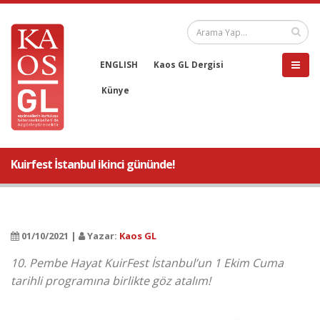
ENGLISH
Kaos GL Dergisi
Künye
Kuirfest İstanbul ikinci gününde!
01/10/2021 |
Yazar:
Kaos GL
10. Pembe Hayat KuirFest İstanbul’un 1 Ekim Cuma
tarihli programına birlikte göz atalım!