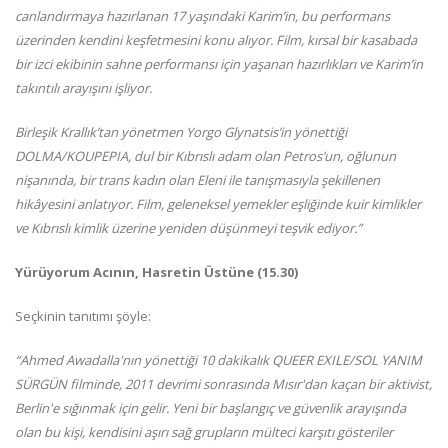
canlandırmaya hazırlanan 17 yaşındaki Karim’in, bu performans
üzerinden kendini keşfetmesini konu alıyor. Film, kırsal bir kasabada
bir izci ekibinin sahne performansı için yaşanan hazırlıkları ve Karim’in
takıntılı arayışını işliyor.
Birleşik Krallık’tan yönetmen Yorgo Glynatsis’in yönettiği
DOLMA/KOUPEPIA, dul bir Kıbrıslı adam olan Petros’un, oğlunun
nişanında, bir trans kadın olan Eleni ile tanışmasıyla şekillenen
hikâyesini anlatıyor. Film, geleneksel yemekler eşliğinde kuir kimlikler
ve Kıbrıslı kimlik üzerine yeniden düşünmeyi teşvik ediyor.”
Yürüyorum Acının, Hasretin Üstüne (15.30)
Seçkinin tanıtımı şöyle:
“Ahmed Awadalla'nın yönettiği 10 dakikalık QUEER EXILE/SOL YANIM
SÜRGÜN filminde, 2011 devrimi sonrasında Mısır'dan kaçan bir aktivist,
Berlin'e sığınmak için gelir. Yeni bir başlangıç ve güvenlik arayışında
olan bu kişi, kendisini aşırı sağ grupların mülteci karşıtı gösteriler