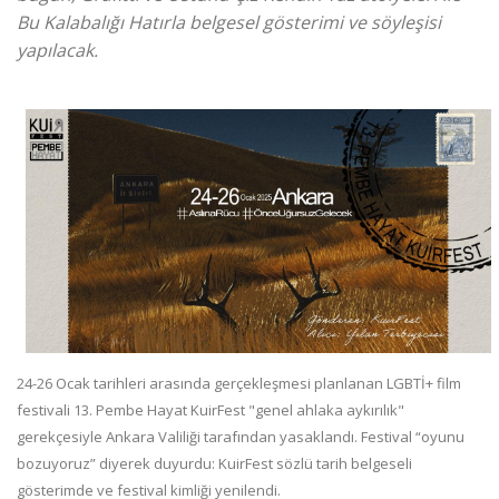
Bu Kalabalığı Hatırla belgesel gösterimi ve söyleşisi
yapılacak.
24-26 Ocak tarihleri arasında gerçekleşmesi planlanan LGBTİ+ film
festivali 13. Pembe Hayat KuirFest "genel ahlaka aykırılık"
gerekçesiyle Ankara Valiliği tarafından yasaklandı. Festival “oyunu
bozuyoruz” diyerek duyurdu: KuirFest sözlü tarih belgeseli
gösterimde ve festival kimliği yenilendi.