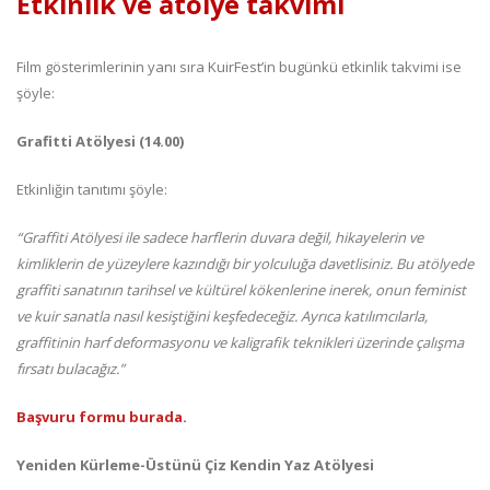
Etkinlik ve atölye takvimi
Film gösterimlerinin yanı sıra KuirFest’in bugünkü etkinlik takvimi ise
şöyle:
Grafitti Atölyesi (14.00)
Etkinliğin tanıtımı şöyle:
“Graffiti Atölyesi ile sadece harflerin duvara değil, hikayelerin ve
kimliklerin de yüzeylere kazındığı bir yolculuğa davetlisiniz. Bu atölyede
graffiti sanatının tarihsel ve kültürel kökenlerine inerek, onun feminist
ve kuir sanatla nasıl kesiştiğini keşfedeceğiz. Ayrıca katılımcılarla,
graffitinin harf deformasyonu ve kaligrafik teknikleri üzerinde çalışma
fırsatı bulacağız.”
Başvuru formu burada.
Yeniden Kürleme-Üstünü Çiz Kendin Yaz Atölyesi