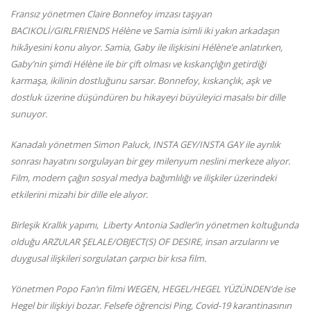
Fransız yönetmen Claire Bonnefoy imzası taşıyan
BACIKOLİ/GIRLFRIENDS Hélène ve Samia isimli iki yakın arkadaşın
hikâyesini konu alıyor. Samia, Gaby ile ilişkisini Hélène’e anlatırken,
Gaby’nin şimdi Hélène ile bir çift olması ve kıskançlığın getirdiği
karmaşa, ikilinin dostluğunu sarsar. Bonnefoy, kıskançlık, aşk ve
dostluk üzerine düşündüren bu hikayeyi büyüleyici masalsı bir dille
sunuyor.
Kanadalı yönetmen Simon Paluck, INSTA GEY/INSTA GAY ile ayrılık
sonrası hayatını sorgulayan bir gey milenyum neslini merkeze alıyor.
Film, modern çağın sosyal medya bağımlılığı ve ilişkiler üzerindeki
etkilerini mizahi bir dille ele alıyor.
Birleşik Krallık yapımı, Liberty Antonia Sadler’in yönetmen koltuğunda
olduğu ARZULAR ŞELALE/OBJECT(S) OF DESIRE, insan arzularını ve
duygusal ilişkileri sorgulatan çarpıcı bir kısa film.
Yönetmen Popo Fan’ın filmi WEGEN, HEGEL/HEGEL YÜZÜNDEN’de ise
Hegel bir ilişkiyi bozar. Felsefe öğrencisi Ping, Covid-19 karantinasının