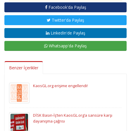
Facebook'da Paylaş
Twitter'da Paylaş
LinkedIn'de Paylaş
Whatsapp'da Paylaş
Benzer İçerikler
KaosGL.org erişime engellendi!
DİSK Basın-İş’ten KaosGL.org’a sansüre karşı
dayanışma çağrısı