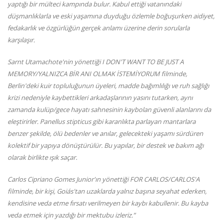
yaptığı bir mülteci kampında bulur. Kabul ettiği vatanındaki
düşmanlıklarla ve eski yaşamına duyduğu özlemle boğuşurken aidiyet,
fedakarlık ve özgürlüğün gerçek anlamı üzerine derin sorularla
karşılaşır.
Sarnt Utamachote'nin yönettiği I DON'T WANT TO BE JUST A
MEMORY/YALNIZCA BİR ANI OLMAK İSTEMİYORUM filminde,
Berlin'deki kuir topluluğunun üyeleri, madde bağımlılığı ve ruh sağlığı
krizi nedeniyle kaybettikleri arkadaşlarının yasını tutarken, aynı
zamanda kulüp/gece hayatı sahnesinin kaybolan güvenli alanlarını da
eleştirirler. Panellus stipticus gibi karanlıkta parlayan mantarlara
benzer şekilde, ölü bedenler ve anılar, gelecekteki yaşamı sürdüren
kolektif bir yapıya dönüştürülür. Bu yapılar, bir destek ve bakım ağı
olarak birlikte ışık saçar.
Carlos Cipriano Gomes Junior'ın yönettiği FOR CARLOS/CARLOS'A
filminde, bir kişi, Goiás'tan uzaklarda yalnız başına seyahat ederken,
kendisine veda etme fırsatı verilmeyen bir kaybı kabullenir. Bu kayba
veda etmek için yazdığı bir mektubu izleriz.”