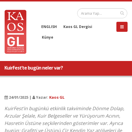
ENGLISH
Kaos GL Dergisi
Künye
KuirFest’te bugün neler var?
24/01/2025 |
Yazar:
Kaos GL
KuirFest’in bugünkü etkinlik takviminde Dönme Dolap,
Arzular Şelale, Kuir Belgeseller ve Yürüyorum Acının,
Hasretin Üstüne seçkilerinden gösterimler var. Ayrıca
bugün; Grafitti ve Üstünü Çiz Kendin Yaz atölyeleri ile