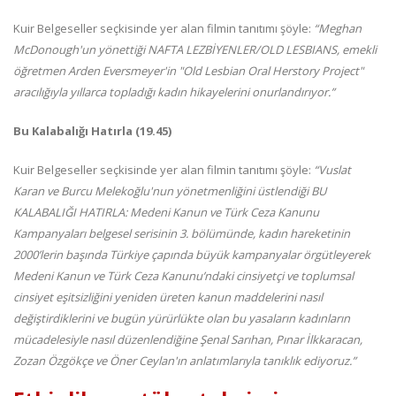
Kuir Belgeseller seçkisinde yer alan filmin tanıtımı şöyle:
“Meghan
McDonough'un yönettiği NAFTA LEZBİYENLER/OLD LESBIANS, emekli
öğretmen Arden Eversmeyer'in "Old Lesbian Oral Herstory Project"
aracılığıyla yıllarca topladığı kadın hikayelerini onurlandırıyor.”
Bu Kalabalığı Hatırla (19.45)
Kuir Belgeseller seçkisinde yer alan filmin tanıtımı şöyle:
“Vuslat
Karan ve Burcu Melekoğlu'nun yönetmenliğini üstlendiği BU
KALABALIĞI HATIRLA: Medeni Kanun ve Türk Ceza Kanunu
Kampanyaları belgesel serisinin 3. bölümünde, kadın hareketinin
2000’lerin başında Türkiye çapında büyük kampanyalar örgütleyerek
Medeni Kanun ve Türk Ceza Kanunu’ndaki cinsiyetçi ve toplumsal
cinsiyet eşitsizliğini yeniden üreten kanun maddelerini nasıl
değiştirdiklerini ve bugün yürürlükte olan bu yasaların kadınların
mücadelesiyle nasıl düzenlendiğine Şenal Sarıhan, Pınar İlkkaracan,
Zozan Özgökçe ve Öner Ceylan'ın anlatımlarıyla tanıklık ediyoruz.”