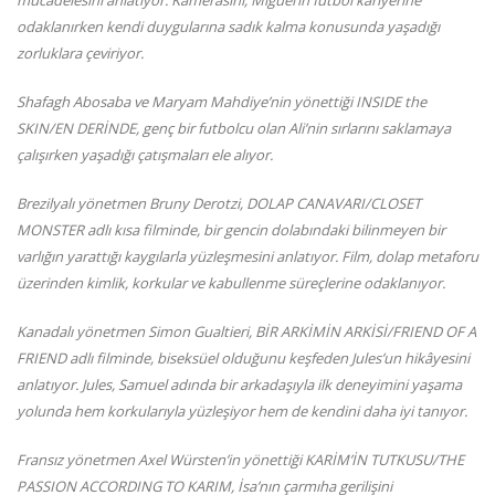
odaklanırken kendi duygularına sadık kalma konusunda yaşadığı
zorluklara çeviriyor.
Shafagh Abosaba ve Maryam Mahdiye’nin yönettiği INSIDE the
SKIN/EN DERİNDE, genç bir futbolcu olan Ali’nin sırlarını saklamaya
çalışırken yaşadığı çatışmaları ele alıyor.
Brezilyalı yönetmen Bruny Derotzi, DOLAP CANAVARI/CLOSET
MONSTER adlı kısa filminde, bir gencin dolabındaki bilinmeyen bir
varlığın yarattığı kaygılarla yüzleşmesini anlatıyor. Film, dolap metaforu
üzerinden kimlik, korkular ve kabullenme süreçlerine odaklanıyor.
Kanadalı yönetmen Simon Gualtieri, BİR ARKİMİN ARKİSİ/FRIEND OF A
FRIEND adlı filminde, biseksüel olduğunu keşfeden Jules’un hikâyesini
anlatıyor. Jules, Samuel adında bir arkadaşıyla ilk deneyimini yaşama
yolunda hem korkularıyla yüzleşiyor hem de kendini daha iyi tanıyor.
Fransız yönetmen Axel Würsten’in yönettiği KARİM’İN TUTKUSU/THE
PASSION ACCORDING TO KARIM, İsa’nın çarmıha gerilişini