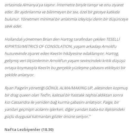
ortasında Almanya'ya taşınır. İnternette biriyle tanışır ve onu ziyaret
eder. Bir aydınlanma ve bilinmeyen bir sıvı, özel bir geceye katkıda
bulunur. Yönetmen minimal bir anlatımla izleyiciyi derin bir düşünceye
sevk eder.
Hollandalı yönetmen Brian den Hartog tarafından çekilen TESELLİ
KIPIRTISI/METRICS OF CONSOLATION, yaşam arkadaşı Arnold’u
huzurevinde ziyaret eden Kees’in hikâyesine odaklanıyor. Hartog,
gelişmiş veri ölçümlerinin Arnold’un yaşam sevincindeki kritik düşüşü
ortaya koymasıyla Kees’in bu gerçekle yüzleşme çabasını etkileyici bir
şekilde anlatıyor.
Ryan Paige’in yönettiği GÖNÜL ALMA/MAKING UP, ailesinden kopmuş
bir drag queen olan Ted’in, kalıtsal bir hastalık teşhisi aldıktan sonra
kızı Cassandra ile yeniden bağ kurma çabasını anlatıyor. Paige, bir
yandan geçmişin acılarını işlerken, diğer yandan baba-kız ilişkisindeki
güçlü duygusal katmanları gözler önüne seriyor.”
Nafta Lezbiyenler (18.30)