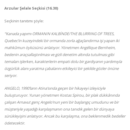
Arzular Şelale Seçkisi (16.30)
Seçkinin tanıtımı şöyle:
“Kanada yapımı ORMANIN KALBİNDE/THE BLURRING OF TREES,
Quebec’in kuzeyindeki bir ormanda zorla ağaçlandırma işi yapan iki
mahkûmun öyküsünü anlatıyor. Yönetmen Angélique Bernheim,
bedenin araçsallaştırılması ve gizli denetim altında tutulması gibi
temaları işlerken, karakterlerin empati dolu bir gardiyanın yardımıyla
özgürlük alanı yaratma çabalarını etkileyici bir şekilde gözler önüne
seriyor.
ANGELO, 1990’ların Atina’sında geçen bir hikayeyi izleyiciyle
buluşturuyor. Yunan yönetmen Kostas Spirou, bir plak dükkânında
çalışan Arnavut genç Angelo’nun yeni bir başlangıç umudunu ve bir
müşteriyle yaşadığı karşılaşmanın ona tanıdık gelen bir dünyaya
sürükleyişini anlatıyor. Ancak bu karşılaşma, ona beklenmedik bedeller
ödetecektir.