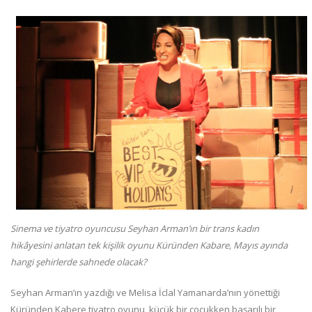
Sinema ve tiyatro oyuncusu Seyhan Arman’ın bir trans kadın
hikâyesini anlatan tek kişilik oyunu
Küründen Kabare, Mayıs ayında
hangi şehirlerde sahnede olacak?
Seyhan Arman’ın yazdığı ve Melisa İclal Yamanarda’nın yönettiği
Küründen Kabere tiyatro oyunu, küçük bir çocukken başarılı bir