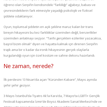
öğrenci olan Serpil’in kendisindeki “farklılığı” ağabeyi, babası ve
çevresindekilerin fark etmesiyle yaşadığı psikolojik ve fiziksel
şiddete odaklanıyor.
Oyun, toplumsal şiddetin en açık şekline maruz kalan bir trans
bireyin hikayesini bu kez farklılıklar üzerinden değil, benzerlikler
üzerinden anlatmayı seçiyor. “Tarihi gerçekten ezilenler yazacaksa,
başrol bizim olmalı” diyen ve hayatta kalmak için direnen Serpil’in
trajik ama bir o kadar da ironik hikayesinin gerçek olaylarla
kurgulandığı oyun için özel kostüm ve sahne dekoru hazırlandı.
Ne zaman, nerede?
İlk perdesini 13 Nisan’da açan “Küründen Kabare”, Mayıs ayında
şehir şehir geziyor.
3 Mayıs İstanbul’da Tiyatro Ak'la Kara’da, 7 Mayıs’ta LGBTİ+ Gençlik
Festivali kapsamında İzmir’de Boyoz Akademi Sanat Merkezi’nde ve