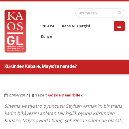
ENGLISH
Kaos GL Dergisi
Künye
Küründen Kabare, Mayıs’ta nerede?
27/04/2017 |
Yazar:
Gözde Demirbilek
Sinema ve tiyatro oyuncusu Seyhan Arman’ın bir trans
kadın hikâyesini anlatan tek kişilik oyunu Küründen
Kabare, Mayıs ayında hangi şehirlerde sahnede olacak?