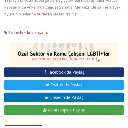
18 Mayıs’ta Uçan Süpürge Derneği Alternatif Karşılaşmalar Festivali
kapsamında Ankara’da Çağdaş Sanatlar Merkezi’nde sahne alacak
oyunun biletlerine
buradan
ulaşabilirsiniz.
Etiketler:
kültür sanat
Facebook'da Paylaş
Twitter'da Paylaş
LinkedIn'de Paylaş
Whatsapp'da Paylaş