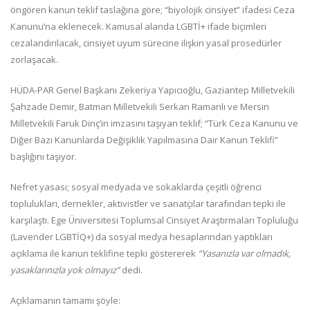
öngören kanun teklif taslağına göre; “biyolojik cinsiyet” ifadesi Ceza
Kanunu’na eklenecek. Kamusal alanda LGBTİ+ ifade biçimleri
cezalandırılacak, cinsiyet uyum sürecine ilişkin yasal prosedürler
zorlaşacak.
HÜDA-PAR Genel Başkanı Zekeriya Yapıcıoğlu, Gaziantep Milletvekili
Şahzade Demir, Batman Milletvekili Serkan Ramanlı ve Mersin
Milletvekili Faruk Dinç’in imzasını taşıyan teklif; “Türk Ceza Kanunu ve
Diğer Bazı Kanunlarda Değişiklik Yapılmasına Dair Kanun Teklifi”
başlığını taşıyor.
Nefret yasası; sosyal medyada ve sokaklarda çeşitli öğrenci
toplulukları, dernekler, aktivistler ve sanatçılar tarafından tepki ile
karşılaştı. Ege Üniversitesi Toplumsal Cinsiyet Araştırmaları Topluluğu
(Lavender LGBTİQ+) da sosyal medya hesaplarından yaptıkları
açıklama ile kanun teklifine tepki göstererek
“Yasanızla var olmadık,
yasaklarınızla yok olmayız”
dedi.
Açıklamanın tamamı şöyle: