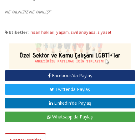
NE YALNIZIZ NE YANLIŞ!”
Etiketler:
insan hakları
,
yaşam
,
sivil anayasa
,
siyaset
Facebook'da Paylaş
Twitter'da Paylaş
LinkedIn'de Paylaş
Whatsapp'da Paylaş