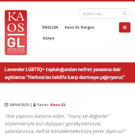
ENGLISH
Kaos GL Dergisi
Künye
Lavender LGBTİQ+ topluluğundan nefret yasasına dair
açıklama: “Herkesi bu teklife karşı durmaya çağırıyoruz”
29/04/2025 |
Yazar:
Kaos GL
"Aile yapısını bahane eden, ''inanç ve değerler''
söylemleriyle bizi dışlayan; gerekçelerinize,
yalanlarınıza, nefret körüklemelerinize yeter diyoruz!"