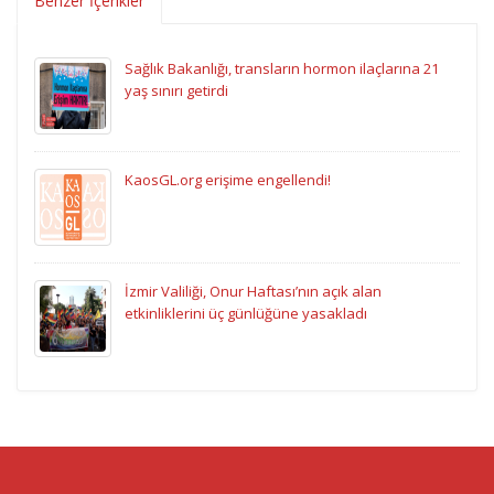
Benzer İçerikler
Sağlık Bakanlığı, transların hormon ilaçlarına 21
yaş sınırı getirdi
KaosGL.org erişime engellendi!
İzmir Valiliği, Onur Haftası’nın açık alan
etkinliklerini üç günlüğüne yasakladı