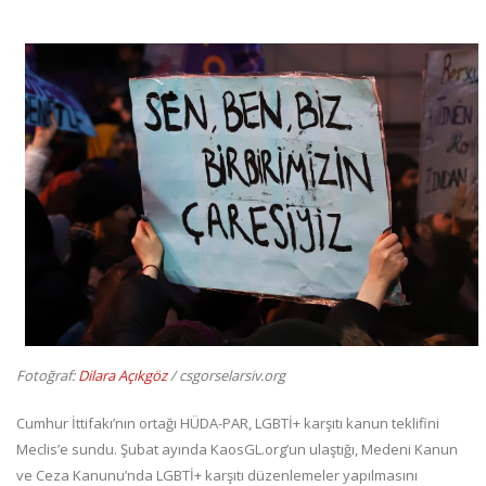
Fotoğraf:
Dilara Açıkgöz
/ csgorselarsiv.org
Cumhur İttifakı’nın ortağı HÜDA-PAR, LGBTİ+ karşıtı kanun teklifini
Meclis’e sundu. Şubat ayında KaosGL.org’un ulaştığı, Medeni Kanun
ve Ceza Kanunu’nda LGBTİ+ karşıtı düzenlemeler yapılmasını