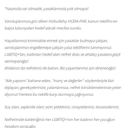
“Yasanızla var olmadık, yasaklarınızla yok olmayız!
Varoluşlarımıza göz diken Hizbullahçı HÜDA-PAR, kanun teklifini en
başta lubunyaları hedef alarak meclise sundu.
Hayatlarımızı kriminalize etmek için yasaklar bulmaya çalışan,
varoluşlarımızı engellemeye çalışan yasa tekliflerini tanımıyoruz.
LGBTİQ+’ları, kadınları hedef alan nefret dolu ve ahlakçı yasalara geçit
vermeyeceğiz!
Ahlakınız da nefretiniz de batsın. Biz yaşamlarımız için direneceğiz!
"Aile yapısını" bahane eden, ''inanç ve değerler'' söylemleriyle bizi
dışlayan; gerekçelerinize, yalanlarınıza, nefret körüklemelerinize yeter
diyoruz! Herkesi bu teklife karşı durmaya çağırıyoruz.
Suç olan, sapkınlık olan; sizin şiddetiniz, cinayetleriniz, tecavüzleriniz.
Nefretinizle katlettiğiniz her LGBTİQ+’nın her kadının her çocuğun
hesabını soracağız.