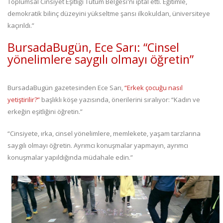
Toplumsal Cinsiyet Eşitliği Tutum Belgesi'ni iptal etti. Eğitimle,
demokratik bilinç düzeyini yükseltme şansı ilkokuldan, üniversiteye
kaçırıldı.”
BursadaBugün, Ece Sarı: “Cinsel
yönelimlere saygılı olmayı öğretin”
BursadaBugün gazetesinden Ece Sarı,
“Erkek çocuğu nasıl
yetiştirilir?”
başlıklı köşe yazısında, önerilerini sıralıyor: “Kadın ve
erkeğin eşitliğini öğretin.”
“Cinsiyete, ırka, cinsel yönelimlere, memlekete, yaşam tarzlarına
saygılı olmayı öğretin. Ayrımcı konuşmalar yapmayın, ayrımcı
konuşmalar yapıldığında müdahale edin.”