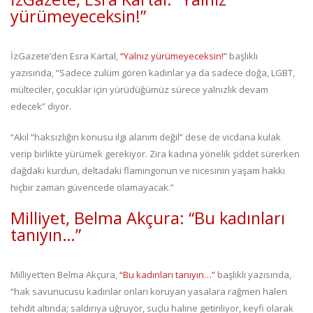
yürümeyeceksin!”
İzGazete’den Esra Kartal,
“Yalnız yürümeyeceksin!”
başlıklı
yazısında, “Sadece zulüm gören kadınlar ya da sadece doğa, LGBT,
mülteciler, çocuklar için yürüdüğümüz sürece yalnızlık devam
edecek” diyor.
“Akıl “haksızlığın konusu ilgi alanım değil” dese de vicdana kulak
verip birlikte yürümek gerekiyor. Zira kadına yönelik şiddet sürerken
dağdaki kurdun, deltadaki flamingonun ve nicesinin yaşam hakkı
hiçbir zaman güvencede olamayacak.”
Milliyet, Belma Akçura: “Bu kadınları
tanıyın…”
Milliyet’ten Belma Akçura,
“Bu kadınları tanıyın…”
başlıklı yazısında,
“hak savunucusu kadınlar onları koruyan yasalara rağmen halen
tehdit altında; saldırıya uğruyor, suçlu haline getiriliyor, keyfi olarak