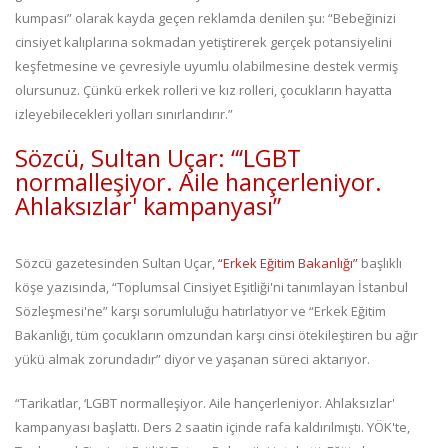
kumpası” olarak kayda geçen reklamda denilen şu: “Bebeğinizi
cinsiyet kalıplarına sokmadan yetiştirerek gerçek potansiyelini
keşfetmesine ve çevresiyle uyumlu olabilmesine destek vermiş
olursunuz. Çünkü erkek rolleri ve kız rolleri, çocukların hayatta
izleyebilecekleri yolları sınırlandırır.”
Sözcü, Sultan Uçar: “‘LGBT
normalleşiyor. Aile hançerleniyor.
Ahlaksızlar' kampanyası”
Sözcü gazetesinden Sultan Uçar,
“Erkek Eğitim Bakanlığı”
başlıklı
köşe yazısında, “Toplumsal Cinsiyet Eşitliği'ni tanımlayan İstanbul
Sözleşmesi'ne” karşı sorumluluğu hatırlatıyor ve “Erkek Eğitim
Bakanlığı, tüm çocukların omzundan karşı cinsi ötekileştiren bu ağır
yükü almak zorundadır” diyor ve yaşanan süreci aktarıyor.
“Tarikatlar, ‘LGBT normalleşiyor. Aile hançerleniyor. Ahlaksızlar'
kampanyası başlattı. Ders 2 saatin içinde rafa kaldırılmıştı. YÖK'te,