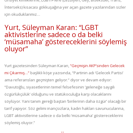
cinsiyet kimliklerine, LGBTİ+’lere (Lezbiyen, Gey, Biseksüel, Trans,
İnterseks) kısacası gökkuşağına yer açan gazete yazılarından sizler
için okuduklarımız…
Yurt, Süleyman Karan: “LGBT
aktivistlerine sadece o da belki
‘müsamaha’ göstereceklerini söylemiş
oluyor”
Yurt gazetesinden Süleyman Karan,
“Geçmişin AKP’sinden Gelecek
mi Çıkarmış…”
başlıklı köşe yazısında, “Partinin adı ‘Gelecek Partisi’
ama referansları geçmişten geliyor.” diyor ve devam ediyor:
“Davutoğlu, siyasetlerinin temel felsefesinin ‘geleneğe saygılı
özgürlükçülük’ olduğunu ve statükoculuğa karşı olacaklarını
söylüyor. Yani tanım gereği baştan ‘birilerinin daha özgür’ olacağı bir
tarif yapıyor. Söz gelimi inançsızlara, kadın hakları savunucularına,
LGBT aktivistlerine sadece o da belki ‘müsamaha’ göstereceklerini
söylemiş oluyor.”