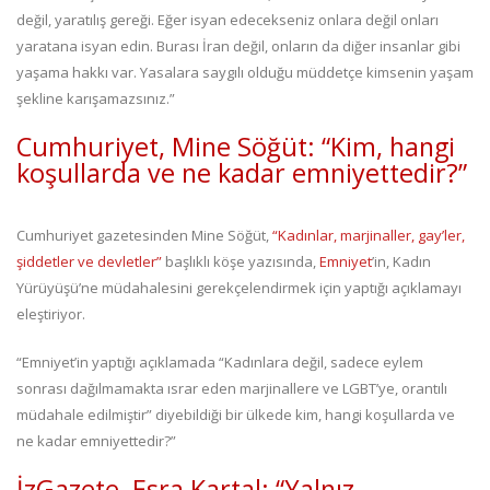
değil, yaratılış gereği. Eğer isyan edecekseniz onlara değil onları
yaratana isyan edin. Burası İran değil, onların da diğer insanlar gibi
yaşama hakkı var. Yasalara saygılı olduğu müddetçe kimsenin yaşam
şekline karışamazsınız.”
Cumhuriyet, Mine Söğüt: “Kim, hangi
koşullarda ve ne kadar emniyettedir?”
Cumhuriyet gazetesinden Mine Söğüt,
“Kadınlar, marjinaller, gay’ler,
şiddetler ve devletler”
başlıklı köşe yazısında,
Emniyet
’in, Kadın
Yürüyüşü’ne müdahalesini gerekçelendirmek için yaptığı açıklamayı
eleştiriyor.
“Emniyet’in yaptığı açıklamada “Kadınlara değil, sadece eylem
sonrası dağılmamakta ısrar eden marjinallere ve LGBT’ye, orantılı
müdahale edilmiştir” diyebildiği bir ülkede kim, hangi koşullarda ve
ne kadar emniyettedir?”
İzGazete, Esra Kartal: “Yalnız