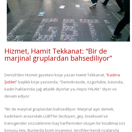
Hizmet, Hamit Tekkanat: “Bir de
marjinal gruplardan bahsediliyor”
Denizli’den Hizmet gazetesi köşe yazarı Hamit Tekkanat,
“Kadına
Şiddet”
başlıklı köşe yazısında, “Demokraside, özgürlükte, basında,
kadın haklarında çağ atladık diyorlar ya, Hepsi YALAN.” diyor ve
devam ediyor:
“Bir de marjinal gruplardan bahsediliyor. Marjinal aşırı demek,
kadınların arasındaki LGBT’ler (lezbiyen, gey, biseksüel ve
transgender sözcüklerinin baş harflerinden oluşan bir kısaltma) söz
konusu imiş. Bunlarda bizim insanımız, tercihleri kendi rızalarıyla