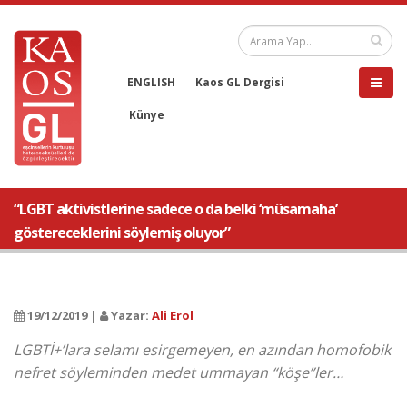
ENGLISH
Kaos GL Dergisi
Künye
“LGBT aktivistlerine sadece o da belki ‘müsamaha’
göstereceklerini söylemiş oluyor”
19/12/2019 |
Yazar:
Ali Erol
LGBTİ+’lara selamı esirgemeyen, en azından homofobik
nefret söyleminden medet ummayan “köşe”ler…