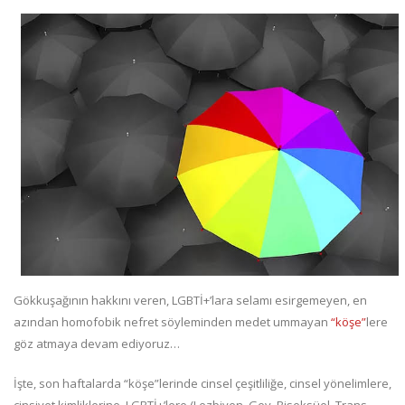
Gökkuşağının hakkını veren, LGBTİ+’lara selamı esirgemeyen, en
azından homofobik nefret söyleminden medet ummayan
“köşe”
lere
göz atmaya devam ediyoruz…
İşte, son haftalarda “köşe”lerinde cinsel çeşitliliğe, cinsel yönelimlere,