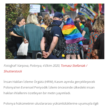
Fotoğraf: Varşova, Polonya, 4 Ekim 2020,
Tomasz Stefaniak /
Shutterstock
İnsan Hakları İzleme Örgütü (HRW), Kasım ayında gerçekleşecek
Polonya’nın Evrensel Periyodik İzlemi öncesinde ülkedeki insan
hakları ihlallerini özetleyen bir metin yayımladı.
Polonya hükümetinin uluslararası yükümlülüklerine uyumuyla ilgili