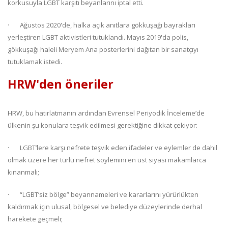
korkusuyla LGBT karşıtı beyanlarını iptal etti.
· Ağustos 2020'de, halka açık anıtlara gökkuşağı bayrakları
yerleştiren LGBT aktivistleri tutuklandı. Mayıs 2019'da polis,
gökkuşağı haleli Meryem Ana posterlerini dağıtan bir sanatçıyı
tutuklamak istedi.
HRW'den öneriler
HRW, bu hatırlatmanın ardından Evrensel Periyodik İnceleme’de
ülkenin şu konulara teşvik edilmesi gerektiğine dikkat çekiyor:
· LGBT’lere karşı nefrete teşvik eden ifadeler ve eylemler de dahil
olmak üzere her türlü nefret söylemini en üst siyasi makamlarca
kınanmalı;
· “LGBT’siz bölge” beyannameleri ve kararlarını yürürlükten
kaldırmak için ulusal, bölgesel ve belediye düzeylerinde derhal
harekete geçmeli;