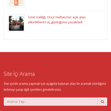
İzmir Valiliği, Onur Haftası’nın açık alan
etkinliklerini üç günlüğüne yasakladı
Site İçi Arama
Site içinde arama yapmak için aşağıda bulunan alan ile aramak istediğiniz
kelimeyi yazıp ilgili içerikleri görebilirsiniz.