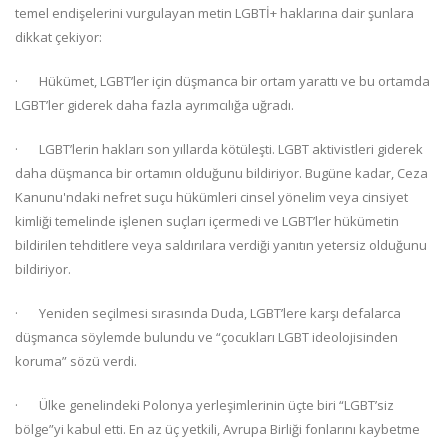
temel endişelerini vurgulayan metin LGBTİ+ haklarına dair şunlara
dikkat çekiyor:
· Hükümet, LGBT’ler için düşmanca bir ortam yarattı ve bu ortamda
LGBT’ler giderek daha fazla ayrımcılığa uğradı.
· LGBT’lerin hakları son yıllarda kötüleşti. LGBT aktivistleri giderek
daha düşmanca bir ortamın olduğunu bildiriyor. Bugüne kadar, Ceza
Kanunu'ndaki nefret suçu hükümleri cinsel yönelim veya cinsiyet
kimliği temelinde işlenen suçları içermedi ve LGBT’ler hükümetin
bildirilen tehditlere veya saldırılara verdiği yanıtın yetersiz olduğunu
bildiriyor.
· Yeniden seçilmesi sırasında Duda, LGBT’lere karşı defalarca
düşmanca söylemde bulundu ve “çocukları LGBT ideolojisinden
koruma” sözü verdi.
· Ülke genelindeki Polonya yerleşimlerinin üçte biri “LGBT’siz
bölge”yi kabul etti. En az üç yetkili, Avrupa Birliği fonlarını kaybetme