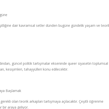
ugüne
itliğine dair kavramsal setler dünden bugüne gündelik yaşam ve teoril
dından, güncel politik tartışmalar ekseninde queer siyasetin toplumsal 
ı, kesişimleri, tahayyülleri konu edilecektir.
maya Başlamak
 gerekli olan teorik arkaplan tartışmaya açılacaktır. Çeşitli öğrenme
 bir araya geliyor.