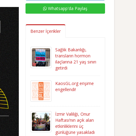
Whatsapp'da Paylaş
Benzer İçerikler
Sağlık Bakanlığı,
transların hormon
ilaçlarına 21 yaş sınırı
getirdi
KaosGL.org erişime
engellendi!
İzmir Valiliği, Onur
Haftası’nın açık alan
etkinliklerini üç
günlüğüne yasakladı