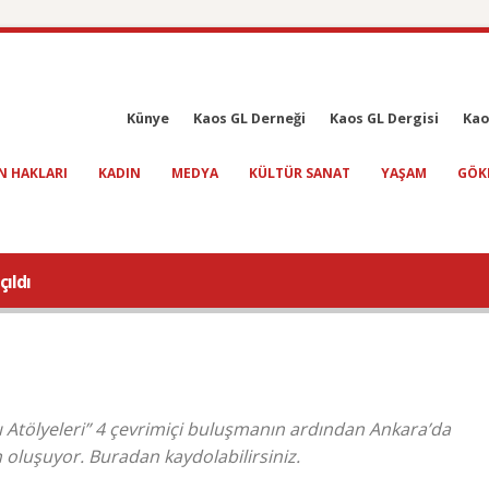
Künye
Kaos GL Derneği
Kaos GL Dergisi
Kao
N HAKLARI
KADIN
MEDYA
KÜLTÜR SANAT
YAŞAM
GÖK
çıldı
ı Atölyeleri” 4 çevrimiçi buluşmanın ardından Ankara’da
oluşuyor. Buradan kaydolabilirsiniz.