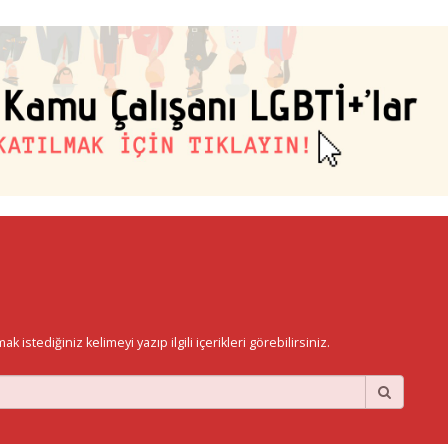
istediğiniz kelimeyi yazıp ilgili içerikleri görebilirsiniz.