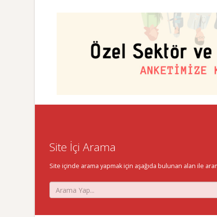
Site İçi Arama
Site içinde arama yapmak için aşağıda bulunan alan ile aramak 