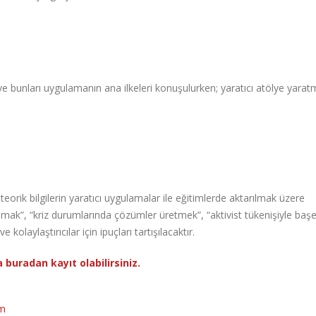
 ve bunları uygulamanın ana ilkeleri konuşulurken; yaratıcı atölye yara
eorik bilgilerin yaratıcı uygulamalar ile eğitimlerde aktarılmak üzere
ışmak”, “kriz durumlarında çözümler üretmek”, “aktivist tükenişiyle ba
kolaylaştırıcılar için ipuçları tartışılacaktır.
 buradan kayıt olabilirsiniz.
m