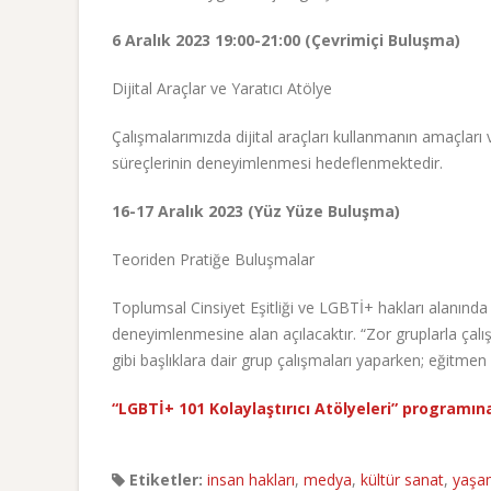
6 Aralık 2023 19:00-21:00 (Çevrimiçi Buluşma)
Dijital Araçlar ve Yaratıcı Atölye
Çalışmalarımızda dijital araçları kullanmanın amaçları
süreçlerinin deneyimlenmesi hedeflenmektedir.
16-17 Aralık 2023 (Yüz Yüze Buluşma)
Teoriden Pratiğe Buluşmalar
Toplumsal Cinsiyet Eşitliği ve LGBTİ+ hakları alanında t
deneyimlenmesine alan açılacaktır. “Zor gruplarla çal
gibi başlıklara dair grup çalışmaları yaparken; eğitmen ve 
“LGBTİ+ 101 Kolaylaştırıcı Atölyeleri” programına
Etiketler:
insan hakları
,
medya
,
kültür sanat
,
yaşa