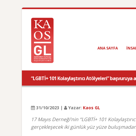
ANA SAYFA
INSA
“LGBTİ+ 101 Kolaylaştırıcı Atölyeleri” başvuruya a
31/10/2023 |
Yazar:
Kaos GL
17 Mayıs Derneği’nin “LGBTİ+ 101 Kolaylaştırıc
gerçekleşecek iki günlük yüz yüze buluşmadan 