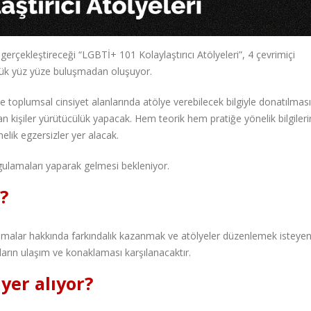
rçekleştireceği “LGBTİ+ 101 Kolaylaştırıcı Atölyeleri”, 4 çevrimiçi
lük yüz yüze buluşmadan oluşuyor.
e toplumsal cinsiyet alanlarında atölye verebilecek bilgiyle donatılmas
kişiler yürütücülük yapacak. Hem teorik hem pratiğe yönelik bilgileri
elik egzersizler yer alacak.
ygulamaları yaparak gelmesi bekleniyor.
?
gulamalar hakkında farkındalık kazanmak ve atölyeler düzenlemek isteye
ıların ulaşım ve konaklaması karşılanacaktır.
yer alıyor?