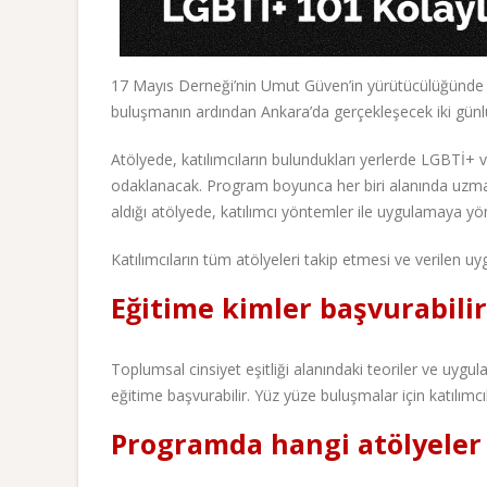
17 Mayıs Derneği’nin Umut Güven’in yürütücülüğünde ge
buluşmanın ardından Ankara’da gerçekleşecek iki gün
Atölyede, katılımcıların bulundukları yerlerde LGBTİ+ v
odaklanacak. Program boyunca her biri alanında uzman 
aldığı atölyede, katılımcı yöntemler ile uygulamaya yön
Katılımcıların tüm atölyeleri takip etmesi ve verilen u
Eğitime kimler başvurabilir
Toplumsal cinsiyet eşitliği alanındaki teoriler ve uy
eğitime başvurabilir. Yüz yüze buluşmalar için katılımc
Programda hangi atölyeler 