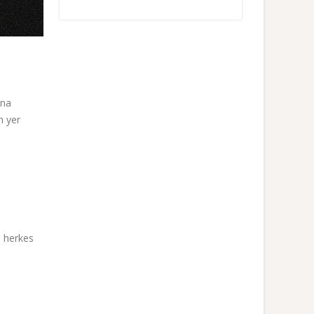
ına
n yer
n herkes