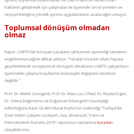
ayrımcı söylemde bulunmadan ve LGBTİ+’ların en temel insan
haklarını geliştirmek için çalışmaları ile işyerinde cinsel yönelim ve
cinsiyet kimliğine yönelik ayrımcı uygulamaların azalacağını umuyor.
Toplumsal dönüşüm olmadan
olmaz
Rapor, LGBTİ+’ları koruyan yasaların çıkmasının ayrımcılığı tamamen
engellemeyeceğine dikkat çekiyor: “Yasalar insanlar eliyle hayata
geçirilmektedir ve toplumsal dönüşüm olmaksızın LGBTİ+ çalışanların
işyerindeki çalışma koşullarının bütünüyle değişmesi mümkün
değildir.”
Prof. Dr. Melek Göregenli, Prof. Dr. Mary Lou O’Neil, Dr. Reyda Ergün,
Dr. Selma Değirmenci ve Doğancan Erkengel’in hazırladığı
editörlüğünü Kaos GL’den Murat Köylü’nün üstlendiği “Türkiye’de
Özel Sektör Çalışanı Lezbiyen, Gey, Biseksüel, Trans ve
İntersekslerin Durumu 2019” raporunun tamamına
buradan
ulaşabilirsiniz.