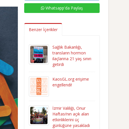
Whatsapp'da Paylaş
Benzer İçerikler
Sağlık Bakanlığı,
transların hormon
ilaçlarına 21 yaş sınırı
getirdi
KaosGL.org erişime
engellendi!
İzmir Valiliği, Onur
Haftası’nın açık alan
etkinliklerini üç
günlüğüne yasakladı