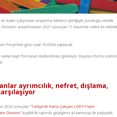
ve Kadın Çalışmaları Araştırma Merkezi işbirliğiyle yürüttüğü senelik
 Durumu” araştırmasının 2021 sonuçları 11 Kasım’da online bir etkinli
asım Perşembe günü saat 16.00’da yapılacak.
hine kadar kayıt formunun doldurulması gerekiyor. Başvuru formu üzerin
k.
anlar ayrımcılık, nefret, dışlama,
arşılaşıyor
ın 2020 sonuçları
“Türkiye’de Kamu Çalışanı LGBTİ+’ların
ların Durumu”
başlıklı iki raporda geçtiğimiz yıl kamuoyu ile paylaşıldı.