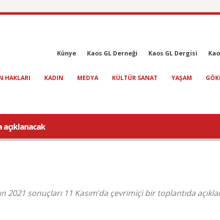
Künye
Kaos GL Derneği
Kaos GL Dergisi
Kao
N HAKLARI
KADIN
MEDYA
KÜLTÜR SANAT
YAŞAM
GÖK
a açıklanacak
 2021 sonuçları 11 Kasım’da çevrimiçi bir toplantıda açıkla