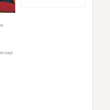
kle
den kayıt