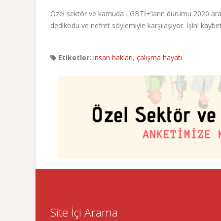
Özel sektör ve kamuda LGBTİ+’ların durumu 2020 araşt
dedikodu ve nefret söylemiyle karşılaşıyor. İşini kay
Etiketler:
insan hakları
,
çalışma hayatı
Site İçi Arama