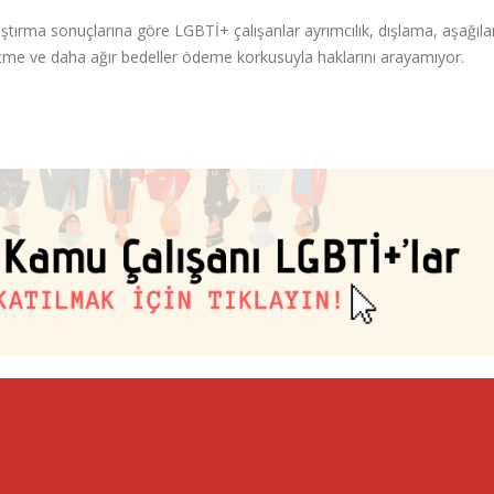
ırma sonuçlarına göre LGBTİ+ çalışanlar ayrımcılık, dışlama, aşağıl
betme ve daha ağır bedeller ödeme korkusuyla haklarını arayamıyor.