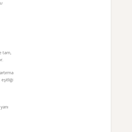
ğu
e tam,
r.
 artırma
eşitliği
 yanı