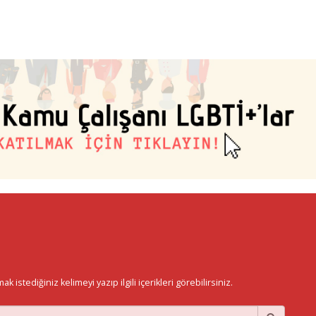
istediğiniz kelimeyi yazıp ilgili içerikleri görebilirsiniz.