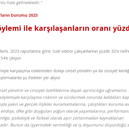
nlu hale gelmektedir.”
+’ların Durumu 2023
lemi ile karşılaşanların oranı yüz
lemi. 2023 raporlarına göre; özel sektör çalışanlarının yüzde 32’si nefr
4’e çıkıyor.
yle karşılaşma risklerinden dolayı cinsel yönelim ya da cinsiyet kimliğ
tırmalarda şu ifadeler yer alıyor:
insel yönelim ve cinsiyet özelliklerine dayalı ayrımcılığa uğramanın,
söylemiyle karşılaşma riskinin ve sürdürmek zorunda kaldıkları kapa
ıyla yakın ve gerçek ilişkiler kuramamalarına, çalıştıkları kuruma ai
endişe, öfke gibi duyguları yoğun olarak yaşamalarına, performan
iğe, psikolojik ve fiziksel olarak aşırı zorlanmadan kaynaklanan
dır. Bunun da işyerindeki verimliliği ve iş doyumunu düşürdüğü