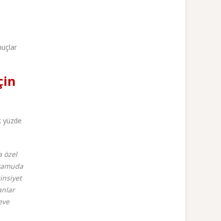
nuçlar
çin
k yüzde
a özel
n kamuda
insiyet
anlar
eve