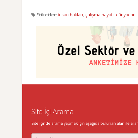
Etiketler:
insan hakları
,
çalışma hayatı
,
dünyadan
Site İçi Arama
Site içinde arama yapmak için aşağıda bulunan alan ile aramak 