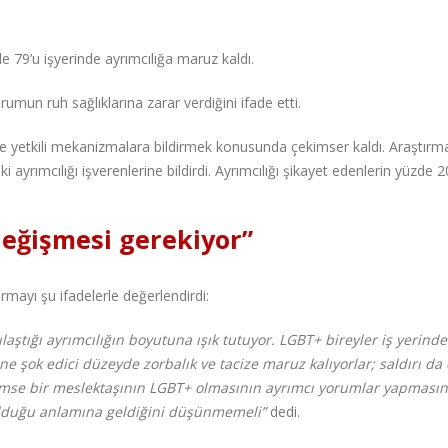
e 79’u işyerinde ayrımcılığa maruz kaldı.
umun ruh sağlıklarına zarar verdiğini ifade etti.
ı ise yetkili mekanizmalara bildirmek konusunda çekimser kaldı. Araştır
ayrımcılığı işverenlerine bildirdi. Ayrımcılığı şikayet edenlerin yüzde 20
değişmesi gerekiyor”
mayı şu ifadelerle değerlendirdi:
laştığı ayrımcılığın boyutuna ışık tutuyor. LGBT+ bireyler iş yerinde
 şok edici düzeyde zorbalık ve tacize maruz kalıyorlar; saldırı da 
kimse bir meslektaşının LGBT+ olmasının ayrımcı yorumlar yapmasın
olduğu anlamına geldiğini düşünmemeli”
dedi.