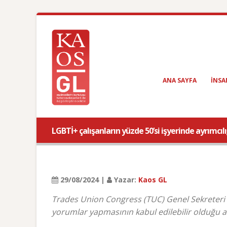
ANA SAYFA
INSA
LGBTİ+ çalışanların yüzde 50’si işyerinde ayrımcı
29/08/2024 |
Yazar:
Kaos GL
Trades Union Congress (TUC) Genel Sekreteri 
yorumlar yapmasının kabul edilebilir olduğu 