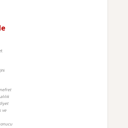
de
et
ini
 nefret
lılık
diyet
s ve
 sonucu