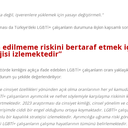
eğil, işverenlere yüklemek için yasayı değiştirmeli."
ması da Türkiye’deki LGBTİ+ çalışanların durumuna ilişkin kapsamlı so
m edilmeme riskini bertaraf etmek i
jisi izlemektedir”
örde kimliğini açıkça ifade edebilen LGBTİ+ çalışanların oranı yaklaşı
rum şu şekilde değerlendiriliyor:
ve cinsiyet özellikleri yönünden açık olma oranlarının her yıl kamud
Tİ+ çalışanların ayrımcılık ve nefret söylemiyle karşılaşma riskini
ektedir. 2023 araştırması da cinsiyet kimliği, cinsel yönelim ve c
erişimde ciddi bir engel olduğunu ortaya koymaktadır. LGBTİ+ çalış
u bir kapalılık stratejisi izlemektedir. Ayrımcılığa uğrama riski gör
i LGBTİ+ çalışanların çalışma hayatlarının tümünü belirlemektedir.