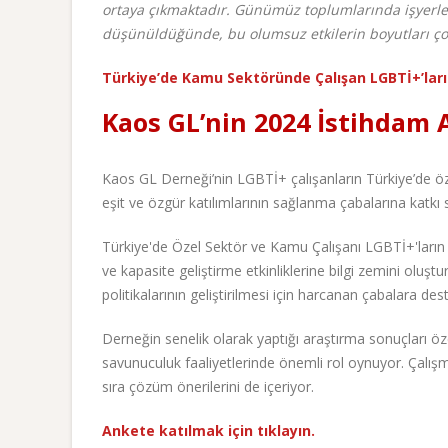
ortaya çıkmaktadır. Günümüz toplumlarında işyerler
düşünüldüğünde, bu olumsuz etkilerin boyutları çok
Türkiye’de Kamu Sektöründe Çalışan LGBTİ+’lar
Kaos GL’nin 2024 İstihdam A
Kaos GL Derneği’nin LGBTİ+ çalışanların Türkiye’de
eşit ve özgür katılımlarının sağlanma çabalarına katk
Türkiye'de Özel Sektör ve Kamu Çalışanı LGBTİ+'ların 
ve kapasite geliştirme etkinliklerine bilgi zemini oluşt
politikalarının geliştirilmesi için harcanan çabalara des
Derneğin senelik olarak yaptığı araştırma sonuçları öz
savunuculuk faaliyetlerinde önemli rol oynuyor. Çalışm
sıra çözüm önerilerini de içeriyor.
Ankete katılmak için tıklayın.