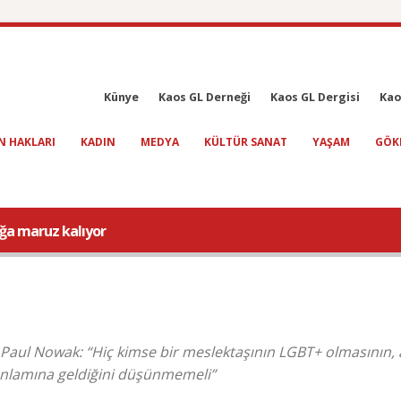
Künye
Kaos GL Derneği
Kaos GL Dergisi
Kao
N HAKLARI
KADIN
MEDYA
KÜLTÜR SANAT
YAŞAM
GÖK
lığa maruz kalıyor
Paul Nowak: “Hiç kimse bir meslektaşının LGBT+ olmasının, 
anlamına geldiğini düşünmemeli”