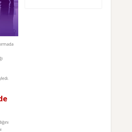
ştırmada
ğı
ledi.
de
ığını
ı