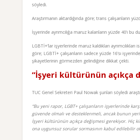
söyledi.
Araştırmanın aktardığında göre; trans çalışanların yüzd
İşyerinde ayrımcılığa maruz kalanların yüzde 40’ı bu dur
LGBTİ+’lar işyerlerinde maruz kaldıkları ayrımcılıklar
göre; LGBTİ+ çalışanların sadece yüzde 16’sı işyerindeki 
şikayetlerinin görmezden gelindiğine dikkat çekti.
“İşyeri kültürünün açıkça 
TUC Genel Sekreteri Paul Nowak şunları söyledi araştır
“Bu yeni rapor, LGBT+ çalışanların işyerlerinde karşı
güvende olmalı ve desteklenmeli, ancak bunun yerine
İşyeri kültürünün açıkça değişmesi gerekiyor. Hiç 
ona uygunsuz sorular sormasının kabul edilebilir 