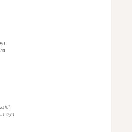
maya
’si
dahil.
ın veya