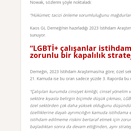
Nowak, sözlerini şöyle noktaladı:
“Hükümet; tacizi önleme sorumluluğunu mağdurlara d
Kaos GL Derneği’nin hazırladığı 2023 İstihdam Araştır
sunuyor.
“LGBTİ+ çalışanlar istihda
zorunlu bir kapalılık strate
Derneğin, 2023 İstihdam Araştırması’na göre; özel sekt
21. Kamuda ise bu oran sadece yüzde 3. Raporda bu du
“Çalışılan kurumda cinsiyet kimliği, cinsel yönelim 
sektöre kıyasla belirgin biçimde düşük çıkması, LGB
özel sektörden çok daha yüksek olduğunu düşündürtm
özelliklerine dayalı ayrımcılığın kamuda istihdama 
istihdam edilmeme riskini bertaraf etmek için zorunl
başladıktan sonra da devam ettiğinden, aynı stratej