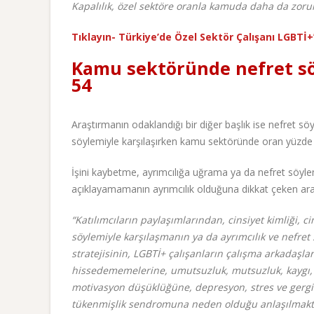
Kapalılık, özel sektöre oranla kamuda daha da zoru
Tıklayın- Türkiye’de Özel Sektör Çalışanı LGBTİ
Kamu sektöründe nefret söy
54
Araştırmanın odaklandığı bir diğer başlık ise nefret söy
söylemiyle karşılaşırken kamu sektöründe oran yüzde 5
İşini kaybetme, ayrımcılığa uğrama ya da nefret söylemi
açıklayamamanın ayrımcılık olduğuna dikkat çeken araş
“Katılımcıların paylaşımlarından, cinsiyet kimliği, c
söylemiyle karşılaşmanın ya da ayrımcılık ve nefret 
stratejisinin, LGBTİ+ çalışanların çalışma arkadaşlar
hissedememelerine, umutsuzluk, mutsuzluk, kaygı, 
motivasyon düşüklüğüne, depresyon, stres ve gerginl
tükenmişlik sendromuna neden olduğu anlaşılmakta