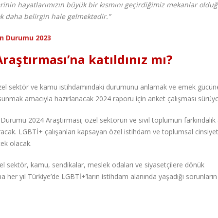
inin hayatlarımızın büyük bir kısmını geçirdiğimiz mekanlar oldu
 daha belirgin hale gelmektedir.”
ın Durumu 2023
raştırması’na katıldınız mı?
 özel sektör ve kamu istihdamındaki durumunu anlamak ve emek gücün
ı sunmak amacıyla hazırlanacak 2024 raporu için anket çalışması sürüyo
Durumu 2024 Araştırması; özel sektörün ve sivil toplumun farkındalık
uracak. LGBTİ+ çalışanları kapsayan özel istihdam ve toplumsal cinsiyet 
tek olacak.
el sektör, kamu, sendikalar, meslek odaları ve siyasetçilere dönük
a her yıl Türkiye’de LGBTİ+’ların istihdam alanında yaşadığı sorunların