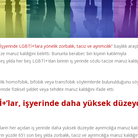
“İşyerinde LGBTİ+’lara yönelik zorbalık, taciz ve ayrımcılık”
başlıklı ara
e maruz kaldığını belirtti. Bununla beraber; bin kişinin katılımıyla
beş yılda her beş LGBTİ+’dan birinin iş yerinde sözlü tacize maruz kaldı
nelik homofobik, bifobik veya transfobik söylemlerde bulunulduğunu söy
erinde fiziksel şiddet veya tehdite maruz kaldığını ifade etti.
İ+’lar, işyerinde daha yüksek düzey
ların her açıdan iş yerinde daha yüksek düzeyde ayrımcılığa maruz kald
n yüzde 65'i son beş yılda zorbalık, taciz ve ayrımcılığa maruz kaldığın