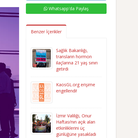
Whatsapp'da Paylaş
Benzer İçerikler
Sağlık Bakanlığı,
transların hormon
ilaçlarına 21 yaş sınırı
getirdi
KaosGL.org erişime
engellendi!
İzmir Valiliği, Onur
Haftası’nın açık alan
etkinliklerini üç
günlüğüne yasakladı