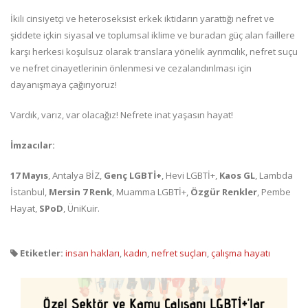
İkili cinsiyetçi ve heteroseksist erkek iktidarın yarattığı nefret ve
şiddete içkin siyasal ve toplumsal iklime ve buradan güç alan faillere
karşı herkesi koşulsuz olarak translara yönelik ayrımcılık, nefret suçu
ve nefret cinayetlerinin önlenmesi ve cezalandırılması için
dayanışmaya çağırıyoruz!
Vardık, varız, var olacağız! Nefrete inat yaşasın hayat!
İmzacılar:
17 Mayıs
, Antalya BİZ,
Genç LGBTİ+
, Hevi LGBTİ+,
Kaos GL
, Lambda
İstanbul,
Mersin 7 Renk
, Muamma LGBTİ+,
Özgür Renkler
, Pembe
Hayat,
SPoD
, ÜniKuir.
Etiketler:
insan hakları
,
kadın
,
nefret suçları
,
çalışma hayatı