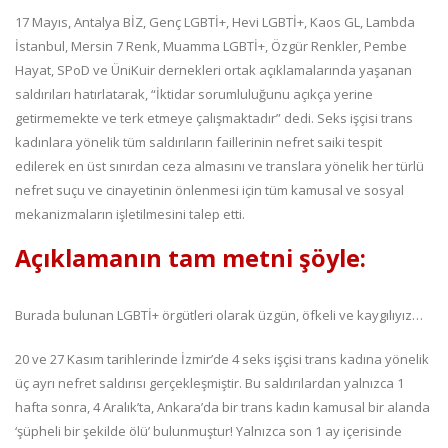
17 Mayıs, Antalya BİZ, Genç LGBTİ+, Hevi LGBTİ+, Kaos GL, Lambda
İstanbul, Mersin 7 Renk, Muamma LGBTİ+, Özgür Renkler, Pembe
Hayat, SPoD ve ÜniKuir dernekleri ortak açıklamalarında yaşanan
saldırıları hatırlatarak, “İktidar sorumluluğunu açıkça yerine
getirmemekte ve terk etmeye çalışmaktadır” dedi. Seks işçisi trans
kadınlara yönelik tüm saldırıların faillerinin nefret saiki tespit
edilerek en üst sınırdan ceza almasını ve translara yönelik her türlü
nefret suçu ve cinayetinin önlenmesi için tüm kamusal ve sosyal
mekanizmaların işletilmesini talep etti.
Açıklamanın tam metni şöyle:
Burada bulunan LGBTİ+ örgütleri olarak üzgün, öfkeli ve kaygılıyız…
20 ve 27 Kasım tarihlerinde İzmir’de 4 seks işçisi trans kadına yönelik
üç ayrı nefret saldırısı gerçekleşmiştir. Bu saldırılardan yalnızca 1
hafta sonra, 4 Aralık’ta, Ankara’da bir trans kadın kamusal bir alanda
‘şüpheli bir şekilde ölü’ bulunmuştur! Yalnızca son 1 ay içerisinde