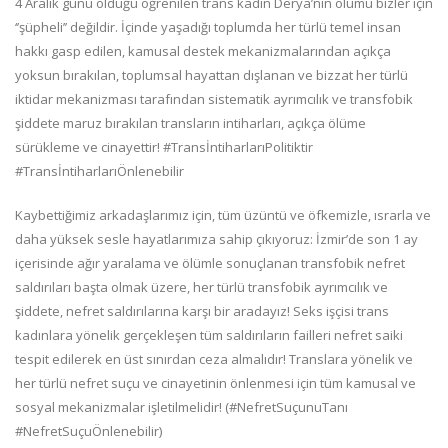
4 Aralık günü öldüğü öğrenilen trans kadın Derya’nın ölümü bizler için
‘’şüpheli’’ değildir. İçinde yaşadığı toplumda her türlü temel insan
hakkı gasp edilen, kamusal destek mekanizmalarından açıkça
yoksun bırakılan, toplumsal hayattan dışlanan ve bizzat her türlü
iktidar mekanizması tarafından sistematik ayrımcılık ve transfobik
şiddete maruz bırakılan transların intiharları, açıkça ölüme
sürükleme ve cinayettir! #TransİntiharlarıPolitiktir
#TransİntiharlarıÖnlenebilir
Kaybettiğimiz arkadaşlarımız için, tüm üzüntü ve öfkemizle, ısrarla ve
daha yüksek sesle hayatlarımıza sahip çıkıyoruz: İzmir’de son 1 ay
içerisinde ağır yaralama ve ölümle sonuçlanan transfobik nefret
saldırıları başta olmak üzere, her türlü transfobik ayrımcılık ve
şiddete, nefret saldırılarına karşı bir aradayız! Seks işçisi trans
kadınlara yönelik gerçekleşen tüm saldırıların failleri nefret saiki
tespit edilerek en üst sınırdan ceza almalıdır! Translara yönelik ve
her türlü nefret suçu ve cinayetinin önlenmesi için tüm kamusal ve
sosyal mekanizmalar işletilmelidir! (#NefretSuçunuTanı
#NefretSuçuÖnlenebilir)