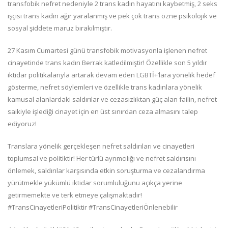
transfobik nefret nedeniyle 2 trans kadın hayatını kaybetmiş, 2 seks
işçisi trans kadın ağır yaralanmış ve pek çok trans özne psikolojik ve
sosyal şiddete maruz bırakılmıştır.
27 Kasım Cumartesi günü transfobik motivasyonla işlenen nefret
cinayetinde trans kadın Berrak katledilmiştir! Özellikle son 5 yıldır
iktidar politikalarıyla artarak devam eden LGBTİ+’lara yönelik hedef
gösterme, nefret söylemleri ve özellikle trans kadınlara yönelik
kamusal alanlardaki saldırılar ve cezasızlıktan güç alan failin, nefret
saikiyle işlediği cinayet için en üst sınırdan ceza almasını talep
ediyoruz!
Translara yönelik gerçekleşen nefret saldırıları ve cinayetleri
toplumsal ve politiktir! Her türlü ayrımcılığı ve nefret saldırısını
önlemek, saldırılar karşısında etkin soruşturma ve cezalandırma
yürütmekle yükümlü iktidar sorumluluğunu açıkça yerine
getirmemekte ve terk etmeye çalışmaktadır!
#TransCinayetleriPolitiktir #TransCinayetleriÖnlenebilir