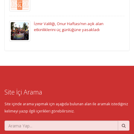
İzmir Valiliği, Onur Haftası’nın açık alan
etkinliklerini üç günlüğüne yasakladı
Site İçi Arama
Site içinde arama yapmak için aşağıda bulunan alan ile aramak istediğiniz
kelimeyi yazıp ilgili içerikleri görebilirsiniz.