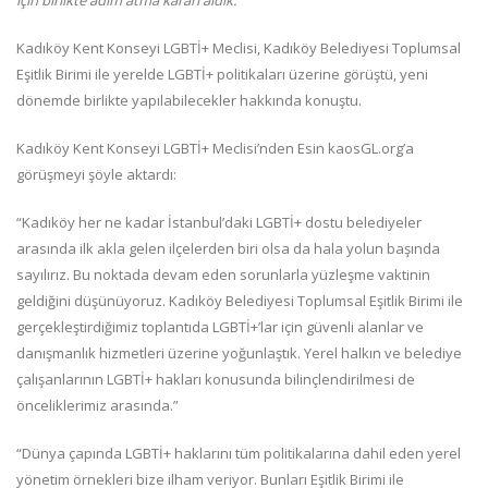
için birlikte adım atma kararı aldık.”
Kadıköy Kent Konseyi LGBTİ+ Meclisi, Kadıköy Belediyesi Toplumsal
Eşitlik Birimi ile yerelde LGBTİ+ politikaları üzerine görüştü, yeni
dönemde birlikte yapılabilecekler hakkında konuştu.
Kadıköy Kent Konseyi LGBTİ+ Meclisi’nden Esin kaosGL.org’a
görüşmeyi şöyle aktardı:
“Kadıköy her ne kadar İstanbul’daki LGBTİ+ dostu belediyeler
arasında ilk akla gelen ilçelerden biri olsa da hala yolun başında
sayılırız. Bu noktada devam eden sorunlarla yüzleşme vaktinin
geldiğini düşünüyoruz. Kadıköy Belediyesi Toplumsal Eşitlik Birimi ile
gerçekleştirdiğimiz toplantıda LGBTİ+’lar için güvenli alanlar ve
danışmanlık hizmetleri üzerine yoğunlaştık. Yerel halkın ve belediye
çalışanlarının LGBTİ+ hakları konusunda bilinçlendirilmesi de
önceliklerimiz arasında.”
“Dünya çapında LGBTİ+ haklarını tüm politikalarına dahil eden yerel
yönetim örnekleri bize ilham veriyor. Bunları Eşitlik Birimi ile