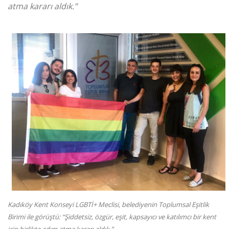
atma kararı aldık.”
Kadıköy Kent Konseyi LGBTİ+ Meclisi, belediyenin Toplumsal Eşitlik
Birimi ile görüştü: “Şiddetsiz, özgür, eşit, kapsayıcı ve katılımcı bir kent