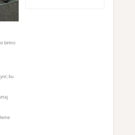
i birinci
yor; bu
rtaj
ürleme