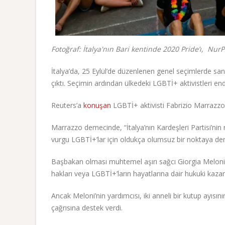
Fotoğraf: İtalya'nın Bari kentinde 2020 Pride’ı, Nur
İtalya’da, 25 Eylül’de düzenlenen genel seçimlerde sandık
çıktı. Seçimin ardından ülkedeki LGBTİ+ aktivistleri endi
Reuters’a
konuşan
LGBTİ+ aktivisti Fabrizio Marrazzo, 
Marrazzo demecinde, “İtalya’nın Kardeşleri Partisi’ni
vurgu LGBTİ+’lar için oldukça olumsuz bir noktaya de
Başbakan olması muhtemel aşırı sağcı Giorgia Meloni,
hakları veya LGBTİ+’ların hayatlarına dair hukuki kaza
Ancak Meloni’nin yardımcısı, iki anneli bir kutup ayısı
çağrısına destek verdi.