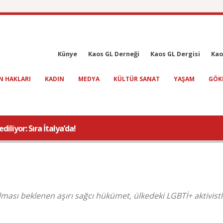
Künye
Kaos GL Derneği
Kaos GL Dergisi
Kao
N HAKLARI
KADIN
MEDYA
KÜLTÜR SANAT
YAŞAM
GÖK
iliyor: Sıra İtalya’da!
lması beklenen aşırı sağcı hükümet, ülkedeki LGBTİ+ aktivistl