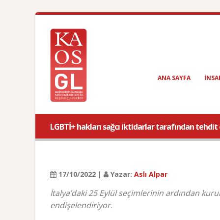
ANA SAYFA
INSA
LGBTİ+ hakları sağcı iktidarlar tarafından tehdit ed
17/10/2022 |
Yazar:
Aslı Alpar
İtalya’daki 25 Eylül seçimlerinin ardından kuru
endişelendiriyor.