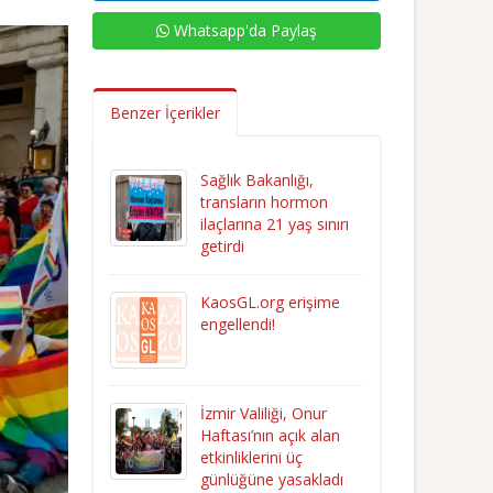
Whatsapp'da Paylaş
Benzer İçerikler
Sağlık Bakanlığı,
transların hormon
ilaçlarına 21 yaş sınırı
getirdi
KaosGL.org erişime
engellendi!
İzmir Valiliği, Onur
Haftası’nın açık alan
etkinliklerini üç
günlüğüne yasakladı