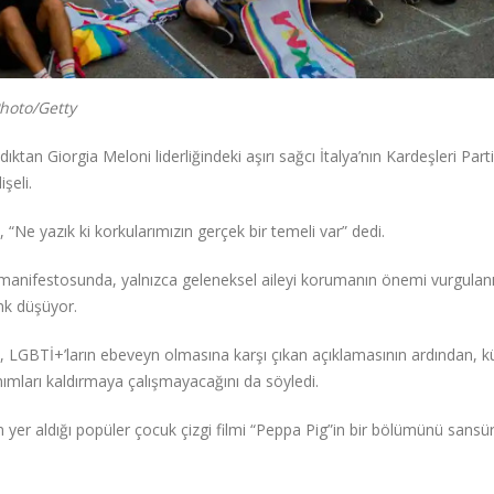
Photo/Getty
tan Giorgia Meloni liderliğindeki aşırı sağcı İtalya’nın Kardeşleri Partis
şeli.
“Ne yazık ki korkularımızın gerçek bir temeli var” dedi.
n manifestosunda, yalnızca geleneksel aileyi korumanın önemi vurgulanı
nk düşüyor.
 LGBTİ+’ların ebeveyn olmasına karşı çıkan açıklamasının ardından, kü
nımları kaldırmaya çalışmayacağını da söyledi.
nın yer aldığı popüler çocuk çizgi filmi “Peppa Pig”in bir bölümünü sans