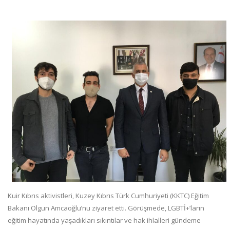
Kuir Kıbrıs aktivistleri, Kuzey Kıbrıs Türk Cumhuriyeti (KKTC) Eğitim
Bakanı Olgun Amcaoğlu’nu ziyaret etti. Görüşmede, LGBTİ+’ların
eğitim hayatında yaşadıkları sıkıntılar ve hak ihlalleri gündeme