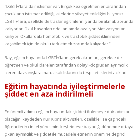
“LGBTİ+’lara dair istismar var. Birçok kez öğretmenler tarafından
çocukların istismar edildiği, ailelerine şikayet edildiğini biliyoruz.
LGBTİ+’lara, özellikle de traslar eğitimlerini yarıda bırakmak zorunda
kalıyorlar. Okul başarıları ciddi anlamda azalıyor. Motivasyonları
kırılıyor. Okullardaki homofobik ve trasfobik şiddet ikliminden
kaçabilmek için de okulu terk etmek zorunda kalıyorlar.”
Ray, eğitim hayatında LGBTİ+’ların gerek akranları, gerekse de
öğretmen ve okul idareleri tarafından dolaylı-doğrudan ayrımcılık
içeren davranışlara maruz kaldıklarını da tespit ettiklerini açıkladı.
Eğitim hayatında iyileştirmelerle
şiddet en aza indirilmeli
En önemli adımın eğitim hayatındaki şiddeti önlemeye dair adımlar
olacağını kaydeden Kuir Kıbrıs aktivistleri, özellikle lise çağındaki
öğrencilerin cinsel yönelimini keşfetmeye başladığı dönemde ortaya
çıkan ayrımcılık ve şiddet ile mücadele etmenin önemine değindi.