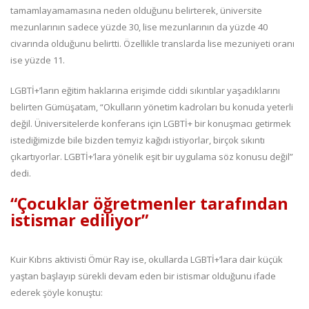
tamamlayamamasına neden olduğunu belirterek, üniversite
mezunlarının sadece yüzde 30, lise mezunlarının da yüzde 40
civarında olduğunu belirtti. Özellikle translarda lise mezuniyeti oranı
ise yüzde 11.
LGBTİ+’ların eğitim haklarına erişimde ciddi sıkıntılar yaşadıklarını
belirten Gümüşatam, “Okulların yönetim kadroları bu konuda yeterli
değil. Üniversitelerde konferans için LGBTİ+ bir konuşmacı getirmek
istediğimizde bile bizden temyiz kağıdı istiyorlar, birçok sıkıntı
çıkartıyorlar. LGBTİ+’lara yönelik eşit bir uygulama söz konusu değil”
dedi.
“Çocuklar öğretmenler tarafından
istismar ediliyor”
Kuir Kıbrıs aktivisti Ömür Ray ise, okullarda LGBTİ+’lara dair küçük
yaştan başlayıp sürekli devam eden bir istismar olduğunu ifade
ederek şöyle konuştu: