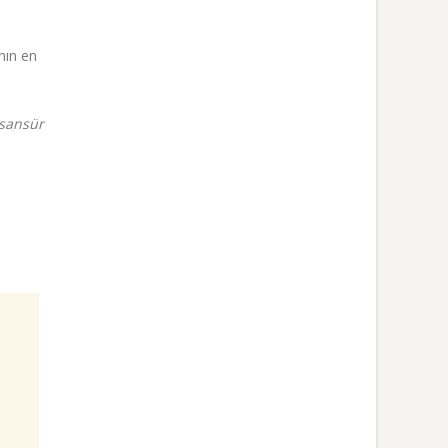
nın en
 sansür