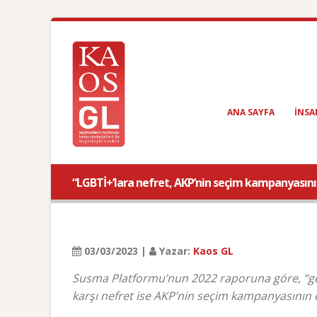
ANA SAYFA
INSA
“LGBTİ+’lara nefret, AKP’nin seçim kampanyasını
03/03/2023 |
Yazar:
Kaos GL
Susma Platformu’nun 2022 raporuna göre, “ge
karşı nefret ise AKP’nin seçim kampanyasının e