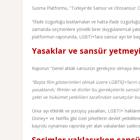
Susma Platformu, “Türkiye'de Sansür ve Otosansür: Oc
“İfade özgürlüğü kısıtlamaları ve hatta ifade özgürlüğ
zamanda seçmenlere yönelik birer duygulanımsal ya
platformun raporunda, LGBTİ+’lara sansür ayrı bir başl
Yasaklar ve sansür yetmey
Raporun “Genel ahlak sansürün gerekçesi olmaya deva
“
Başta film gösterimleri olmak üzere LGBTİQ+’ların düz
yasaklandı; filmler ve diziler bu gerekçelerle sansür
çekti ve hükümet yetkilileri tarafından sanatçılar b
Onur ayı etkinlik ve yürüyüş yasakları, LGBTİ+ hakların
Disney+ ve Netflix gibi özel şirketlerin devlet yetkilile
başrolü oynaması raporda yer alan vakalardan sadece 
Seçimler yaklaşırken sansü