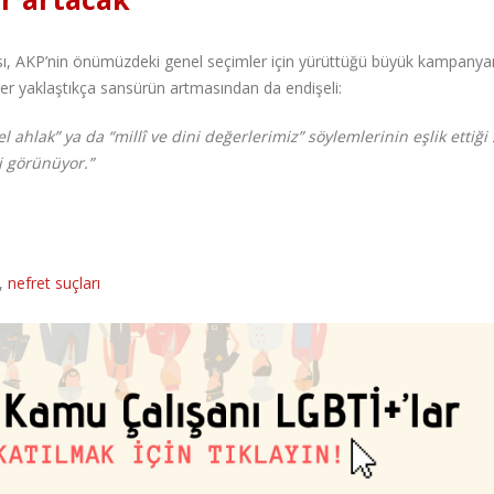
ı, AKP’nin önümüzdeki genel seçimler için yürüttüğü büyük kampanya
er yaklaştıkça sansürün artmasından da endişeli:
 ahlak” ya da “millî ve dini değerlerimiz” söylemlerinin eşlik ettiği
bi görünüyor.
”
,
nefret suçları