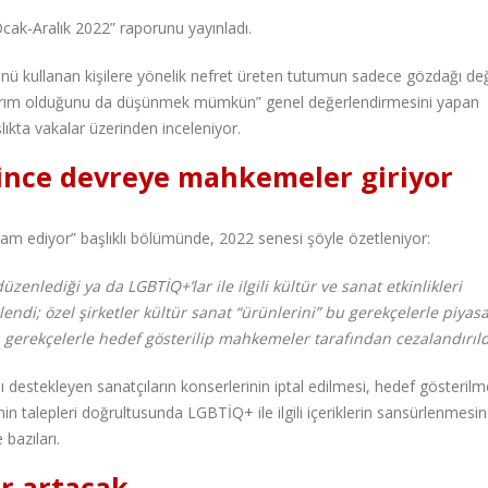
ak-Aralık 2022” raporunu yayınladı.
ünü kullanan kişilere yönelik nefret üreten tutumun sadece gözdağı değ
tırım olduğunu da düşünmek mümkün” genel değerlendirmesini yapan
ıkta vakalar üzerinden inceleniyor.
ince devreye mahkemeler giriyor
m ediyor” başlıklı bölümünde, 2022 senesi şöyle özetleniyor:
enlediği ya da LGBTİQ+’lar ile ilgili kültür ve sanat etkinlikleri
lendi; özel şirketler kültür sanat “ürünlerini” bu gerekçelerle piya
u gerekçelerle hedef gösterilip mahkemeler tarafından cezalandırıld
ı destekleyen sanatçıların konserlerinin iptal edilmesi, hedef gösterilme
rinin talepleri doğrultusunda LGBTİQ+ ile ilgili içeriklerin sansürlenmesi
bazıları.
r artacak