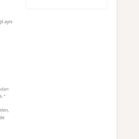
il aynı
sadan
ı.
”
leri,
nde