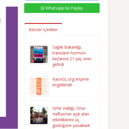
Whatsapp'da Paylaş
Benzer İçerikler
Sağlık Bakanlığı,
transların hormon
ilaçlarına 21 yaş sınırı
getirdi
KaosGL.org erişime
engellendi!
İzmir Valiliği, Onur
Haftası’nın açık alan
etkinliklerini üç
günlüğüne yasakladı