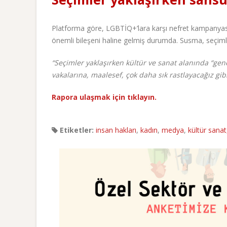
Platforma göre, LGBTİQ+’lara karşı nefret kampanyas
önemli bileşeni haline gelmiş durumda. Susma, seçiml
“
Seçimler yaklaşırken kültür ve sanat alanında “genel
vakalarına, maalesef, çok daha sık rastlayacağız gi
Rapora ulaşmak için tıklayın.
Etiketler:
insan hakları
,
kadın
,
medya
,
kültür sanat