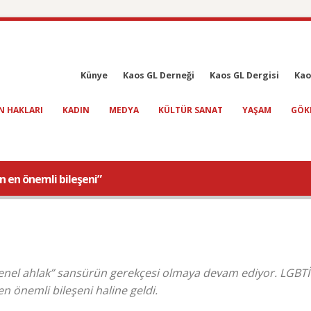
Künye
Kaos GL Derneği
Kaos GL Dergisi
Kao
N HAKLARI
KADIN
MEDYA
KÜLTÜR SANAT
YAŞAM
GÖK
n en önemli bileşeni”
nel ahlak” sansürün gerekçesi olmaya devam ediyor. LGBTİ
n önemli bileşeni haline geldi.