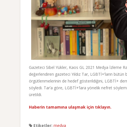
Gazeteci Sibel Yükler, Kaos GL 2021 Medya İzleme Ra
değerlendiren gazeteci Yıldız Tar, LGBTİ+’ların bütün 
örgütlenmelerinin de hedef gösterildiğini, LGBTİ+ dernek
söyledi. Tar’a göre, LGBTİ+’lara yönelik nefret söylem
üretildi.
Haberin tamamına ulaşmak için tıklayın.
Etiketler:
medya