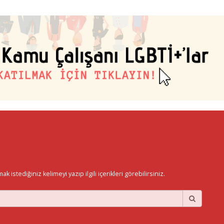
istediğiniz kelimeyi yazıp ilgili içerikleri görebilirsiniz.