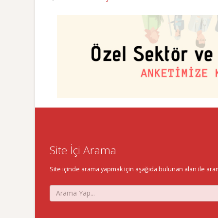
Site İçi Arama
Site içinde arama yapmak için aşağıda bulunan alan ile aramak 