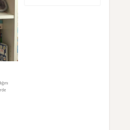
ığını
erde