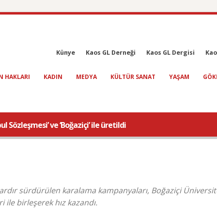
Künye
Kaos GL Derneği
Kaos GL Dergisi
Kao
N HAKLARI
KADIN
MEDYA
KÜLTÜR SANAT
YAŞAM
GÖK
l Sözleşmesi’ ve ‘Boğaziçi’ ile üretildi
ıllardır sürdürülen karalama kampanyaları, Boğaziçi Üniversit
 ile birleşerek hız kazandı.