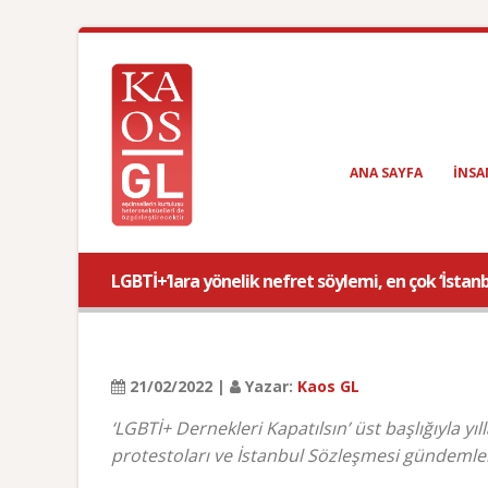
ANA SAYFA
INSA
LGBTİ+’lara yönelik nefret söylemi, en çok ‘İstanbu
21/02/2022 |
Yazar:
Kaos GL
‘LGBTİ+ Dernekleri Kapatılsın’ üst başlığıyla y
protestoları ve İstanbul Sözleşmesi gündemleri