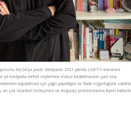
poru’nu MLSA’ya yazdı. Medyanın 2021 yılında LGBTİ+ karnesini
bir yıl medyada nefret söylemine maruz bırakılmasının yanı sıra,
lerinin kapatılması için çağrı yapıldığını ve ifade özgürlüğüne saldırıld
i, en çok İstanbul Sözleşmesi ve Boğaziçi protestolarına ilişkin haberl