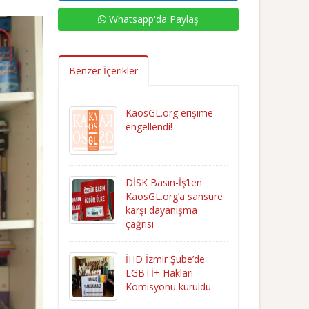
Whatsapp'da Paylaş
Benzer İçerikler
KaosGL.org erişime
engellendi!
DİSK Basın-İş’ten
KaosGL.org’a sansüre
karşı dayanışma
çağrısı
İHD İzmir Şube’de
LGBTİ+ Hakları
Komisyonu kuruldu