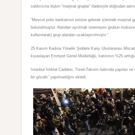
saldırısına ilişkin “marjinal gruplar” ifadesiyle doğrudan adı
“Mevcut polis barikatının ü
s
tün
e
gelerek iç
l
erinde marjinal 
bulunulmuş
t
ur. Alandan ayrılmak istemeyen grubun mukav
kullanılarak) grup alandan uzaklaş
t
ırılmışt
ı
r.”
25 Kasım Kadına Yö
n
elik Ş
i
ddete Karş
ı
Uluslararası Mü
c
ad
kıyaslayan Emniyet Genel Müdürlüğü, katılımın %25 arttığını
İstanbul İstiklal Caddesi, Tünel-Taksim hattında yapılan ve
bir gö
z
altı” yapılmadığını ekledi.