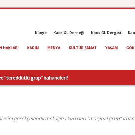
Künye
Kaos GL Derneği
Kaos GL Dergisi
Kao
N HAKLARI
KADIN
MEDYA
KÜLTÜR SANAT
YAŞAM
GÖK
ve “tereddütlü grup” bahaneleri!
ini gerekçelendirmek için LGBTİ’leri “marjinal grup” itham