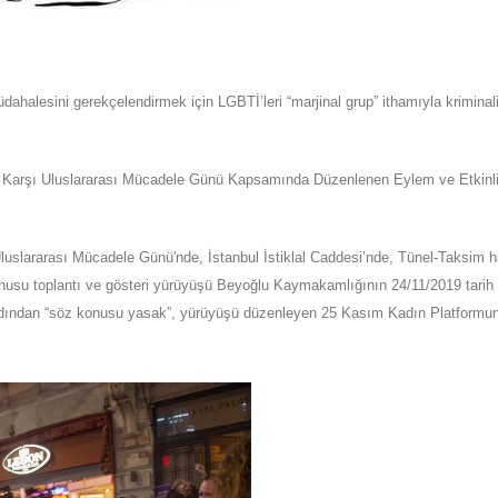
alesini gerekçelendirmek için LGBTİ’leri “marjinal grup” ithamıyla kriminal
 Karş
ı
Uluslararası Mü
c
adele Gü
n
ü Kapsamında Dü
z
enlenen Eylem ve Etkinli
luslararası Mücadele Günü'n
de, İstanbul İstiklal Caddesi’nde, Tünel-Taksim h
nusu toplantı ve gösteri yürüyüşü Beyoğlu Kaymakamlığının 24/11/2019 tarih
rdından “söz konusu yasak”,
yürüyüşü düzenleyen 25 Kasım Kadın Platformu