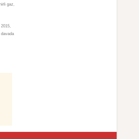
irli gaz,
 2015,
n davada