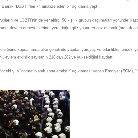
nı anarak “LGBTİ”’leri kriminalize eden bir açıklama yaptı:
grupların ve LGBTI
’nin de yer aldığ
ı
50 kiş
i
lik grubun dağ
ı
lmaları yö
n
ün
d
e ikaz
emete devam etmesi ü
z
erine, yere doğ
r
u gö
z
yaş
a
rtıcı gaz atılarak (orantılı gü
ele Gü
n
ü kapsamında ülke genelinde yapılan yürüyüş ve etkinlikleri ö
n
ceki y
, eylem etkinlik sayısının 216’dan 282’ye yükseldiğini kaydetti.
 önceki yıla “normal olarak sona ermiş
t
ir” açıklaması yapan Emniyet (EGM), “