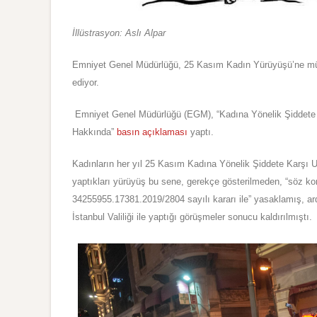
İllüstrasyon: Aslı Alpar
Emniyet Genel Müdürlüğü, 25 Kasım Kadın Yürüyüşü’ne müdah
ediyor.
Emniyet Genel Müdürlüğü (EGM), “Kadına Yö
n
elik Ş
i
ddete
Hakkında”
basın açıklaması
yaptı.
Kadınların her yıl
25 Kasım Kadına Yönelik Şiddete Karşı U
yaptıkları yürüyüş bu sene, gerekçe gösterilmeden, “s
öz ko
34255955.17381.2019/2804 sayılı kararı ile
” yasaklamış, a
İstanbul Valiliği ile yaptığı görüşmeler sonucu kaldırıl
mıştı.