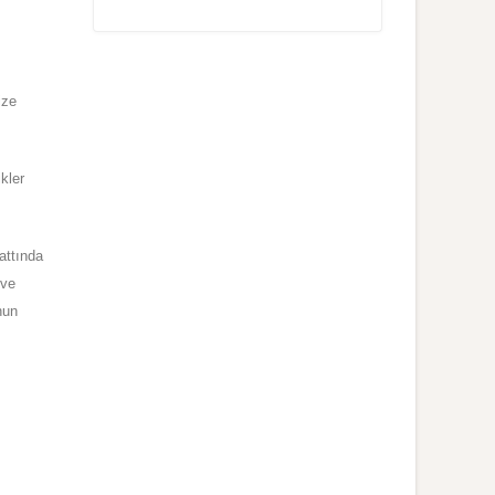
ize
kler
attında
 ve
nun