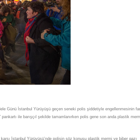
dele Günü
İstanbul Yürüyüşü geçen seneki polis şiddetiyle engellenmesinin far
pankartı ile barışçıl şekilde tamamlanırken polis gene son anda plastik mer
arşı İstanbul Yürüyüşü’nde polisin söz konusu plastik mermi ve biber gazı