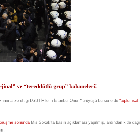
jinal” ve “tereddütlü grup” bahaneleri!
 kriminalize ettiği LGBTİ+’lerin İstanbul Onur Yürüyüşü bu sene de
“
toplumsal
 görüşme sonunda
Mis Sokak’ta basın açıklaması yapılmış, ardından kitle dağı
tı.