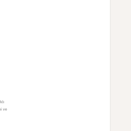
klı
mi ve