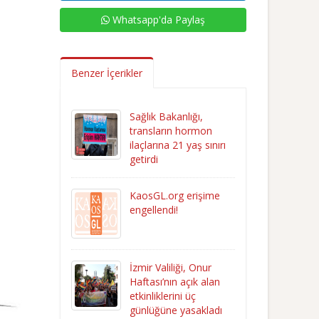
Whatsapp'da Paylaş
Benzer İçerikler
Sağlık Bakanlığı,
transların hormon
ilaçlarına 21 yaş sınırı
getirdi
KaosGL.org erişime
engellendi!
İzmir Valiliği, Onur
Haftası’nın açık alan
etkinliklerini üç
günlüğüne yasakladı