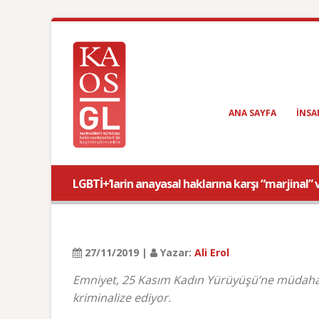
ANA SAYFA
INSA
LGBTİ+’larin anayasal haklarına karşı “marjinal” 
27/11/2019 |
Yazar:
Ali Erol
Emniyet, 25 Kasım Kadın Yürüyüşü’ne müdahales
kriminalize ediyor.