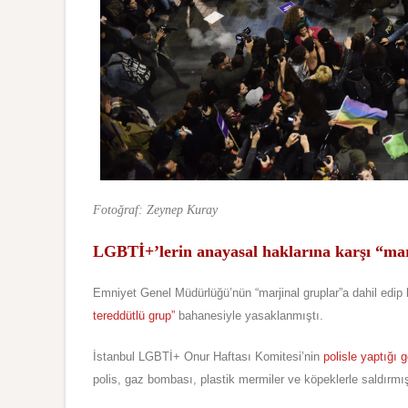
Fotoğraf: Zeynep Kuray
LGBTİ+’lerin anayasal haklarına karşı “mar
Emniyet Genel Müdürlüğü’nün “marjinal gruplar”a dahil edip
tereddütlü grup”
bahanesiyle yasaklanmıştı.
İstanbul LGBTİ+ Onur Haftası Komitesi’nin
polisle yaptığı
polis, gaz bombası, plastik mermiler ve köpeklerle saldırmış