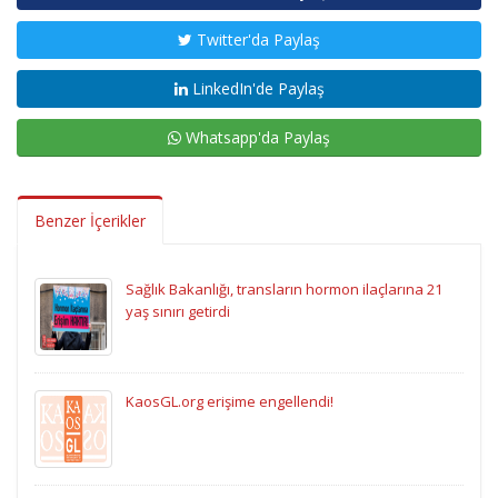
Twitter'da Paylaş
LinkedIn'de Paylaş
Whatsapp'da Paylaş
Benzer İçerikler
Sağlık Bakanlığı, transların hormon ilaçlarına 21
yaş sınırı getirdi
KaosGL.org erişime engellendi!