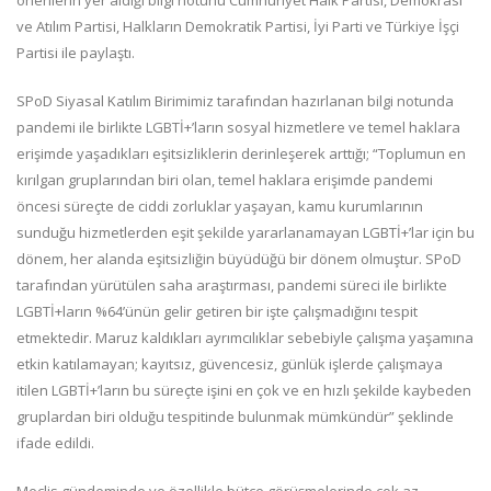
önerilerin yer aldığı bilgi notunu Cumhuriyet Halk Partisi, Demokrasi
ve Atılım Partisi, Halkların Demokratik Partisi, İyi Parti ve Türkiye İşçi
Partisi ile paylaştı.
SPoD Siyasal Katılım Birimimiz tarafından hazırlanan bilgi notunda
pandemi ile birlikte LGBTİ+’ların sosyal hizmetlere ve temel haklara
erişimde yaşadıkları eşitsizliklerin derinleşerek arttığı; “Toplumun en
kırılgan gruplarından biri olan, temel haklara erişimde pandemi
öncesi süreçte de ciddi zorluklar yaşayan, kamu kurumlarının
sunduğu hizmetlerden eşit şekilde yararlanamayan LGBTİ+’lar için bu
dönem, her alanda eşitsizliğin büyüdüğü bir dönem olmuştur. SPoD
tarafından yürütülen saha araştırması, pandemi süreci ile birlikte
LGBTİ+ların %64’ünün gelir getiren bir işte çalışmadığını tespit
etmektedir. Maruz kaldıkları ayrımcılıklar sebebiyle çalışma yaşamına
etkin katılamayan; kayıtsız, güvencesiz, günlük işlerde çalışmaya
itilen LGBTİ+’ların bu süreçte işini en çok ve en hızlı şekilde kaybeden
gruplardan biri olduğu tespitinde bulunmak mümkündür” şeklinde
ifade edildi.