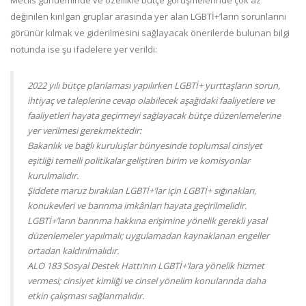
Meclis gündeminde ve özellikle bütçe görüşmelerinde çok az
değinilen kırılgan gruplar arasında yer alan LGBTİ+’ların sorunlarını
görünür kılmak ve giderilmesini sağlayacak önerilerde bulunan bilgi
notunda ise şu ifadelere yer verildi:
2022 yılı bütçe planlaması yapılırken LGBTİ+ yurttaşların sorun,
ihtiyaç ve taleplerine cevap olabilecek aşağıdaki faaliyetlere ve
faaliyetleri hayata geçirmeyi sağlayacak bütçe düzenlemelerine
yer verilmesi gerekmektedir:
Bakanlık ve bağlı kuruluşlar bünyesinde toplumsal cinsiyet
eşitliği temelli politikalar geliştiren birim ve komisyonlar
kurulmalıdır.
Şiddete maruz bırakılan LGBTİ+’lar için LGBTİ+ sığınakları,
konukevleri ve barınma imkânları hayata geçirilmelidir.
LGBTİ+’ların barınma hakkına erişimine yönelik gerekli yasal
düzenlemeler yapılmalı; uygulamadan kaynaklanan engeller
ortadan kaldırılmalıdır.
ALO 183 Sosyal Destek Hattı’nın LGBTİ+’lara yönelik hizmet
vermesi; cinsiyet kimliği ve cinsel yönelim konularında daha
etkin çalışması sağlanmalıdır.