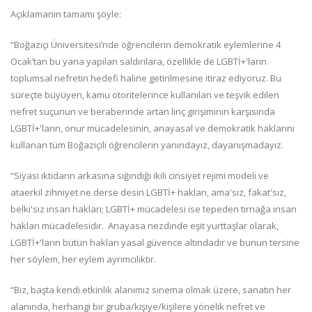
Açıklamanın tamamı şöyle:
“Boğaziçi Üniversitesi’nde öğrencilerin demokratik eylemlerine 4
Ocak’tan bu yana yapılan saldırılara, özellikle de LGBTİ+'ların
toplumsal nefretin hedefi haline getirilmesine itiraz ediyoruz. Bu
süreçte büyüyen, kamu otoritelerince kullanılan ve teşvik edilen
nefret suçunun ve beraberinde artan linç girişiminin karşısında
LGBTİ+'ların, onur mücadelesinin, anayasal ve demokratik haklarını
kullanan tüm Boğaziçili öğrencilerin yanındayız, dayanışmadayız.
“Siyasi iktidarın arkasına sığındığı ikili cinsiyet rejimi modeli ve
ataerkil zihniyet ne derse desin LGBTİ+ hakları, ama'sız, fakat'sız,
belki'siz insan hakları; LGBTİ+ mücadelesi ise tepeden tırnağa insan
hakları mücadelesidir. Anayasa nezdinde eşit yurttaşlar olarak,
LGBTİ+'ların bütün hakları yasal güvence altındadır ve bunun tersine
her söylem, her eylem ayrımcılıktır.
“Biz, başta kendi etkinlik alanımız sinema olmak üzere, sanatın her
alanında, herhangi bir gruba/kişiye/kişilere yönelik nefret ve