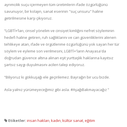
ayrımcılık suçu içermeyen tüm üretimlerin ifade özgürlüğünü
savunuyor, bir kolajın, sanat eserinin "suç unsuru" haline
getirilmesine karşı çıkıyoruz.
“LGBTİ+’ları, cinsel yönelim ve cinsiyet kimliğini nefret söyleminin
hedefi haline getiren, ruh sağlıklarını ve can güvenliklerini alenen
tehlikeye atan, ifade ve örgütlenme özgürlüğünü yok sayan her tür
söylem ve eyleme son verilmesini, LGBTİ+'ların Anayasa'da
doğrudan güvence altına alınan eşit yurttaşlık haklarına kayıtsız
şartsız saygı duyulmasını acilen talep ediyoruz.
“Biliyoruz ki gökkuşağı ele geçirilemez. Bayrağın bir ucu bizde.
Asla yalnız yürümeyeceğimiz gibi asla. #AşağıBakmayacağız ”
Etiketler:
insan hakları
,
kadın
,
kültür sanat
,
eğitim