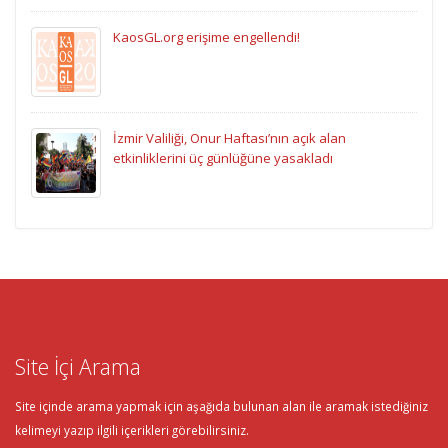
KaosGL.org erişime engellendi!
İzmir Valiliği, Onur Haftası’nın açık alan
etkinliklerini üç günlüğüne yasakladı
Site İçi Arama
Site içinde arama yapmak için aşağıda bulunan alan ile aramak istediğiniz
kelimeyi yazıp ilgili içerikleri görebilirsiniz.