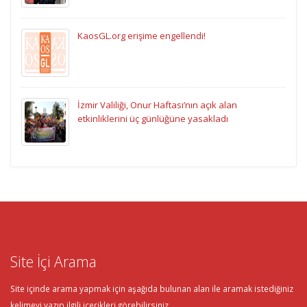
KaosGL.org erişime engellendi!
İzmir Valiliği, Onur Haftası’nın açık alan
etkinliklerini üç günlüğüne yasakladı
Site İçi Arama
Site içinde arama yapmak için aşağıda bulunan alan ile aramak istediğiniz
kelimeyi yazıp ilgili içerikleri görebilirsiniz.