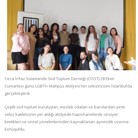
Ceza İnfaz Sisteminde Sivil Toplum Derneği (CİSST) 28 Ekim
Cumartesi günü LGBTİ+ Mahpus Atölyesi'nin sekizincisini İstanbul’da
gerçekleştirdi.
Çeşitli sivil toplum kuruluşları, meslek odaları ve barolardan yirmi
sekiz katılımcının yer aldığı atölyede hapishanelerde cinsiyet
kimlikleri ve cinsel yönelimlerinden kaynaklanan ayrımcılık üzerine
konuşuldu.