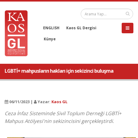
ENGLISH
Kaos GL Dergisi
Künye
LGBTİ+ mahpusların hakları için sekizinci buluşma
06/11/2023 |
Yazar:
Kaos GL
Ceza İnfaz Sisteminde Sivil Toplum Derneği LGBTİ+
Mahpus Atölyesi'nin sekizincisini gerçekleştirdi.