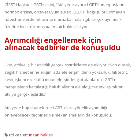
CİSST Hapiste LGBTİ+ ekibi, “Atölyede ayrıca LGBTİ+ mahpusların
hormon erişimi, cinsiyet uyum süreci, LGBTİ+ koğuşu bulunmayan
hapishanelerde fiili tecrite maruz kalmaları gibi birçok ayrımcılık
üzerine birlikte konuşma fırsatı bulduk” diyor.
Ayrımcılığı engellemek için
alınacak tedbirler de konuşuldu
Ekip, atölye içi bir etkinlik gerçekleştirdiklerini de ekliyor: “Son olarak,
sağlık hizmetlerine erişim, adalete erişim, derin yoksulluk, fiili tecrit,
sevk, işkence ve kötü muamele, şiddet gibi alanlarda LGBTİ+
mahpusların karşılaştığı hak ihlallerini ele aldığımız etkileşimli bir
atölye gerçekleştirdik.”
Atölyede hapishanelerde LGBTİ+’lara yönelik ayrımcılığı
önleyebilecek tedbirleri ve mekanizmaların da konuşuldu.
Etiketler:
insan hakları