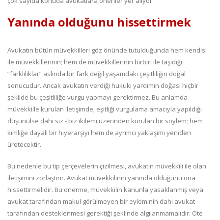
çok sayıda konuda avukatlara öneriler yer alıyor.
Yanında olduğunu hissettirmek
Avukatın bütün müvekkilleri göz önünde tutulduğunda hem kendisi
ile müvekkillerinin; hem de müvekkillerinin birbiri ile taşıdığı
“farklılıklar” aslında bir fark değil yaşamdaki çeşitliliğin doğal
sonucudur. Ancak avukatın verdiği hukuki yardımın doğası hiçbir
şekilde bu çeşitliliğe vurgu yapmayı gerektirmez. Bu anlamda
müvekkille kurulan iletişimde; eşitliği vurgulama amacıyla yapıldığı
düşünülse dahi siz - biz ikilemi üzerinden kurulan bir söylem; hem
kimliğe dayalı bir hiyerarşiyi hem de ayrımcı yaklaşımı yeniden
üretecektir.
Bu nedenle bu tip çerçevelerin çizilmesi, avukatın müvekkili ile olan
iletişimini zorlaştırır. Avukat müvekkilinin yanında olduğunu ona
hissettirmelidir. Bu önerme, müvekkilin kanunla yasaklanmış veya
avukat tarafından makul görülmeyen bir eyleminin dahi avukat
tarafından desteklenmesi gerektiği şeklinde algılanmamalıdır. Öte