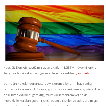
Kaos GL Derneği geçtiğimiz ay avukatların LGBTİ+ müvekkilleriyle
iletişiminde dikkat etmesi gerekenlere dair rehber
yayınladı
.
Derneğin Hukuk Koordinatörü Av. Kerem Dikmen’in hazırladığı
rehberde kavramlar, Lubunca, görüşme saatleri, mekanı, müvekkile
nasıl hitap edilmesi gerektiği, müvekkilin mahremiyet hakkı,
müvekkille kurulan güven ilişkisi, basınla ilişkiler ve adli yardım gibi