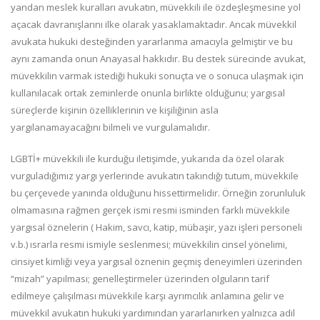
yandan meslek kuralları avukatın, müvekkili ile özdeşleşmesine yol
açacak davranışlarını ilke olarak yasaklamaktadır. Ancak müvekkil
avukata hukuki desteğinden yararlanma amacıyla gelmiştir ve bu
aynı zamanda onun Anayasal hakkıdır. Bu destek sürecinde avukat,
müvekkilin varmak istediği hukuki sonuçta ve o sonuca ulaşmak için
kullanılacak ortak zeminlerde onunla birlikte olduğunu; yargısal
süreçlerde kişinin özelliklerinin ve kişiliğinin asla
yargılanamayacağını bilmeli ve vurgulamalıdır.
LGBTİ+ müvekkili ile kurduğu iletişimde, yukarıda da özel olarak
vurguladığımız yargı yerlerinde avukatın takındığı tutum, müvekkile
bu çerçevede yanında olduğunu hissettirmelidir. Örneğin zorunluluk
olmamasına rağmen gerçek ismi resmi isminden farklı müvekkile
yargısal öznelerin ( Hakim, savcı, katip, mübaşir, yazı işleri personeli
v.b.) ısrarla resmi ismiyle seslenmesi; müvekkilin cinsel yönelimi,
cinsiyet kimliği veya yargısal öznenin geçmiş deneyimleri üzerinden
“mizah” yapılması; genelleştirmeler üzerinden olguların tarif
edilmeye çalışılması müvekkile karşı ayrımcılık anlamına gelir ve
müvekkil avukatın hukuki yardımından yararlanırken yalnızca adil