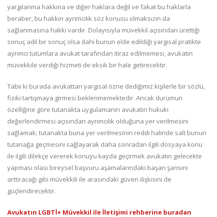
yargılanma hakkına ve diğer haklara değil ve fakat bu haklarla
beraber, bu hakkın ayrımcılık söz konusu olmaksızın da
sağlanmasına hakkı vardır. Dolayısıyla müvekkil açısından ürettiği
sonuç adil bir sonuç olsa dahi bunun elde edildiği yargısal pratikte
ayrımcı tutumlara avukat tarafından itiraz edilmemesi, avukatın
müvekkile verdiği hizmeti de eksik bir hale getirecektir.
Tabii ki burada avukattan yargısal özne dediğimiz kişilerle bir sözlü,
fiziki tartışmaya girmesi beklenmemektedir. Ancak durumun
özelliğine göre tutanakta uygulamanın avukatın hukuki
değerlendirmesi açısından ayrımcılık olduğuna yer verilmesini
sağlamak; tutanakta buna yer verilmesinin reddi halinde salt bunun
tutanağa geçmesini sağlayarak daha sonradan ilgili dosyaya konu
ile ilgili dilekçe vererek konuyu kayda geçirmek avukatın gelecekte
yapması olası bireysel başvuru aşamalarındaki başarı şansını
arttıracağı gibi müvekkili ile arasındaki güven ilişkisini de
güçlendirecektir.
Avukatın LGBTİ+ Müvekkil ile İletişimi rehberine buradan